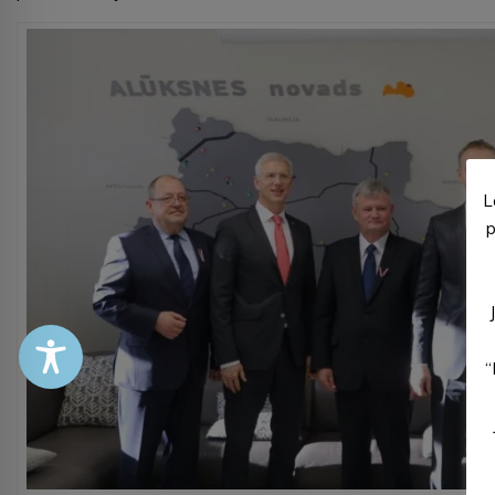
L
p
“