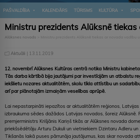
PAŠVALDĪBA
KALENDĀRS
TŪRISMS
KULTŪRA
SPO
Ministru prezidents Alūksnē tieka
Alūksnes novads
>
Ministru prezidents Alūksnē tiekas ar novada vadību
Aktuāli
| 13.11.2019
12. novembrī Alūksnes Kultūras centrā notika Ministru kabinet
Tās darba kārtībā bija jautājumi par investīcijām un atbalstu reģi
iekšlietu nozares aktualitātēm, skolu tīkla attīstību un sadarbī
arī par plānotajām izmaiņām veselības aprūpē.
Lai nepastarpināti iepazītos ar aktualitātēm reģionos, Latvijas
izbraukuma sēdes dažādos Latvijas novados, šoreiz Alūksnē.
premjerministrs Krišjānis Kariņš tikās ar Alūksnes novada do
priekšsēdētāju Arturu Dukuli un vietniekiem Dzintaru Adleru un
Tikšanās laikā puses pārrunāja jautājumus, kas skar novada at