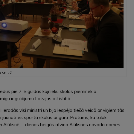
s centrā
iedus pie 7. Siguldas kājnieku skolas pieminekļa.
gu ieguldījumu Latvijas attīstībā.
eradās visi ministri un bija iespēja tiešā veidā ar viņiem tās
 un jaunatnes sporta skolas angāru. Protams, ka tālāk
siem Alūksnē, – dienas beigās atzina Alūksnes novada domes