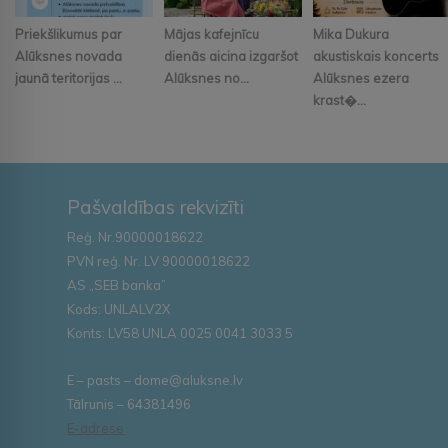
Priekšlikumus par
Mājas kafejnīcu
Mika Dukura
Alūksnes novada
dienās aicina izgaršot
akustiskais koncerts
jaunā teritorijas ...
Alūksnes no...
Alūksnes ezera
krast�...
Pašvaldības rekvizīti
Reģ. Nr.90000018622
PVN reģ. Nr. LV 90000018622
AS „SEB banka”
Kods: UNLALV2X
Konts: LV58 UNLA 0025 0041 3033 5
E – pasts – dome@aluksne.lv
Tālrunis – 64381496
E-adrese