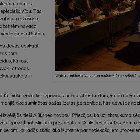
roblēmām domes
nepieciešamību. Tas
iecībā un ražošanā.
 ražotnēm novada
saimniecības attīstību.
ību devās apskatīt
irms tam
eidus, kā rast
āvoklī atrodas
ekonstrukcija ir
Ministru kabineta izbraukuma sēde Alūksnes Kultūra
Kājnieku skolu, kur iepazinās ar tās infrastruktūru, kā arī nolika z
nijā tika suminātas sešas izcilas personības, kas devušas nozīmī
izvēlējās tieši Alūksnes novadu. Priecājos, ka uz izbraukuma sēdi i
devās iepazīstināt Ministru prezidentu ar Alūksnes pilsētas Bērnu
jās un ceram, ka radās skaidrāka izpratne par notiekošajiem proce