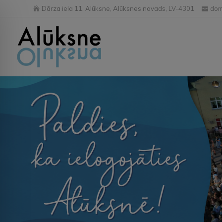
Dārza iela 11, Alūksne, Alūksnes novads, LV-4301
dom