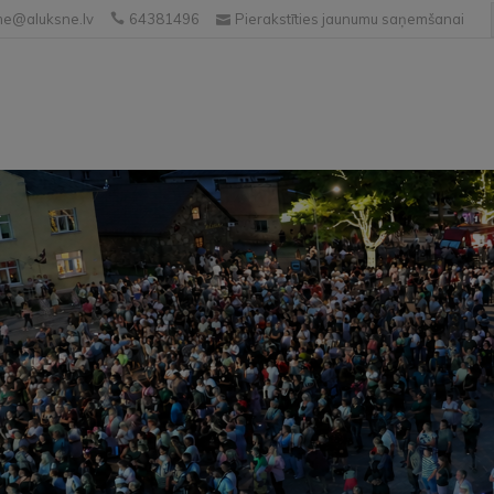
e@aluksne.lv
64381496
Pierakstīties jaunumu saņemšanai