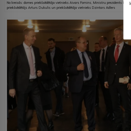
No kreisās: domes priekšsēdētāja vietnieks Aivars Fomins, Ministru prezidents Kriš
priekšsēdētājs Arturs Dukulis un priekšsēdētāja vietnieks Dzintars Adlers