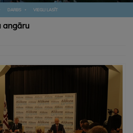
DARBS
VIEGLI LASĪT
a angāru