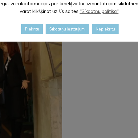
Iegūt vairāk informācijas par tīmekļvietnē izmantotajām sīkdatnē
jānis Kariņš, Alūksnes novada domes
varat klikšķinot uz šīs saites
"Sīkdatņu politika"
Piekrītu
Sīkdatņu iestatījumi
Nepiekrītu