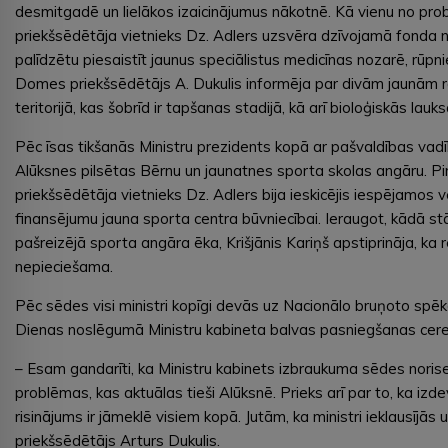
desmitgadē un lielākos izaicinājumus nākotnē. Kā vienu no p
priekšsēdētāja vietnieks Dz. Adlers uzsvēra dzīvojamā fonda 
palīdzētu piesaistīt jaunus speciālistus medicīnas nozarē, rūpn
Domes priekšsēdētājs A. Dukulis informēja par divām jaunām
teritorijā, kas šobrīd ir tapšanas stadijā, kā arī bioloģiskās lauk
Pēc īsas tikšanās Ministru prezidents kopā ar pašvaldības vad
Alūksnes pilsētas Bērnu un jaunatnes sporta skolas angāru. P
priekšsēdētāja vietnieks Dz. Adlers bija ieskicējis iespējamos v
finansējumu jauna sporta centra būvniecībai. Ieraugot, kādā st
pašreizējā sporta angāra ēka, Krišjānis Kariņš apstiprināja, ka r
nepieciešama.
Pēc sēdes visi ministri kopīgi devās uz Nacionālo bruņoto spēka 
Dienas noslēgumā Ministru kabineta balvas pasniegšanas ceremo
– Esam gandarīti, ka Ministru kabinets izbraukuma sēdes norisei 
problēmas, kas aktuālas tieši Alūksnē. Prieks arī par to, ka iz
risinājums ir jāmeklē visiem kopā. Jutām, ka ministri ieklausī
priekšsēdētājs Arturs Dukulis.