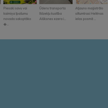
Piesaki savu vai
Ūdens transporta
Atjauno maģistrālo
kaimiņa īpašumu
līdzekļu kustība
siltumtrasi Helēnas
novada sakoptāko
Alūksnes ezera i...
ielas posmā ...
�...