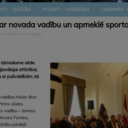
RTS
IZGLĪTĪBA
PROJEKTI
UZŅĒMĒJIEM
SABIEDRĪBA
s ar novada vadību un apmeklē sport
 un apmeklē sporta angāru
a izbraukuma sēde.
onālajai attīstībai,
bu ar pašvaldībām, kā
 valdība mēdz rīkot
 Pirms sēdes
mes vadību – domes
 Aivaru Fominu.
tīstību pēdējā