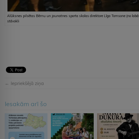
Alūksnes pilsētas Bērnu un jaunatnes sporta skolas direktore Līga Tomsone (no labās
stāvokli
← Iepriekšējā ziņa
Iesakām arī šo