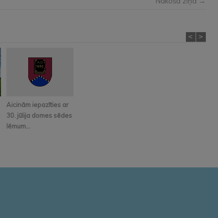
Nākošā ziņa →
<
>
Aicinām iepazīties ar
30. jūlija domes sēdes
lēmum...