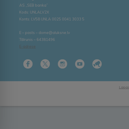
AS „SEB banka”
Kods: UNLALV2X
Konts: LV58 UNLA 0025 0041 3033 5
E – pasts – dome@aluksne.lv
Tālrunis – 64381496
E-adrese
Lapas