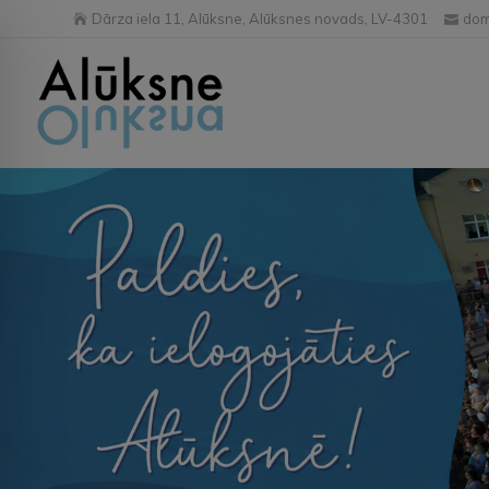
Dārza iela 11, Alūksne, Alūksnes novads, LV-4301
dom