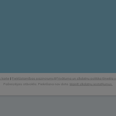
 karte
|
Piekļūstamības paziņojums
|
Privātuma un sīkdatņu politika tīmekļa 
Pašreizējais stāvoklis: Piekrišana nav dota.
Mainīt sīkdatņu iestatījumus.