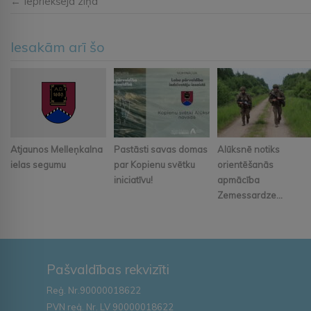
← Iepriekšējā ziņa
Iesakām arī šo
Atjaunos Melleņkalna
Pastāsti savas domas
Alūksnē notiks
ielas segumu
par Kopienu svētku
orientēšanās
iniciatīvu!
apmācība
Zemessardze...
Pašvaldības rekvizīti
Reģ. Nr.90000018622
PVN reģ. Nr. LV 90000018622