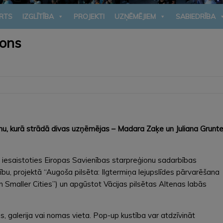
RTS
IZGLĪTĪBA
PROJEKTI
UZŅĒMĒJIEM
SABIEDRĪBA
lons
onu, kurā strādā divas uzņēmējas – Madara Zaķe un Juliana Grunte
 iesaistoties Eiropas Savienības starpreģionu sadarbības
ību, projektā “Augoša pilsēta: Ilgtermiņa lejupslīdes pārvarēšana
 Smaller Cities”) un apgūstot Vācijas pilsētas Altenas labās
ns, galerija vai nomas vieta. Pop-up kustība var atdzīvināt