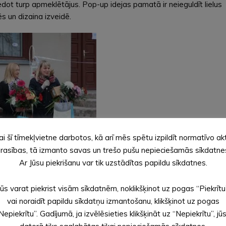
edot turp apmeklētājus. Pop-up idejas pamatā ir neieguldīt lielus
ēs un dizaina izveidē.
ai šī tīmekļvietne darbotos, kā arī mēs spētu izpildīt normatīvo ak
rasības, tā izmanto savas un trešo pušu nepieciešamās sīkdatne
Ar Jūsu piekrišanu var tik uzstādītas papildu sīkdatnes.
Jūs varat piekrist visām sīkdatnēm, noklikšķinot uz pogas “Piekrītu
vai noraidīt papildu sīkdatņu izmantošanu, klikšķinot uz pogas
Nepiekrītu”. Gadījumā, ja izvēlēsieties klikšķināt uz “Nepiekrītu”, jū