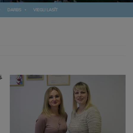
DARBS
VIEGLI LASĪT
j,