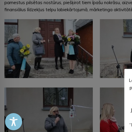
pamestus pilsētas nostūrus, piešķirot tiem īpašu nokrāsu, aizv
finansiālus līdzekļus telpu labiekārtojumā, mārketinga aktivitāt
L
p
“