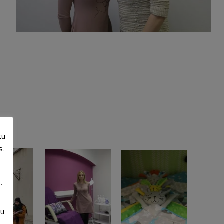
tu
s.
”
su