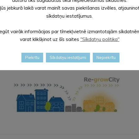
datorā tiks saglabātas tikai nepieciešamās sīkdatnes.
Jūs jebkurā laikā varat mainīt savas piekrišanas izvēles, atjaunino
sīkdatņu iestatījumus.
Iegūt vairāk informācijas par tīmekļvietnē izmantotajām sīkdatnē
varat klikšķinot uz šīs saites
"Sīkdatņu politika"
Piekrītu
Sīkdatņu iestatījumi
Nepiekrītu