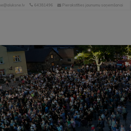
e@aluksne.lv
64381496
Pierakstīties jaunumu saņemšanai