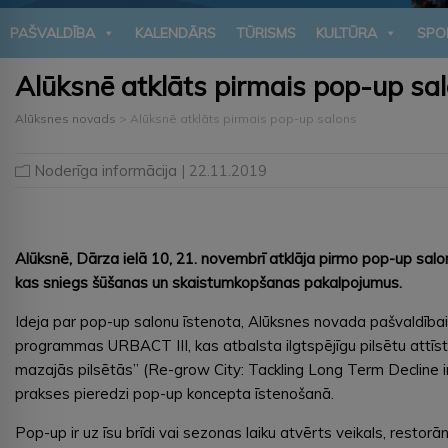
PAŠVALDĪBA
KALENDĀRS
TŪRISMS
KULTŪRA
SPO
Alūksnē atklāts pirmais pop-up sa
Alūksnes novads
>
Alūksnē atklāts pirmais pop-up salons
Noderīga informācija
| 22.11.2019
Alūksnē, Dārza ielā 10, 21. novembrī atklāja pirmo pop-up sal
kas sniegs šūšanas un skaistumkopšanas pakalpojumus.
Ideja par pop-up salonu īstenota, Alūksnes novada pašvaldībai
programmas URBACT III, kas atbalsta ilgtspējīgu pilsētu attīst
mazajās pilsētās” (Re-grow City: Tackling Long Term Decline in
prakses pieredzi pop-up koncepta īstenošanā.
Pop-up ir uz īsu brīdi vai sezonas laiku atvērts veikals, restorā