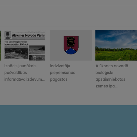
Iznācis jaunākais
Iedzīvotāju
Alūksnes novadā
pašvaldības
pieņemšanas
bioloģiski
informatīvā izdevum...
pagastos
apsaimniekotas
zemes īpa...