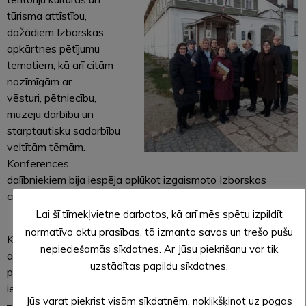
tūrisma attīstību,
dažādiem Izborskas
apkārtnes pētījumu
tematiem, kā arī citām
nozīmīgām ar
vēsturi, pētniecību,
muzeju darbību un
starptautisku sadarbību
veltītām tēmām.
Konferences
dalībniekiem bija iespēja aplūkot izgaismoto Izborskas
cietoksni un ap
meklēt meistarklases.
Lai šī tīmekļvietne darbotos, kā arī mēs spētu izpildīt
normatīvo aktu prasības, tā izmanto savas un trešo pušu
Konferenci
nepieciešamās sīkdatnes. Ar Jūsu piekrišanu var tik
apmeklēja
uzstādītas papildu sīkdatnes.
projektā
iesaistīto pušu
Jūs varat piekrist visām sīkdatnēm, noklikšķinot uz pogas
– Alūksnes