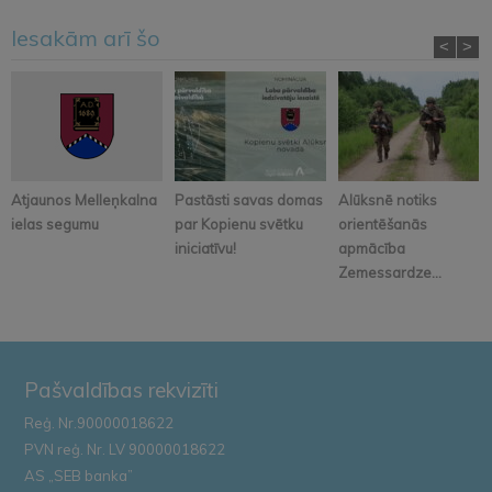
Iesakām arī šo
<
>
Atjaunos Melleņkalna
Pastāsti savas domas
Alūksnē notiks
ielas segumu
par Kopienu svētku
orientēšanās
iniciatīvu!
apmācība
Zemessardze...
Pašvaldības rekvizīti
Reģ. Nr.90000018622
PVN reģ. Nr. LV 90000018622
AS „SEB banka”