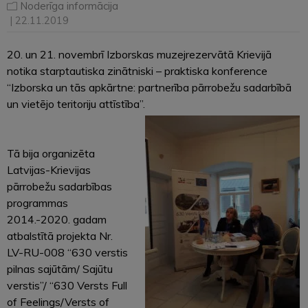
Noderīga informācija
| 22.11.2019
20. un 21. novembrī Izborskas muzejrezervātā Krievijā
notika starptautiska zinātniski – praktiska konference
“Izborska un tās apkārtne: partnerība pārrobežu sadarbībā
un vietējo teritoriju attīstība”.
Tā bija organizēta
Latvijas-Krievijas
pārrobežu sadarbības
programmas
2014.-2020. gadam
atbalstītā projekta Nr.
LV-RU-008 “630 verstis
pilnas sajūtām/ Sajūtu
verstis”/ “630 Versts Full
of Feelings/Versts of