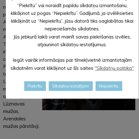
“Piekrītu” vai noraidīt papildu sīkdatņu izmantošanu,
novada
klikšķinot uz pogas “Nepiekrītu”. Gadījumā, ja izvēlēsieties
pašvaldības,
klikšķināt uz “Nepiekrītu”, jūsu datorā tiks saglabātas tikai
Alūksnes
nepieciešamās sīkdatnes.
muzeja,
Alūksnes
Jūs jebkurā laikā varat mainīt savas piekrišanas izvēles,
Tūrisma
atjauninot sīkdatņu iestatījumus.
informācijas
centra,
Iegūt vairāk informācijas par tīmekļvietnē izmantotajām
Pededzes
sīkdatnēm varat klikšķinot uz šīs saites
"Sīkdatņu politika"
tautas nama,
Latvijas piļu un
Piekrītu
Sīkdatņu iestatījumi
Nepiekrītu
muižu
asociācijas,
Lūznavas
muižas,
Arendoles
muižas pārstāvji.