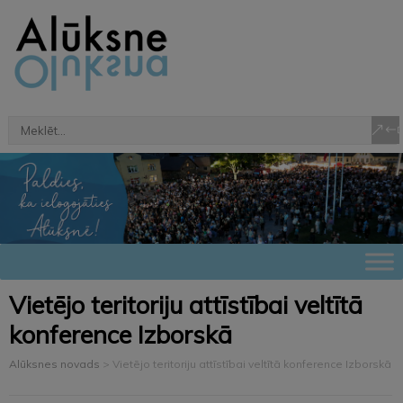
Vietējo teritoriju attīstībai veltītā
konference Izborskā
Alūksnes novads
>
Vietējo teritoriju attīstībai veltītā konference Izborskā