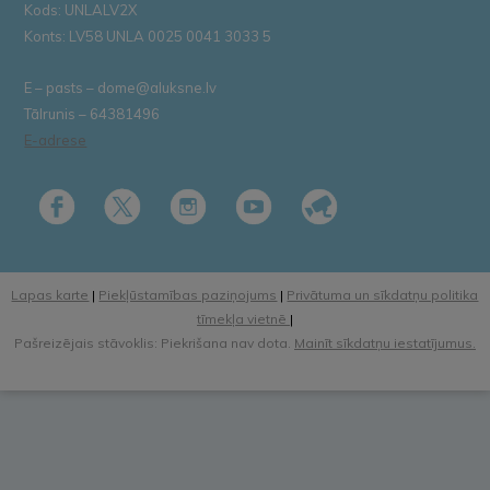
Kods: UNLALV2X
Konts: LV58 UNLA 0025 0041 3033 5
E – pasts – dome@aluksne.lv
Tālrunis – 64381496
E-adrese
Lapas karte
|
Piekļūstamības paziņojums
|
Privātuma un sīkdatņu politika
tīmekļa vietnē
|
Pašreizējais stāvoklis: Piekrišana nav dota.
Mainīt sīkdatņu iestatījumus.