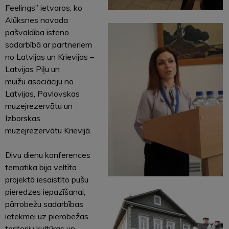
Feelings” ietvaros, ko
Alūksnes novada
pašvaldība īsteno
sadarbībā ar partneriem
no Latvijas un Krievijas –
Latvijas Piļu un
muižu
asociāciju no
Latvijas, Pavlovskas
muzejrezervātu un
Izborskas
muzejrezervātu Krievijā.
Divu dienu konferences
tematika bija veltīta
projektā iesaistīto pušu
pieredzes iepazīšanai,
pārrobežu sadarbības
ietekmei uz pierobežas
teritoriju kultūras un