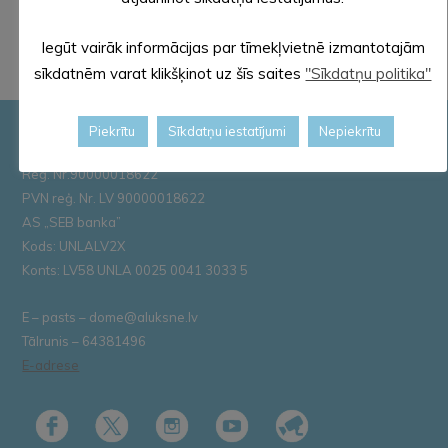
iniciatīvu!
apmācība
Zemessardze...
Iegūt vairāk informācijas par tīmekļvietnē izmantotajām
sīkdatnēm varat klikšķinot uz šīs saites
"Sīkdatņu politika"
Piekrītu
Sīkdatņu iestatījumi
Nepiekrītu
Pašvaldības rekvizīti
Reģ. Nr.90000018622
PVN reģ. Nr. LV 90000018622
AS „SEB banka”
Kods: UNLALV2X
Konts: LV58 UNLA 0025 0041 3033 5
E – pasts – dome@aluksne.lv
Tālrunis – 64381496
E-adrese