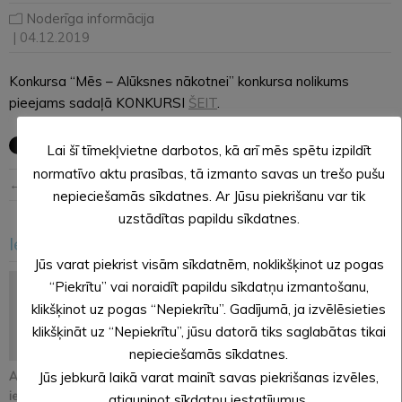
Noderīga informācija
| 04.12.2019
Konkursa “Mēs – Alūksnes nākotnei” konkursa nolikums
pieejams sadaļā KONKURSI
ŠEIT
.
Lai šī tīmekļvietne darbotos, kā arī mēs spētu izpildīt
normatīvo aktu prasības, tā izmanto savas un trešo pušu
← Iepriekšējā ziņa
Nākošā ziņa →
nepieciešamās sīkdatnes. Ar Jūsu piekrišanu var tik
uzstādītas papildu sīkdatnes.
Iesakām arī šo
<
>
Jūs varat piekrist visām sīkdatnēm, noklikšķinot uz pogas
“Piekrītu” vai noraidīt papildu sīkdatņu izmantošanu,
klikšķinot uz pogas “Nepiekrītu”. Gadījumā, ja izvēlēsieties
klikšķināt uz “Nepiekrītu”, jūsu datorā tiks saglabātas tikai
nepieciešamās sīkdatnes.
Atjaunos Melleņkalna
Pastāsti savas domas
Alūksnē notiks
Jūs jebkurā laikā varat mainīt savas piekrišanas izvēles,
ielas segumu
par Kopienu svētku
orientēšanās
atjauninot sīkdatņu iestatījumus.