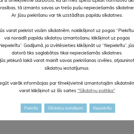
ai šī tīmekļvietne darbotos, kā arī mēs spētu izpildīt normatīvo ak
ikšanās pie Svetlanas Volkovas pa
rasības, tā izmanto savas un trešo pušu nepieciešamās sīkdatne
Ar Jūsu piekrišanu var tik uzstādītas papildu sīkdatnes.
Jūs varat piekrist visām sīkdatnēm, noklikšķinot uz pogas “Piekrītu
vai noraidīt papildu sīkdatņu izmantošanu, klikšķinot uz pogas
Nepiekrītu”. Gadījumā, ja izvēlēsieties klikšķināt uz “Nepiekrītu”, jū
datorā tiks saglabātas tikai nepieciešamās sīkdatnes.
Jūs jebkurā laikā varat mainīt savas piekrišanas izvēles, atjaunino
sīkdatņu iestatījumus.
Iegūt vairāk informācijas par tīmekļvietnē izmantotajām sīkdatnē
varat klikšķinot uz šīs saites
"Sīkdatņu politika"
Piekrītu
Sīkdatņu iestatījumi
Nepiekrītu