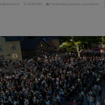
e@aluksne.lv
64381496
Pierakstīties jaunumu saņemšanai