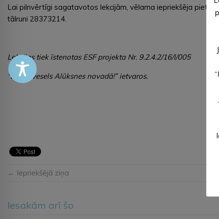
L
Lai pilnvērtīgi sagatavotos lekcijām, vēlama iepriekšēja piete
p
tālruni 28373214.
Lekcijas tiek īstenotas ESF projekta Nr. 9.2.4.2/16/I/005
“
“Dzīvo vesels Alūksnes novadā!” ietvaros.
← Iepriekšējā ziņa
Iesakām arī šo