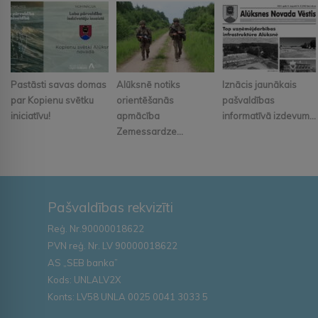
Pastāsti savas domas
Alūksnē notiks
Iznācis jaunākais
par Kopienu svētku
orientēšanās
pašvaldības
iniciatīvu!
apmācība
informatīvā izdevum...
Zemessardze...
Pašvaldības rekvizīti
Reģ. Nr.90000018622
PVN reģ. Nr. LV 90000018622
AS „SEB banka”
Kods: UNLALV2X
Konts: LV58 UNLA 0025 0041 3033 5