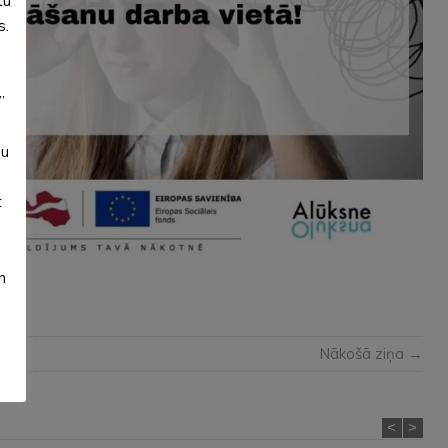
tu
s.
”
su
t
m
Nākošā ziņa →
<
>