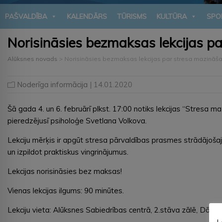
PAŠVALDĪBA
KALENDĀRS
TŪRISMS
KULTŪRA
SPO
Norisināsies bezmaksas lekcijas p
Alūksnes novads
>
Norisināsies bezmaksas lekcijas par stresa mazināša
Noderīga informācija
| 14.01.2020
Šā gada 4. un 6. februārī plkst. 17:00 notiks lekcijas “Stresa m
pieredzējusī psiholoģe Svetlana Volkova.
Lekciju mērķis ir apgūt stresa pārvaldības prasmes strādājošaj
un izpildot praktiskus vingrinājumus.
Lekcijas norisināsies bez maksas!
Vienas lekcijas ilgums: 90 minūtes.
Lekciju vieta: Alūksnes Sabiedrības centrā, 2.stāva zālē, Dārza 