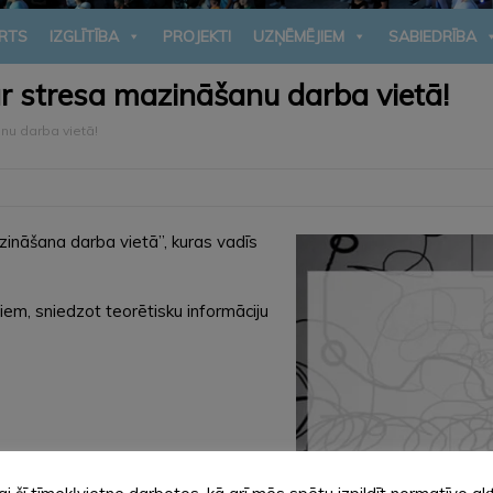
RTS
IZGLĪTĪBA
PROJEKTI
UZŅĒMĒJIEM
SABIEDRĪBA
ar stresa mazināšanu darba vietā!
nu darba vietā!
azināšana darba vietā”, kuras vadīs
iem, sniedzot teorētisku informāciju
ielā 8, Alūksnē.