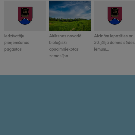
Iedzīvotāju
Alūksnes novadā
Aicinām iepazīties ar
pieņemšanas
bioloģiski
30. jūlija domes sēdes
pagastos
apsaimniekotas
lēmum...
zemes īpa...