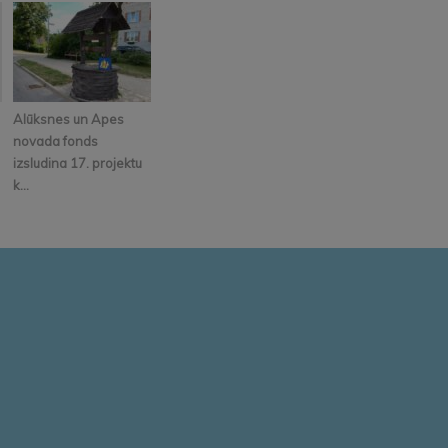
Alūksnes un Apes
novada fonds
izsludina 17. projektu
k...