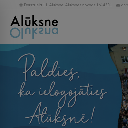
Dārza iela 11, Alūksne, Alūksnes novads, LV-4301
dom