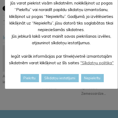
Jūs varat piekrist visām sīkdatnēm, noklikšķinot uz pogas
“Piekrītu” vai noraidīt papildu sīkdatņu izmantošanu,
klikšķinot uz pogas “Nepiekrītu”. Gadījumā, ja izvēlēsieties
← Iepriekšējā ziņa
Nākošā ziņa →
klikšķināt uz “Nepiekrītu”, jūsu datorā tiks saglabātas tikai
nepieciešamās sīkdatnes.
Jūs jebkurā laikā varat mainīt savas piekrišanas izvēles,
Iesakām arī šo
<
>
atjauninot sīkdatņu iestatījumus.
Iegūt vairāk informācijas par tīmekļvietnē izmantotajām
sīkdatnēm varat klikšķinot uz šīs saites
"Sīkdatņu politika"
Atjaunos Melleņkalna
Pastāsti savas domas
Alūksnē notiks
Piekrītu
Sīkdatņu iestatījumi
Nepiekrītu
ielas segumu
par Kopienu svētku
orientēšanās
iniciatīvu!
apmācība
Zemessardze...