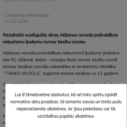
īpašumu nomas tiesību izsoles
Noderīga informācija
| 12.02.2020
Rezultatīvi noslēgušās divas Alūksnes novada pašvaldības
nekustamo īpašumu nomas tiesību izsoles.
Alūksnes novada pašvaldības nekustamā īpašuma Jāņkalna
iela 52, Alūksnē, daļas – stacijas ēkas nomas tiesību izsolē
nomas tiesības nosolīja sabiedrība ar ierobežotu atbildību
“TVAIKS UN OGLE”, iegūstot nomas tiesības uz 12 gadiem.
Savukārt Alūksnes novada pašvaldības nekustamā īpašuma
Skolas iela, Alūksnē, zemes vienības daļas zemes nomas
Lai šī tīmekļvietne darbotos, kā arī mēs spētu izpildīt
tiesību izsolē nomas tiesības uz 5 gadiem nosolīja sabiedrība
normatīvo aktu prasības, tā izmanto savas un trešo pušu
ar ierobežotu atbildību “HANVEST”.
nepieciešamās sīkdatnes. Ar Jūsu piekrišanu var tik
Informācija par pašvaldības izsludinātām izsolēm un izsoļu
uzstādītas papildu sīkdatnes.
rezultātiem
ŠEIT
.