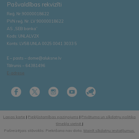
Pašvaldības rekvizīti
Reģ. Nr.90000018622
PVN reģ. Nr. LV 90000018622
AS „SEB banka”
Kods: UNLALV2X
Konts: LV58 UNLA 0025 0041 3033 5
E – pasts – dome@aluksne.lv
Tālrunis – 64381496
E-adrese
Lapas karte
|
Piekļūstamības paziņojums
|
Privātuma un sīkdatņu politika
tīmekļa vietnē
|
Pašreizējais stāvoklis: Piekrišana nav dota.
Mainīt sīkdatņu iestatījumus.