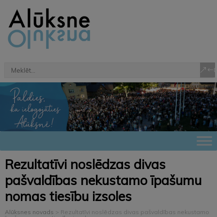
Rezultatīvi noslēdzas divas
pašvaldības nekustamo īpašumu
nomas tiesību izsoles
Alūksnes novads
>
Rezultatīvi noslēdzas divas pašvaldības nekustamo