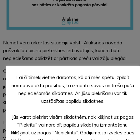
Ņemot vērā ārkārtas situāciju valstī, Alūksnes novada
pašvaldība aicina pieteikties iedzīvotājus, kuriem būtu
nepieciešams palīdzēt ar pārtikas preču vai zāļu piegādi.
Gadījumos, ja nespējat sevi nodrošināt ar pirmās
Lai šī tīmekļvietne darbotos, kā arī mēs spētu izpildīt
nepieciešamības pārtikas precēm vai medikamentiem, ja
normatīvo aktu prasības, tā izmanto savas un trešo pušu
jums nav uz vietas neviena tuvinieka vai citas atbalsta
nepieciešamās sīkdatnes. Ar Jūsu piekrišanu var tik
personas (draugi, attālāki radi, kaimiņi) un citu resursu,
uzstādītas papildu sīkdatnes.
aicinām sazināties ar Sociālo lietu pārvaldi, lai vienotos par
palīdzības iespējām.
Jūs varat piekrist visām sīkdatnēm, noklikšķinot uz pogas
Lūdzam sazināties ar Alūksnes novada Sociālo lietu
“Piekrītu” vai noraidīt papildu sīkdatņu izmantošanu,
pārvaldi:
64335008, 64335009, 27865635, 25771189
klikšķinot uz pogas “Nepiekrītu”. Gadījumā, ja izvēlēsieties
vai e-pastu
slp@aluksne.lv
. Pagastos lūdzam sazināties ar