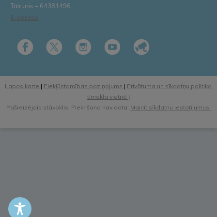
Tālrunis – 64381496
E-adrese
Lapas karte
|
Piekļūstamības paziņojums
|
Privātuma un sīkdatņu politika
tīmekļa vietnē
|
Pašreizējais stāvoklis: Piekrišana nav dota.
Mainīt sīkdatņu iestatījumus.