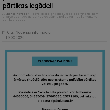
pārtikas iegādei!
Alūksnes novads
>
Pašvaldība aicina atsaukties iedzīvotājus, kam
ārkārtējās situācijas dēļ nepieciešama palīdzība medikamentu vai
pārtikas iegādei!
Cits
,
Noderīga informācija
| 19.03.2020