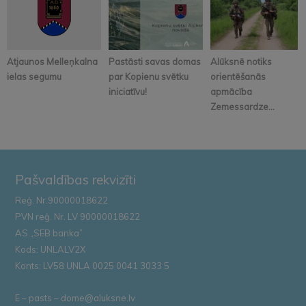
Atjaunos Melleņkalna
Pastāsti savas domas
Alūksnē notiks
ielas segumu
par Kopienu svētku
orientēšanās
iniciatīvu!
apmācība
Zemessardze...
Pašvaldības rekvizīti
Reģ. Nr.90000018622
PVN reģ. Nr. LV 90000018622
AS „SEB banka”
Kods: UNLALV2X
Konts: LV58 UNLA 0025 0041 3033 5
E – pasts – dome@aluksne.lv