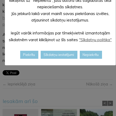
klikšķināt uz “Nepiekrītu”, jūsu datorā tiks saglabātas tikai
konkrētā pagasta sociālo darbinieku.
Pagastu pārvalžu
nepieciešamās sīkdatnes.
kontaktinformācija:
Jūs jebkurā laikā varat mainīt savas piekrišanas izvēles,
https://aluksne.lv/index.php/pasvaldiba/kontakti/pagastu-
atjauninot sīkdatņu iestatījumus.
parvaldes/
Iegūt vairāk informācijas par tīmekļvietnē izmantotajām
Alūksnes novada iedzīvotāji tiek lūgti sazināties ar sev
sīkdatnēm varat klikšķinot uz šīs saites
"Sīkdatņu politika"
tuvākajiem iedzīvotājiem, kaimiņiem, draugiem vai
radiniekiem, kas ārkārtas situācijas varētu būt pakļauti
lielākam riskam – seniori, vientuļie vecāki – un apzināt viņu
Piekrītu
Sīkdatņu iestatījumi
Nepiekrītu
nepieciešamību pēc iespējamas palīdzības.
← Iepriekšējā ziņa
Nākošā ziņa →
Iesakām arī šo
<
>