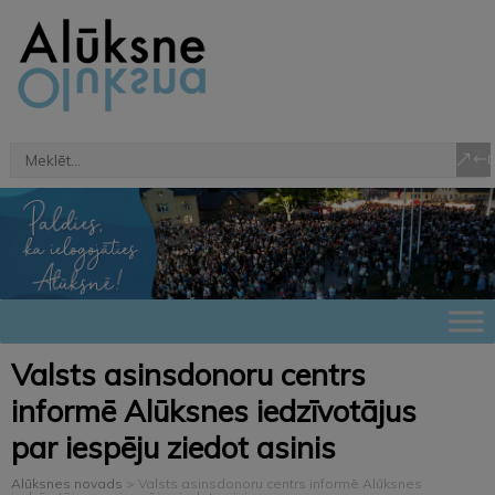
Valsts asinsdonoru centrs
informē Alūksnes iedzīvotājus
par iespēju ziedot asinis
Alūksnes novads
>
Valsts asinsdonoru centrs informē Alūksnes