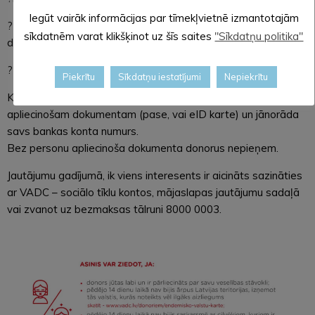
Iegūt vairāk informācijas par tīmekļvietnē izmantotajām
? tiek regulēta donoru plūsmas, lai ievērotu nepieciešamo 2m
sīkdatnēm varat klikšķinot uz šīs saites
"Sīkdatņu politika"
distanci;
? ir nodrošināti pastiprināti dezinfekcijas pasākumi.
Piekrītu
Sīkdatņu iestatījumi
Nepiekrītu
Kā vienmēr, donoram līdzi jābūt derīgam personu
apliecinošam dokumentam (pase, vai eID karte) un jānorāda
savs bankas konta numurs.
Bez personu apliecinoša dokumenta donorus nepieņem.
Jautājumu gadījumā, ik viens interesents ir aicināts sazināties
ar VADC – sociālo tīklu kontos, mājaslapas jautājumu sadaļā
vai zvanot uz bezmaksas tālruni 8000 0003.