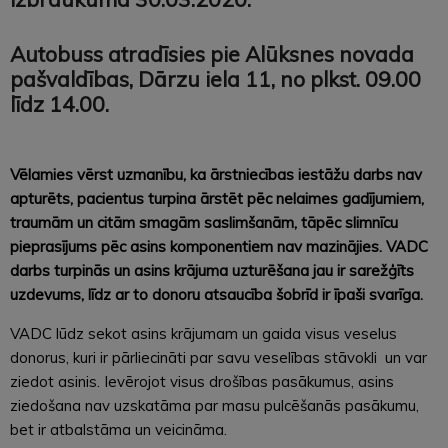
Autobuss atradīsies pie Alūksnes novada
pašvaldības, Dārzu iela 11, no plkst. 09.00
līdz 14.00.
Vēlamies vērst uzmanību, ka ārstniecības iestāžu darbs nav
apturēts, pacientus turpina ārstēt pēc nelaimes gadījumiem,
traumām un citām smagām saslimšanām, tāpēc slimnīcu
pieprasījums pēc asins komponentiem nav mazinājies. VADC
darbs turpinās un asins krājuma uzturēšana jau ir sarežģīts
uzdevums, līdz ar to donoru atsaucība šobrīd ir īpaši svarīga.
VADC lūdz sekot asins krājumam un gaida visus veselus
donorus, kuri ir pārliecināti par savu veselības stāvokli un var
ziedot asinis. Ievērojot visus drošības pasākumus, asins
ziedošana nav uzskatāma par masu pulcēšanās pasākumu,
bet ir atbalstāma un veicināma.