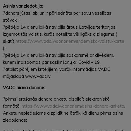
Asinis var ziedot, ja:
?donors jūtas labi un ir pārliecināts par savu veselības
stāvokli;
?pēdējo 14 dienu laikā nav bijis ārpus Latvijas teritorijas,
izņemot tās valstis, kurās noteikts vēl ilgāks aizliegums (
skatīt
https://www.vadc.lv/donoriem/endemisko-valstu-karte
);
?pēdējo 14 dienu laikā nav bijis saskarsmē ar cilvēkiem,
kuriem ir aizdomas par saslimšanu ar Covid – 19;
?atbilst pārējiem kritērijiem, vairāk informācijas VADC
mājaslapā www.vadc.lv
VADC aicina donorus:
?pirms ierašanās donora anketu aizpildīt elektroniskā
formātā:
https://www.vadc.lv/donoriem/asins-donora-anketa
.
Anketu nepieciešams aizpildīt ne ātrāk, kā dienu pirms asins
ziedošanas;