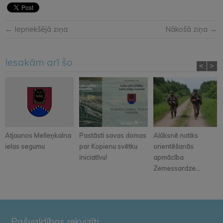
← Iepriekšējā ziņa
Nākošā ziņa →
Iesakām arī šo
<
>
Atjaunos Melleņkalna
Pastāsti savas domas
Alūksnē notiks
ielas segumu
par Kopienu svētku
orientēšanās
iniciatīvu!
apmācība
Zemessardze...
Pašvaldības rekvizīti