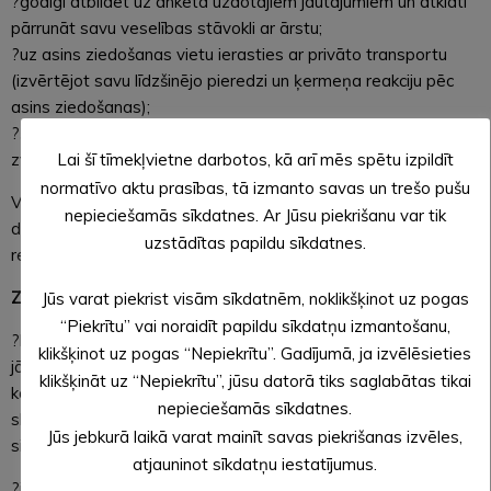
?godīgi atbildēt uz anketā uzdotajiem jautājumiem un atklāti
pārrunāt savu veselības stāvokli ar ārstu;
?uz asins ziedošanas vietu ierasties ar privāto transportu
(izvērtējot savu līdzšinējo pieredzi un ķermeņa reakciju pēc
asins ziedošanas);
?šaubu gadījumā par veselības stāvokļa atbilstību, vispirms
zvanīt uz VADC bezmaksas tālruni 8000 0003.
Lai šī tīmekļvietne darbotos, kā arī mēs spētu izpildīt
normatīvo aktu prasības, tā izmanto savas un trešo pušu
VADC galvenā prioritāte ir nodrošināt drošu vidi gan
nepieciešamās sīkdatnes. Ar Jūsu piekrišanu var tik
donoriem, gan VADC darbiniekiem, līdz ar tiek ievēroti visi
uzstādītas papildu sīkdatnes.
rekomendētie piesardzības pasākumi.
Ziedošanas vietās tiek ievēroti šādi drošības pasākumi:
Jūs varat piekrist visām sīkdatnēm, noklikšķinot uz pogas
“Piekrītu” vai noraidīt papildu sīkdatņu izmantošanu,
?katram VADC ziedošanas vietu apmeklētājam ar parakstu
klikšķinot uz pogas “Nepiekrītu”. Gadījumā, ja izvēlēsieties
jāapliecina, ka pēdējo 14 dienu laikā nav ceļojis vai bijis
klikšķināt uz “Nepiekrītu”, jūsu datorā tiks saglabātas tikai
kontaktā ar personu, kas atgriezusies no vīrusa COVID -19
nepieciešamās sīkdatnes.
skartajām teritorijām un, ka nav elpceļu saslimšanas
Jūs jebkurā laikā varat mainīt savas piekrišanas izvēles,
simptomu;
atjauninot sīkdatņu iestatījumus.
?ierodoties tiek mērīta temperatūra;