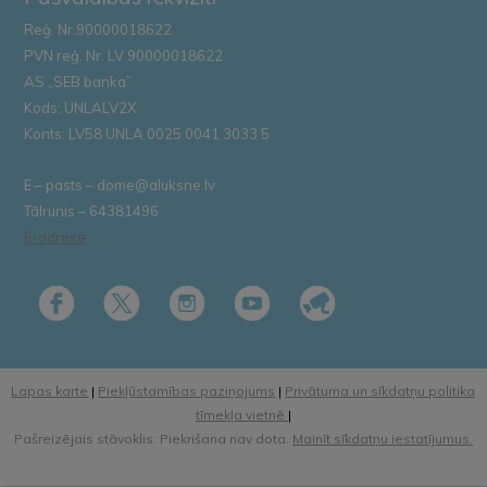
Reģ. Nr.90000018622
PVN reģ. Nr. LV 90000018622
AS „SEB banka”
Kods: UNLALV2X
Konts: LV58 UNLA 0025 0041 3033 5
E – pasts – dome@aluksne.lv
Tālrunis – 64381496
E-adrese
Lapas karte
|
Piekļūstamības paziņojums
|
Privātuma un sīkdatņu politika
tīmekļa vietnē
|
Pašreizējais stāvoklis: Piekrišana nav dota.
Mainīt sīkdatņu iestatījumus.