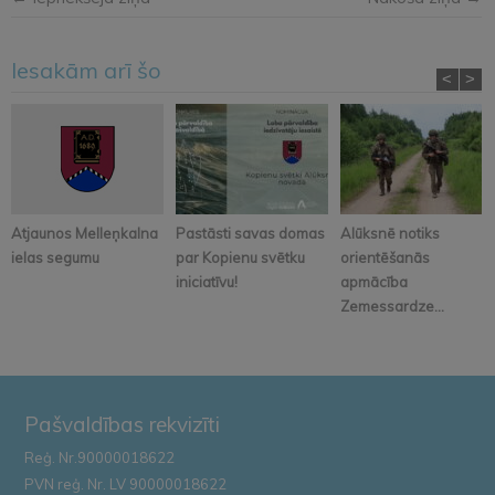
Iesakām arī šo
<
>
Atjaunos Melleņkalna
Pastāsti savas domas
Alūksnē notiks
ielas segumu
par Kopienu svētku
orientēšanās
iniciatīvu!
apmācība
Zemessardze...
Pašvaldības rekvizīti
Reģ. Nr.90000018622
PVN reģ. Nr. LV 90000018622