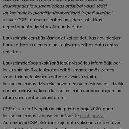
desmitgades lauksaimniecības attīstībai valstī, tādēļ
lauksaimnieku piedalīšanās skaitīšanā ir īpaši svarīga,”
uzsver CSP Lauksaimniecības un vides statistikas
departamenta direktors Armands Plāte.
Lauksaimniekiem būs jāsniedz tikai tie dati, kas nav pieejami
Lauku atbalsta dienesta un Lauksaimniecības datu centra
reģistros.
Lauksaimniecības skaitīšanā iegūs vispārīgu informāciju par
lauku saimniecību, lauksaimniecībā izmantojamās zemes
izmantošanu, lauksaimniecības dzīvnieku skaitu,
lauksaimniecības dzīvnieku novietnēm un mēslošanas līdzekļu
apsaimniekošanu, kā arī lauksaimniecībā nodarbinātajiem un
citām saimniecības aktivitātēm.
CSP aicina no 15. aprīļa iesniegt informāciju 2020. gada
lauksaimniecības skaitīšanai tiešsaistē
e.csb.gov.lv
.
Autorizācijai CSP elektroniskajā datu vākšanas sistēmā var