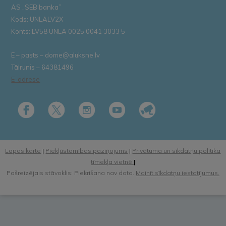
AS „SEB banka”
Kods: UNLALV2X
Konts: LV58 UNLA 0025 0041 3033 5
E – pasts – dome@aluksne.lv
Tālrunis – 64381496
E-adrese
Lapas karte
|
Piekļūstamības paziņojums
|
Privātuma un sīkdatņu politika
tīmekļa vietnē
|
Pašreizējais stāvoklis: Piekrišana nav dota.
Mainīt sīkdatņu iestatījumus.