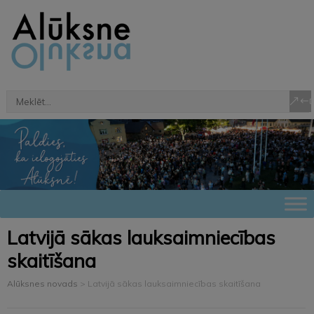
Latvijā sākas lauksaimniecības
skaitīšana
Alūksnes novads
>
Latvijā sākas lauksaimniecības skaitīšana