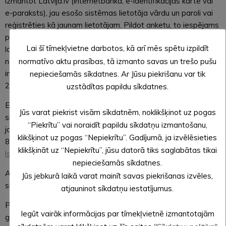
izmantot Latvija.lv (internetbanka, e-identifikācijas karte vai
e-paraksts), jau esošo sistēmas lietotāja vārdu un paroli vai
reģistrēties kā jaunam lietotājam. Pildot anketu, to iespējams
pārtraukt un turpināt sev ērtā laikā. Anketu var aizpildīt
Lai šī tīmekļvietne darbotos, kā arī mēs spētu izpildīt
latviešu, krievu vai angļu valodā. Ar lauku saimniecībām, kas
normatīvo aktu prasības, tā izmanto savas un trešo pušu
nebūs iesniegušas datus tiešsaistē, no 1. oktobra sazināsies
intervētāji, kā arī turpināsies elektroniskā datu vākšana līdz
nepieciešamās sīkdatnes. Ar Jūsu piekrišanu var tik
22. decembrim.
uzstādītas papildu sīkdatnes.
Elektroniskajai anketai vietnē
e.csb.gov.lv
sagatavoti rādītāju
Jūs varat piekrist visām sīkdatnēm, noklikšķinot uz pogas
skaidrojumi un definīcijas. CSP speciālisti atbildēs uz
“Piekrītu” vai noraidīt papildu sīkdatņu izmantošanu,
jautājumiem par anketas aizpildīšanu pa bezmaksas tālruni
klikšķinot uz pogas “Nepiekrītu”. Gadījumā, ja izvēlēsieties
80202808 darbdienās no pl. 8.30 līdz 17.00 vai e-pastā
klikšķināt uz “Nepiekrītu”, jūsu datorā tiks saglabātas tikai
ls2020@csb.gov.lv
.
nepieciešamās sīkdatnes.
Aktuālā informācija par 2020. gada lauksaimniecības
Jūs jebkurā laikā varat mainīt savas piekrišanas izvēles,
skaitīšanu pieejama CSP vietnē
csb.gov.lv/lauki2020
.
atjauninot sīkdatņu iestatījumus.
Pirmā lauksaimniecības skaitīšana Latvijā notika pirms 100
Iegūt vairāk informācijas par tīmekļvietnē izmantotajām
gadiem – 1920. gadā vienlaicīgi ar pirmo tautas skaitīšanu.