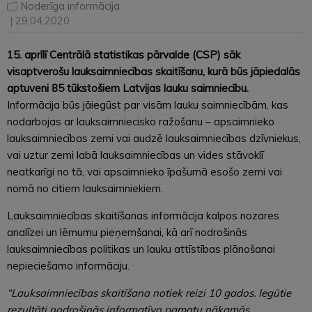
Noderīga informācija
| 29.04.2020
15. aprīlī Centrālā statistikas pārvalde (CSP) sāk
visaptverošu lauksaimniecības skaitīšanu, kurā būs jāpiedalās
aptuveni 85 tūkstošiem Latvijas lauku saimniecību.
Informācija būs jāiegūst par visām lauku saimniecībām, kas
nodarbojas ar lauksaimniecisko ražošanu – apsaimnieko
lauksaimniecības zemi vai audzē lauksaimniecības dzīvniekus,
vai uztur zemi labā lauksaimniecības un vides stāvoklī
neatkarīgi no tā, vai apsaimnieko īpašumā esošo zemi vai
nomā no citiem lauksaimniekiem.
Lauksaimniecības skaitīšanas informācija kalpos nozares
analīzei un lēmumu pieņemšanai, kā arī nodrošinās
lauksaimniecības politikas un lauku attīstības plānošanai
nepieciešamo informāciju.
“Lauksaimniecības skaitīšana notiek reizi 10 gados. Iegūtie
rezultāti nodrošinās informatīvo pamatu nākamās