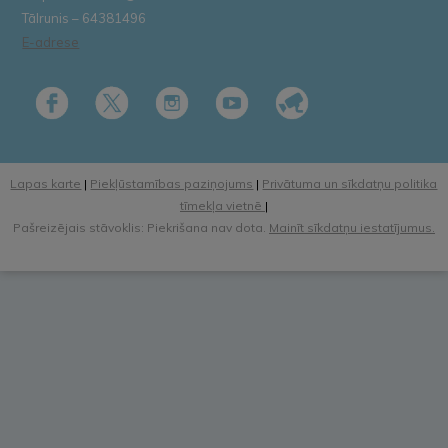
Tālrunis – 64381496
E-adrese
Lapas karte
|
Piekļūstamības paziņojums
|
Privātuma un sīkdatņu politika
tīmekļa vietnē
|
Pašreizējais stāvoklis: Piekrišana nav dota.
Mainīt sīkdatņu iestatījumus.