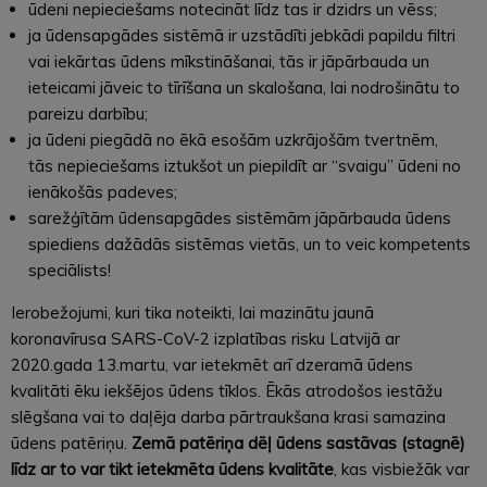
ūdeni nepieciešams notecināt līdz tas ir dzidrs un vēss;
ja ūdensapgādes sistēmā ir uzstādīti jebkādi papildu filtri
vai iekārtas ūdens mīkstināšanai, tās ir jāpārbauda un
ieteicami jāveic to tīrīšana un skalošana, ​​lai nodrošinātu to
pareizu darbību;
ja ūdeni piegādā no ēkā esošām uzkrājošām tvertnēm,
tās nepieciešams iztukšot un piepildīt ar “svaigu” ūdeni no
ienākošās padeves;
sarežģītām ūdensapgādes sistēmām jāpārbauda ūdens
spiediens dažādās sistēmas vietās, un to veic kompetents
speciālists!
Ierobežojumi, kuri tika noteikti, lai mazinātu jaunā
koronavīrusa SARS-CoV-2 izplatības risku Latvijā ar
2020.gada 13.martu, var ietekmēt arī dzeramā ūdens
kvalitāti ēku iekšējos ūdens tīklos. Ēkās atrodošos iestāžu
slēgšana vai to daļēja darba pārtraukšana krasi samazina
ūdens patēriņu.
Zemā patēriņa dēļ ūdens sastāvas (stagnē)
līdz ar to var tikt ietekmēta ūdens kvalitāte
, kas visbiežāk var