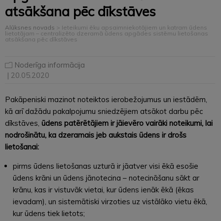
atsākšana pēc dīkstāves
Alūksnes novads
>
Ieteikumi ēku apsaimniekotājiem un katram ūdens
lietotājam – centralizēto dzeramā ūdens apgādes sistēmu lietošanas
atsākšana pēc dīkstāves
Noderīga informācija
| 20.05.2020
Pakāpeniski mazinot noteiktos ierobežojumus un iestādēm,
kā arī dažādu pakalpojumu sniedzējiem atsākot darbu pēc
dīkstāves,
ūdens patērētājiem ir jāievēro vairāki noteikumi, lai
nodrošinātu, ka dzeramais jeb aukstais ūdens ir drošs
lietošanai:
pirms ūdens lietošanas uzturā ir jāatver visi ēkā esošie
ūdens krāni un ūdens jānotecina – notecināšanu sākt ar
krānu, kas ir vistuvāk vietai, kur ūdens ienāk ēkā (ēkas
ievadam), un sistemātiski virzoties uz vistālāko vietu ēkā,
kur ūdens tiek lietots;