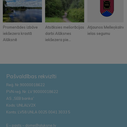
Promenādes izbūve
Atsāksies meliorācijas
Atjaunos Melleņkalna
iekšezera krastā
darbi Alūksnes
ielas segumu
Alūksnē
iekšezera pie...
Pašvaldības rekvizīti
Reģ. Nr.90000018622
PVN reģ. Nr. LV 90000018622
AS „SEB banka”
Kods: UNLALV2X
Konts: LV58 UNLA 0025 0041 3033 5
E – pasts – dome@aluksne.lv