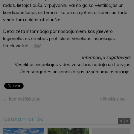
rodas, lietojot dušu, virpuļvannu vai no gaisa ventilācijas un
kondicionēšanas sistēmām, kā arī aizrijoties ar ūdeni un tādā
veidā tam nokļūstot plaušās.
Detalizēta informācija par nosacījumiem, kas jāievēro
legionellozes slimības profilaksei Veselības inspekcijas
tīmekļvietnē –
šeit
.
Informāciju sagatavoja:
Veselības inspekcijas vides veselības nodaļa un Latvijas
Ūdensapgādes un kanalizācijas uzņēmumu asociācija.
← Iepriekšējā ziņa
Nākošā ziņa →
Iesakām arī šo
<
>