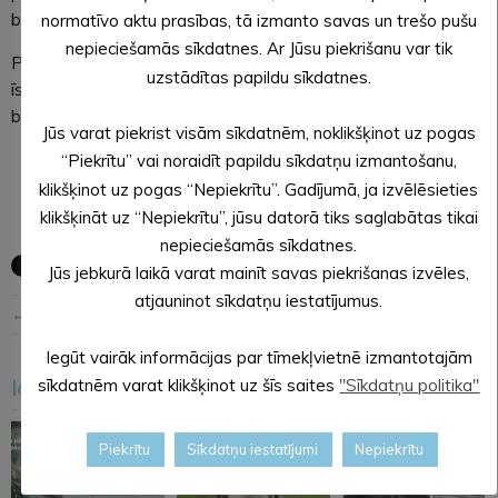
beigām. Sabiedrisko kārtību nodrošinās pašvaldības policija.
normatīvo aktu prasības, tā izmanto savas un trešo pušu
nepieciešamās sīkdatnes. Ar Jūsu piekrišanu var tik
Pašvaldība aicina iedzīvotājus ar sapratni izturēties pret
uzstādītas papildu sīkdatnes.
īslaicīgajām neērtībām pasākumu laikā. Priecāsimies un
baudīsim svētkus kopā!
Jūs varat piekrist visām sīkdatnēm, noklikšķinot uz pogas
Sagatavoja: Sanita PĀSA,
“Piekrītu” vai noraidīt papildu sīkdatņu izmantošanu,
Alūksnes novada pašvaldības sabiedrisko attiecību
klikšķinot uz pogas “Nepiekrītu”. Gadījumā, ja izvēlēsieties
speciāliste
klikšķināt uz “Nepiekrītu”, jūsu datorā tiks saglabātas tikai
nepieciešamās sīkdatnes.
Jūs jebkurā laikā varat mainīt savas piekrišanas izvēles,
atjauninot sīkdatņu iestatījumus.
← Iepriekšējā ziņa
Nākošā ziņa →
Iegūt vairāk informācijas par tīmekļvietnē izmantotajām
Iesakām arī šo
sīkdatnēm varat klikšķinot uz šīs saites
"Sīkdatņu politika"
<
>
Piekrītu
Sīkdatņu iestatījumi
Nepiekrītu