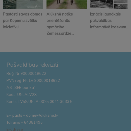
Pastāsti savas domas
Alūksnē notiks
Iznācis jaunākais
par Kopienu svētku
orientēšanās
pašvaldības
iniciatīvu!
apmācība
informatīvā izdevum...
Zemessardze...
Pašvaldības rekvizīti
Reģ. Nr.90000018622
PVN reģ. Nr. LV 90000018622
AS „SEB banka”
Kods: UNLALV2X
Konts: LV58 UNLA 0025 0041 3033 5
E – pasts – dome@aluksne.lv
Tālrunis – 64381496
E-adrese