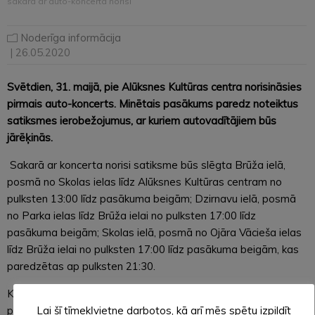
sakarā ar auto-koncerta norisi
Noderīga informācija
| 26.05.2020
Svētdien, 31. maijā, pie Alūksnes Kultūras centra norisināsies
pirmais auto-koncerts. Minētais pasākums paredz noteiktus
satiksmes ierobežojumus, ar kuriem autovadītājiem būs
jārēķinās.
Sakarā ar koncerta norisi satiksme būs slēgta Brūža ielā,
posmā no Skolas ielas līdz Alūksnes Kultūras centram no
pulksten 13:00 līdz pasākuma beigām; Dzirnavu ielā, posmā
no Parka ielas līdz Brūža ielai no pulksten 17:00 līdz
pasākuma beigām; Skolas ielā, posmā no Ojāra Vācieša ielas
līdz Brūža ielai no pulksten 17:00 līdz pasākuma beigām, kas
paredzētas ap pulksten 21:30.
Kājāmgājējiem Alūksnes Kultūras centra stāvlaukums un
pļava iepretim tam būs slēgti no pulksten 18:00 līdz koncerta
Lai šī tīmekļvietne darbotos, kā arī mēs spētu izpildīt