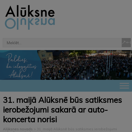
31. maijā Alūksnē būs satiksmes
ierobežojumi sakarā ar auto-
koncerta norisi
Alūksnes novads
>
31. maijā Alūksnē būs satiksmes ierobežojumi