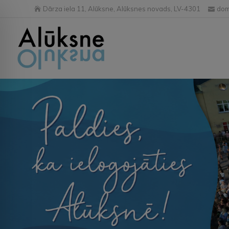
Dārza iela 11, Alūksne, Alūksnes novads, LV-4301
dom