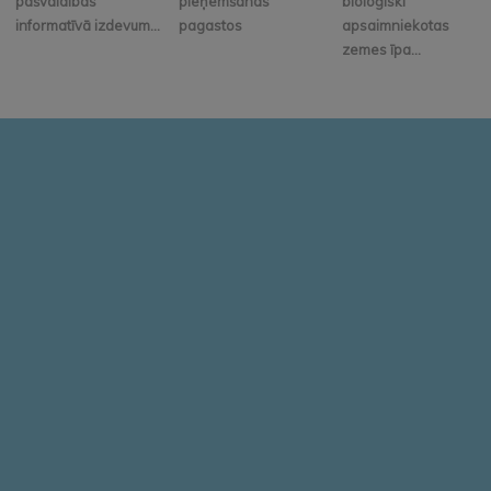
pašvaldības
pieņemšanas
bioloģiski
informatīvā izdevum...
pagastos
apsaimniekotas
zemes īpa...