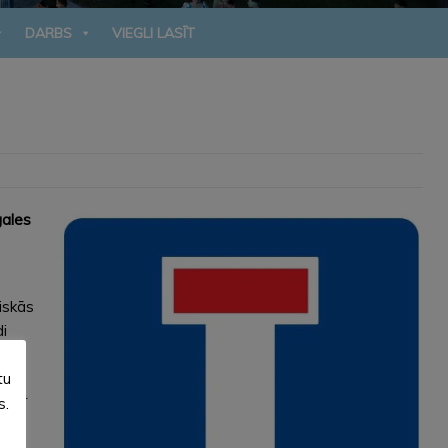
DARBS
VIEGLI LASĪT
gales
iskās
i
tu
. 301
s.