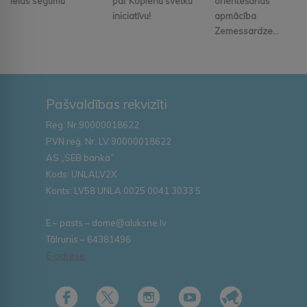
ielas segumu
par Kopienu svētku
orientēšanās
iniciatīvu!
apmācība
Zemessardze...
Pašvaldības rekvizīti
Reģ. Nr.90000018622
PVN reģ. Nr. LV 90000018622
AS „SEB banka”
Kods: UNLALV2X
Konts: LV58 UNLA 0025 0041 3033 5
E – pasts – dome@aluksne.lv
Tālrunis – 64381496
E-adrese