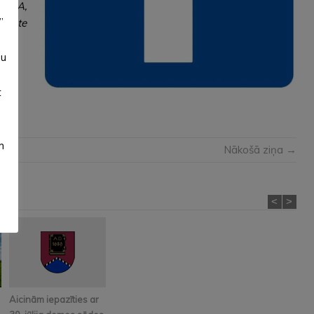
LOKA,
”
āliste
su
t
m
Nākošā ziņa →
<
>
Aicinām iepazīties ar