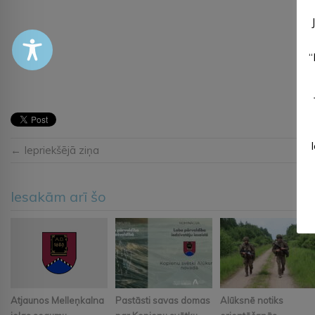
“
← Iepriekšējā ziņa
Iesakām arī šo
Atjaunos Melleņkalna
Pastāsti savas domas
Alūksnē notiks