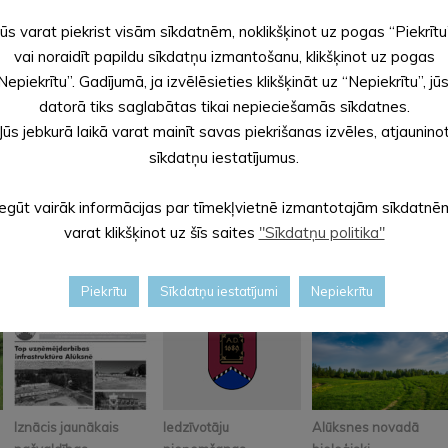
Sagatavoja: Evita AP
Jūs varat piekrist visām sīkdatnēm, noklikšķinot uz pogas “Piekrītu
Alūksnes novada pašvaldības sabiedrisko attiecību speci
vai noraidīt papildu sīkdatņu izmantošanu, klikšķinot uz pogas
Nepiekrītu”. Gadījumā, ja izvēlēsieties klikšķināt uz “Nepiekrītu”, jū
datorā tiks saglabātas tikai nepieciešamās sīkdatnes.
Jūs jebkurā laikā varat mainīt savas piekrišanas izvēles, atjaunino
sīkdatņu iestatījumus.
Iegūt vairāk informācijas par tīmekļvietnē izmantotajām sīkdatnē
varat klikšķinot uz šīs saites
"Sīkdatņu politika"
Piekrītu
Sīkdatņu iestatījumi
Nepiekrītu
Iznācis jaunākais
Iedzīvotāju
Alūksnes novadā