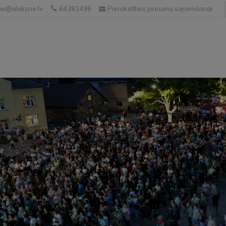
e@aluksne.lv
64381496
Pierakstīties jaunumu saņemšanai