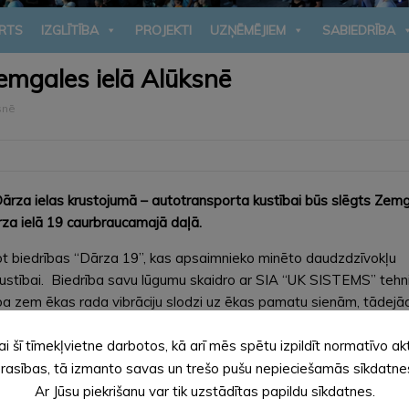
RTS
IZGLĪTĪBA
PROJEKTI
UZŅĒMĒJIEM
SABIEDRĪBA
emgales ielā Alūksnē
snē
Dārza ielas krustojumā – autotransporta kustībai būs slēgts Zem
za ielā 19 caurbraucamajā daļā.
t biedrības “Dārza 19”, kas apsaimnieko minēto daudzdzīvokļu
ustībai. Biedrība savu lūgumu skaidro ar SIA “UK SISTEMS” tehn
ba zem ēkas rada vibrāciju slodzi uz ēkas pamatu sienām, tādejād
ai šī tīmekļvietne darbotos, kā arī mēs spētu izpildīt normatīvo ak
ri informēs ceļa zīme Nr.711 “Strupceļš”, bet pie ēkas – zīme Nr
rasības, tā izmanto savas un trešo pušu nepieciešamās sīkdatne
Ar Jūsu piekrišanu var tik uzstādītas papildu sīkdatnes.