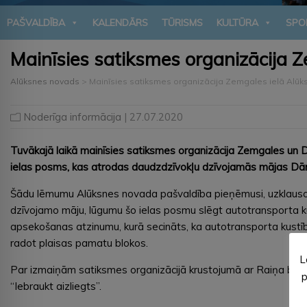
PAŠVALDĪBA
KALENDĀRS
TŪRISMS
KULTŪRA
SPO
Mainīsies satiksmes organizācija Z
Alūksnes novads
>
Mainīsies satiksmes organizācija Zemgales ielā Alūk
Noderīga informācija
| 27.07.2020
Tuvākajā laikā mainīsies satiksmes organizācija Zemgales un 
ielas posms, kas atrodas daudzdzīvokļu dzīvojamās mājas Dār
Šādu lēmumu Alūksnes novada pašvaldība pieņēmusi, uzklauso
dzīvojamo māju, lūgumu šo ielas posmu slēgt autotransporta k
apsekošanas atzinumu, kurā secināts, ka autotransporta kustī
radot plaisas pamatu blokos.
L
Par izmaiņām satiksmes organizācijā krustojumā ar Raiņa bulvā
p
“Iebraukt aizliegts”.