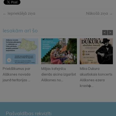
← Iepriekšējā ziņa
Nākošā ziņa →
Iesakām arī šo
<
>
Priekšlikumus par
Mājas kafejnīcu
Mika Dukura
Alūksnes novada
dienās aicina izgaršot
akustiskais koncerts
jaunā teritorijas ...
Alūksnes no...
Alūksnes ezera
krast�...
Pašvaldības rekvizīti