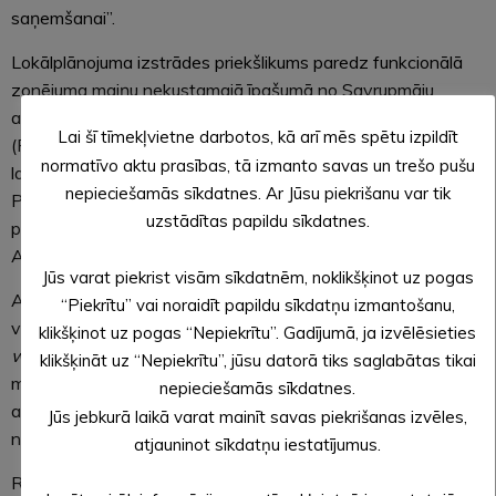
saņemšanai”.
Lokālplānojuma izstrādes priekšlikums paredz funkcionālā
zonējuma maiņu nekustamajā īpašumā no Savrupmāju
apbūves teritorijas (DzS) uz Publiskas apbūves teritoriju
Lai šī tīmekļvietne darbotos, kā arī mēs spētu izpildīt
(P2). Lokālplānojuma redakcijas publiskās apspriešanas
normatīvo aktu prasības, tā izmanto savas un trešo pušu
laiks:
no 2020. gada 13. augusta līdz 17. septembrim
.
nepieciešamās sīkdatnes. Ar Jūsu piekrišanu var tik
Publiskās apspriešanās sanāksme notiks Alūksnes novada
uzstādītas papildu sīkdatnes.
pašvaldības zālē 1. stāvā (adrese: Dārza ielā 11, Alūksne,
Alūksnes novads)
2020. gada 9. septembrī plkst.18:00
.
Jūs varat piekrist visām sīkdatnēm, noklikšķinot uz pogas
Ar lokālplānojuma pirmo redakciju var iepazīties arī valsts
“Piekrītu” vai noraidīt papildu sīkdatņu izmantošanu,
vienotajā ģeotelpiskajās informācijas portālā
klikšķinot uz pogas “Nepiekrītu”. Gadījumā, ja izvēlēsieties
www.geolatvija.lv,
kā arī ar lokālplānojuma redakcijas
klikšķināt uz “Nepiekrītu”, jūsu datorā tiks saglabātas tikai
materiāliem izdrukas veidā var iepazīties Klientu
nepieciešamās sīkdatnes.
apkalpošanas centrā Dārza ielā 11, Alūksnē, Alūksnes
Jūs jebkurā laikā varat mainīt savas piekrišanas izvēles,
novadā tā darba laikā.
atjauninot sīkdatņu iestatījumus.
Rakstiskus iesniegumus un priekšlikumus var iesniegt