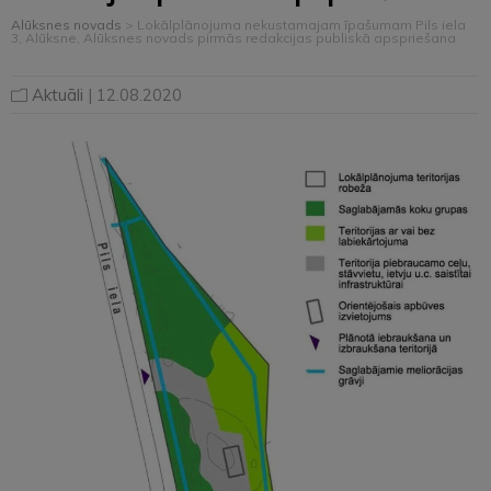
Alūksnes novads
>
Lokālplānojuma nekustamajam īpašumam Pils iela
3, Alūksne, Alūksnes novads pirmās redakcijas publiskā apspriešana
Aktuāli
| 12.08.2020