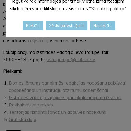
Iegūt vairāk informācijas par tīmekļvietnē izmantotajām
personīgi vai pa pastu līdz 2020. gada 17. septembrim
sīkdatnēm varat klikšķinot uz šīs saites
"Sīkdatņu politika"
Alūksnes novada pašvaldībā (adrese: Dārza iela 11,
Alūksne, Alūksnes novads, LV-4301), kā arī elektroniski uz
e-pasta adresi:
dome@aluksne.lv
. Fiziskām personām
Piekrītu
Sīkdatņu iestatījumi
Nepiekrītu
jānorāda vārds, uzvārds, adrese, juridiskām personām –
nosaukums, reģistrācijas numurs, adrese.
Lokālplānojuma izstrādes vadītāja Ieva Pārupe, tālr.
26606818, e-pasts:
ieva.parupe@aluksne.lv
Pielikumi:
Domes lēmums par pirmās redakcijas nodošanu publiskai
apspriešanai un institūciju atzinumu saņemšanai.
Izstrādes vadītāja ziņojums par lokālplānojuma izstrādi
Paskaidrojuma raksts
Teritorijas izmantošanas un apbūves noteikumi
Grafiskā daļa