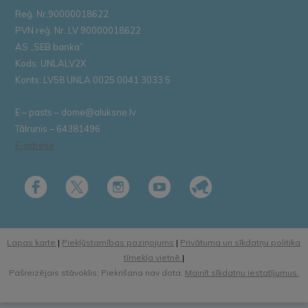
Reģ. Nr.90000018622
PVN reģ. Nr. LV 90000018622
AS „SEB banka”
Kods: UNLALV2X
Konts: LV58 UNLA 0025 0041 3033 5
E – pasts – dome@aluksne.lv
Tālrunis – 64381496
E-adrese
Lapas karte
|
Piekļūstamības paziņojums
|
Privātuma un sīkdatņu politika
tīmekļa vietnē
|
Pašreizējais stāvoklis: Piekrišana nav dota.
Mainīt sīkdatņu iestatījumus.