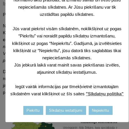
brošūrā
.
nepieciešamās sīkdatnes. Ar Jūsu piekrišanu var tik
uzstādītas papildu sīkdatnes.
Pasākuma foto pieejami >>
ŠEIT
Nākamgad vidzemnieku dārza svētkiem apritēs 10. gadskārta.
Jūs varat piekrist visām sīkdatnēm, noklikšķinot uz pogas
Kā uzsvēra Vidzemes plānošanas reģiona
uzņēmējdarbības
“Piekrītu” vai noraidīt papildu sīkdatņu izmantošanu,
centra vadītāja Laima Engere
: “
Svētku tradīciju turpināsim arī
klikšķinot uz pogas “Nepiekrītu”. Gadījumā, ja izvēlēsieties
nākamajā gadā, meklējot arvien jaunus uzņēmējdarbības stāstus
klikšķināt uz “Nepiekrītu”, jūsu datorā tiks saglabātas tikai
Vidzemes novados. Iespējams, varēsim sagaidīt arī kādas
nepieciešamās sīkdatnes.
pārmaiņas un jaunus akcentus pasākuma formātam.
”
Jūs jebkurā laikā varat mainīt savas piekrišanas izvēles,
Dārza svētkus vidzemniekiem organizē Vidzemes plānošanas
atjauninot sīkdatņu iestatījumus.
reģiona uzņēmējdarbības centrs. Uz to tiek aicināti ik gadu no
jauna izvirzītie uzņēmēji, gan arī iepriekšējo gadu nominanti un
Iegūt vairāk informācijas par tīmekļvietnē izmantotajām
pašvaldību pārstāvji.
sīkdatnēm varat klikšķinot uz šīs saites
"Sīkdatņu politika"
Piekrītu
Sīkdatņu iestatījumi
Nepiekrītu