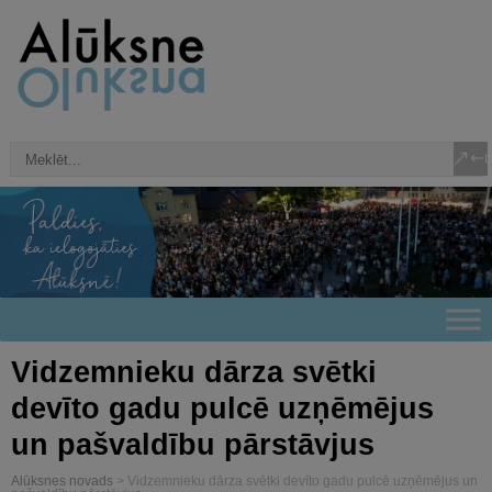
Vidzemnieku dārza svētki
devīto gadu pulcē uzņēmējus
un pašvaldību pārstāvjus
Alūksnes novads
>
Vidzemnieku dārza svētki devīto gadu pulcē uzņēmējus un