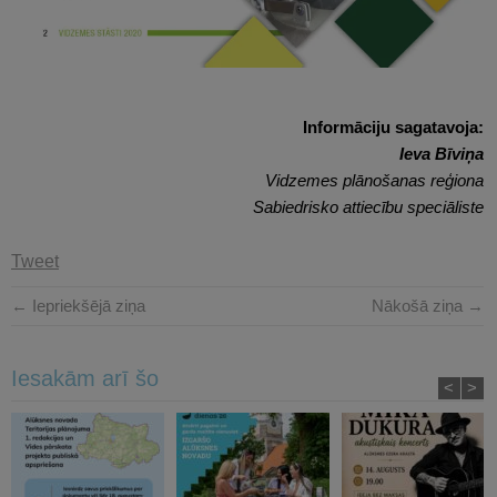
Informāciju sagatavoja:
Ieva Bīviņa
Vidzemes plānošanas reģiona
Sabiedrisko attiecību speciāliste
Tweet
← Iepriekšējā ziņa
Nākošā ziņa →
Iesakām arī šo
<
>