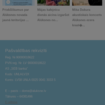
Priekšlikumus par
Mājas kafejnīcu
Mika Dukura
Alūksnes novada
dienās aicina izgaršot
akustiskais koncerts
jaunā teritorijas ...
Alūksnes no...
Alūksnes ezera
krast�...
Pašvaldības rekvizīti
Reģ. Nr.90000018622
PVN reģ. Nr. LV 90000018622
AS „SEB banka”
Kods: UNLALV2X
Konts: LV58 UNLA 0025 0041 3033 5
E – pasts – dome@aluksne.lv
Tālrunis – 64381496
E-adrese