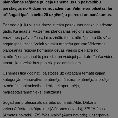
plānošanas reģions pulcēja uzņēmējus un pašvaldību
pārstāvjus no Vidzemes novadiem un Valmieras pilsētas, lai
arī šogad īpaši izceltu 26 uzņēmēju pieredzi un panākumus.
Par tradīciju kļuvušais dārza svētku pasākums notika jau devīto
gadu. Kā ierasts, Vidzemes plānošanas reģions apzināja
Vidzemes pašvaldības, lai uzzinātu tos uzņēmējus, ko tās vēlas
šogad īpaši izcelt. Vēlāk vairāku mēnešu garumā Vidzemes
plānošanas reģiona komanda devās viesos pie katra no
uzņēmējiem, izzinot to pieredzi, un veidojot par katru īpašu video
stāstu, kas vēlāk būs publiski pieejami visiem.
Uzņēmēji tika godināti, balstoties uz dažādām tematiskajām
kategorijām – inovatīvs uzņēmējs, tūrisma uzņēmējs, atbildīgs
uzņēmējs, saimniecība, debija, eksportspēja,
mājražotājs/amatnieks, entuziasts.
Šogad par profesionālo darbību sumināti: Aldis Drikāns,
veterinārārsta privātprakse (Alūksnes novads), Z/S “Atēnas”
(Amatas novads), Z/S “Vosukalni” (Apes novads), Lāzerparks