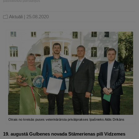
pašvaldību pārstāvjus
Aktuāli
| 25.08.2020
Otrais no kreisās puses veterinārārsta privātprakses īpašnieks Aldis Drikāns
19.
augustā Gulbenes novada Stāmerienas pilī Vidzemes