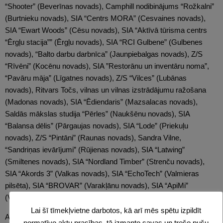
“Shooter” (Beverīnas novads), Camphill nodibinājums “Rožkalni”
(Burtnieku novads), SIA “Centrs MORA” (Cesvaines novads),
SIA “Ewart Woods” (Cēsu novads), SIA “Aktīvā tūrisma centrs
“Ērgļu stacija”” (Ērgļu novads), SIA “RCI Gulbene” (Gulbenes
novads), “Balto darbu darbnīca” (Jaunpiebalgas novads), Z/S
“Rīvēni” (Kocēnu novads), SIA ”Restorānu un inventāru noma”,
“Pavāru māja” (Līgatnes novads), Z/S “Vilces” (Lubānas
novads), Ritvars Točs, vilnas un vilnas izstrādājumu ražošana
(Madonas novads), SIA “Ēdiendaris” (Mazsalacas novads),
Saldās mākslas studija “Pērles” (Naukšēnu novads), SIA
“Balansa dēlis” (Pārgaujas novads), SIA “Lode” (Priekuļu
novads), Z/S “Pintāni” (Raunas novads), Sandra Vilne,
“Sandriņas ievārījumi” (Rūjienas novads), SIA “Latwing”
(Smiltenes novads), SIA “Nordland Timber” (Strenču novads),
SIA “Akords 3” (Valkas novads), SIA “EchoTech” (Valmieras
pilsēta), SIA “BROVAR” (Varakļānu novads), SIA “ApiMi”
(Vecpiebalgas novads).
Lai šī tīmekļvietne darbotos, kā arī mēs spētu izpildīt
Ar uzņēmumu aprakstiem iespējams iepazīties
informatīvajā
normatīvo aktu prasības, tā izmanto savas un trešo pušu