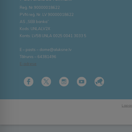
Reģ. Nr.90000018622
PVN reģ. Nr. LV 90000018622
AS „SEB banka”
Kods: UNLALV2X
Konts: LV58 UNLA 0025 0041 3033 5
E – pasts – dome@aluksne.lv
Tālrunis – 64381496
E-adrese
Lapas