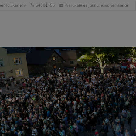
e@aluksne.lv
64381496
Pierakstīties jaunumu saņemšanai