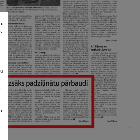
tu
s.
”
su
t
m