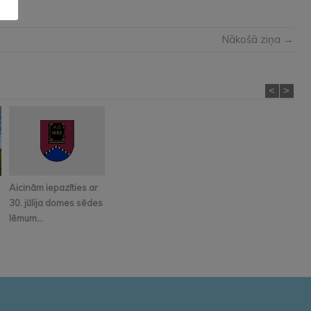
Nākošā ziņa →
<
>
Aicinām iepazīties ar
30. jūlija domes sēdes
lēmum...