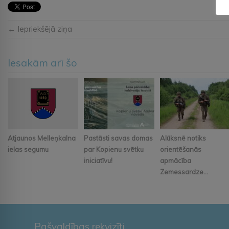
← Iepriekšējā ziņa
Iesakām arī šo
Atjaunos Melleņkalna
Pastāsti savas domas
Alūksnē notiks
ielas segumu
par Kopienu svētku
orientēšanās
iniciatīvu!
apmācība
Zemessardze...
Pašvaldības rekvizīti