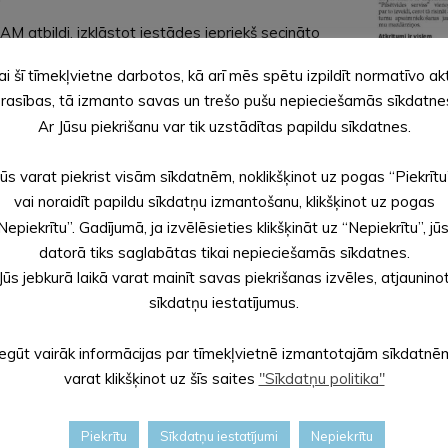
M atbildi, izklāstot iestādes iepriekš secināto
švaldību darbības tiesiskuma uzraudzību savas
ai šī tīmekļvietne darbotos, kā arī mēs spētu izpildīt normatīvo ak
ijas pamatotību.
rasības, tā izmanto savas un trešo pušu nepieciešamās sīkdatne
r konstatētajiem faktiem, kas VARAM ieskatā
Ar Jūsu piekrišanu var tik uzstādītas papildu sīkdatnes.
 pieļautiem interešu konflikta pārkāpumiem,”
Jūs varat piekrist visām sīkdatnēm, noklikšķinot uz pogas “Piekrītu
vai noraidīt papildu sīkdatņu izmantošanu, klikšķinot uz pogas
 paziņos nākamnedēļ.
Nepiekrītu”. Gadījumā, ja izvēlēsieties klikšķināt uz “Nepiekrītu”, jū
datorā tiks saglabātas tikai nepieciešamās sīkdatnes.
Jūs jebkurā laikā varat mainīt savas piekrišanas izvēles, atjaunino
sīkdatņu iestatījumus.
Iegūt vairāk informācijas par tīmekļvietnē izmantotajām sīkdatnē
varat klikšķinot uz šīs saites
"Sīkdatņu politika"
Piekrītu
Sīkdatņu iestatījumi
Nepiekrītu