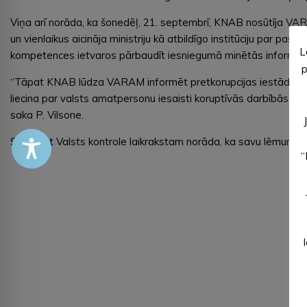
Viņa arī norāda, ka šonedēļ, 21. septembrī, KNAB nosūtīja VARA
un vienlaikus aicināja ministriju kā atbildīgo institūciju par pa
L
kompetences ietvaros pārbaudīt iesniegumā minētās informāc
p
“Tāpat KNAB lūdza VARAM informēt pretkorupcijas iestādi pa
liecina par valsts amatpersonu iesaisti koruptīvās darbībās vai
saka P. Vilsone.
Savukārt Valsts kontrole laikrakstam norāda, ka savu lēmumu
“