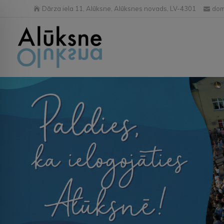
Dārza iela 11, Alūksne, Alūksnes novads, LV-4301
dom