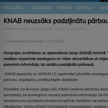
PAŠVALDĪBA
KALENDĀRS
TŪRISMS
KULTŪRA
SPO
KNAB neuzsāks padziļinātu pārbau
Alūksnes novads
>
KNAB neuzsāks padziļinātu pārbaudi
Noderīga informācija
| 25.09.2020
Korupcijas novēršanas un apkarošanas birojs (KNAB) informē “
nedēļas saņemtais iesniegums no Vides aizsardzības un reģion
pamatotu informāciju, lai uzsāktu padziļinātu pārbaudi.
“KNAB iepazinās ar VARAM 15. septembrī pārsūtīto iesniegu
personu, iespējams, pretlikumīgām darbībām.
Norādām, ka šovasar, jūnija vidū, KNAB saņēma identisku iesn
konstatēja, ka iesniegums nesatur pamatotu informāciju, lai K
amatpersonu iespējamu iesaisti koruptīvās darbībās vai pieļau
laikrakstam stāsta KNAB Stratēģiskās komunikācijas nodaļas p