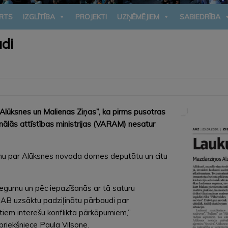
RTS
IZGLĪTĪBA
PROJEKTI
UZŅĒMĒJIEM
SABIEDRĪBA
di
Alūksnes un Malienas Ziņas”, ka pirms pusotras
ālās attīstības ministrijas (VARAM) nesatur
mu par Alūksnes novada domes deputātu un citu
iegumu un pēc iepazīšanās ar tā saturu
NAB uzsāktu padziļinātu pārbaudi par
tiem interešu konflikta pārkāpumiem,”
riekšniece Paula Vilsone.