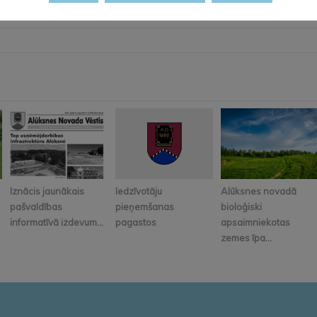
Iznācis jaunākais
Iedzīvotāju
Alūksnes novadā
pašvaldības
pieņemšanas
bioloģiski
informatīvā izdevum...
pagastos
apsaimniekotas
zemes īpa...