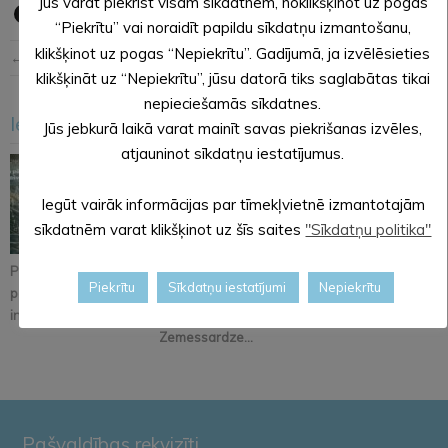
Jūs varat piekrist visām sīkdatnēm, noklikšķinot uz pogas
“Piekrītu” vai noraidīt papildu sīkdatņu izmantošanu,
klikšķinot uz pogas “Nepiekrītu”. Gadījumā, ja izvēlēsieties
← Iepriekšējā ziņa
Nākošā ziņa →
klikšķināt uz “Nepiekrītu”, jūsu datorā tiks saglabātas tikai
nepieciešamās sīkdatnes.
Iesakām arī šo
Jūs jebkurā laikā varat mainīt savas piekrišanas izvēles,
<
>
atjauninot sīkdatņu iestatījumus.
Iegūt vairāk informācijas par tīmekļvietnē izmantotajām
sīkdatnēm varat klikšķinot uz šīs saites
"Sīkdatņu politika"
Pastāsti savas domas
Alūksnē notiks
Iznācis jaunākais
Piekrītu
Sīkdatņu iestatījumi
Nepiekrītu
par Kopienu svētku
orientēšanās
pašvaldības
iniciatīvu!
apmācība
informatīvā izdevum...
Zemessardze...
Pašvaldības rekvizīti