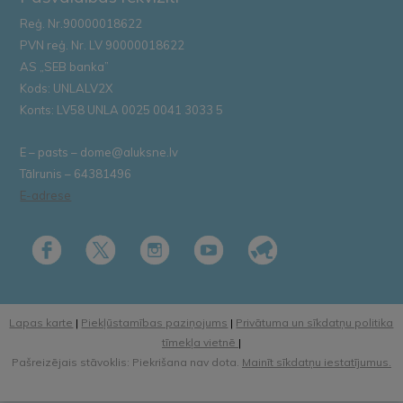
Reģ. Nr.90000018622
PVN reģ. Nr. LV 90000018622
AS „SEB banka”
Kods: UNLALV2X
Konts: LV58 UNLA 0025 0041 3033 5
E – pasts – dome@aluksne.lv
Tālrunis – 64381496
E-adrese
Lapas karte
|
Piekļūstamības paziņojums
|
Privātuma un sīkdatņu politika
tīmekļa vietnē
|
Pašreizējais stāvoklis: Piekrišana nav dota.
Mainīt sīkdatņu iestatījumus.