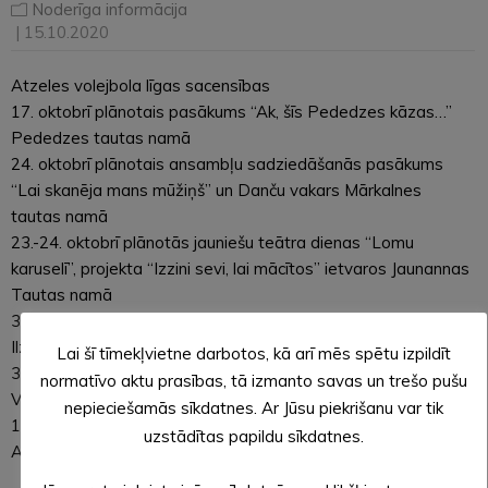
Noderīga informācija
| 15.10.2020
Atzeles volejbola līgas sacensības
17. oktobrī plānotais pasākums “Ak, šīs Pededzes kāzas…”
Pededzes tautas namā
24. oktobrī plānotais ansambļu sadziedāšanās pasākums
“Lai skanēja mans mūžiņš” un Danču vakars Mārkalnes
tautas namā
23.-24. oktobrī plānotās jauniešu teātra dienas “Lomu
karuselī”, projekta “Izzini sevi, lai mācītos” ietvaros Jaunannas
Tautas namā
31. oktobrī plānotais Igauņu ģimenes koncerts SKIIM “Dailes”
Ilzenes pagastā
Lai šī tīmekļvietne darbotos, kā arī mēs spētu izpildīt
31. oktobrī plānotais līnijdeju pasākums “Helovīnu ballīte”
normatīvo aktu prasības, tā izmanto savas un trešo pušu
Veclaicenes tautas namā
nepieciešamās sīkdatnes. Ar Jūsu piekrišanu var tik
15. novembrī plānotais deju uzvedums “Malienas mantojums”
uzstādītas papildu sīkdatnes.
Alūksnes Kultūras centrā.