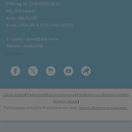
PVN reģ. Nr. LV 90000018622
AS „SEB banka”
Kods: UNLALV2X
Konts: LV58 UNLA 0025 0041 3033 5
E – pasts – dome@aluksne.lv
Tālrunis – 64381496
E-adrese
Lapas karte
|
Piekļūstamības paziņojums
|
Privātuma un sīkdatņu politika
tīmekļa vietnē
|
Pašreizējais stāvoklis: Piekrišana nav dota.
Mainīt sīkdatņu iestatījumus.