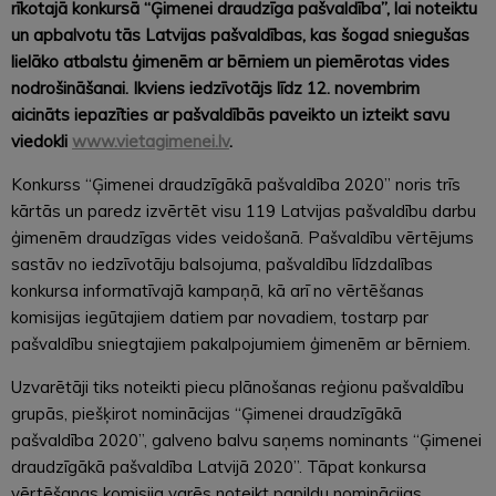
rīkotajā konkursā “Ģimenei draudzīga pašvaldība”,
lai noteiktu
un apbalvotu tās Latvijas pašvaldības, kas šogad sniegušas
lielāko atbalstu ģimenēm ar bērniem un piemērotas vides
nodrošināšanai. Ikviens iedzīvotājs līdz 12. novembrim
aicināts iepazīties ar pašvaldībās paveikto un izteikt savu
viedokli
www.vietagimenei.lv
.
Konkurss “Ģimenei draudzīgākā pašvaldība 2020” noris trīs
kārtās un paredz izvērtēt visu 119 Latvijas pašvaldību darbu
ģimenēm draudzīgas vides veidošanā. Pašvaldību vērtējums
sastāv no iedzīvotāju balsojuma, pašvaldību līdzdalības
konkursa informatīvajā kampaņā, kā arī no vērtēšanas
komisijas iegūtajiem datiem par novadiem, tostarp par
pašvaldību sniegtajiem pakalpojumiem ģimenēm ar bērniem.
Uzvarētāji tiks noteikti piecu plānošanas reģionu pašvaldību
grupās, piešķirot nominācijas “Ģimenei draudzīgākā
pašvaldība 2020”, galveno balvu saņems nominants “Ģimenei
draudzīgākā pašvaldība Latvijā 2020”. Tāpat konkursa
vērtēšanas komisija varēs noteikt papildu nominācijas.