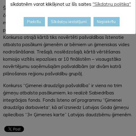
sīkdatnēm varat klikšķinot uz šīs saites
"Sīkdatņu politika"
Šobrīd noris konkursa pirmā kārta, kurā vērtējumu veido
četras daļas – administratīvo datu vērtējums, dzimstības un
Piekrītu
Sīkdatņu iestatījumi
Nepiekrītu
migrācijas saldo datu vērtējums, iedzīvotāju balsojums un
pašvaldību iesaiste konkursa informatīvajā kampaņā.
Konkursa otrajā kārtā tiks novērtēti pašvaldības īstenotie
atbalsta pasākumi ģimenēm ar bērniem un ģimeniskas vides
nodrošināšanai. Trešajā, noslēdzošajā, kārtā vērtēšanas
komisija vizītēs iepazīsies ar 10 finālistēm – visaugstāko
novērtējumu saņēmušajām pašvaldībām (ar divām katrā
plānošanas reģionu pašvaldību grupā).
Konkurss “Ģimenei draudzīga pašvaldība” ir viena no trim
ģimeņu atbalsta pasākumiem, ko realizē Sabiedrības
integrācijas fonds. Fonds īsteno arī programmu “Ģimenei
draudzīga darbavieta“, kā arī izsniedz Latvijas Goda ģimeņu
apliecības “3+ Ģimenes karte” Latvijas daudzbērnu ģimenēm.