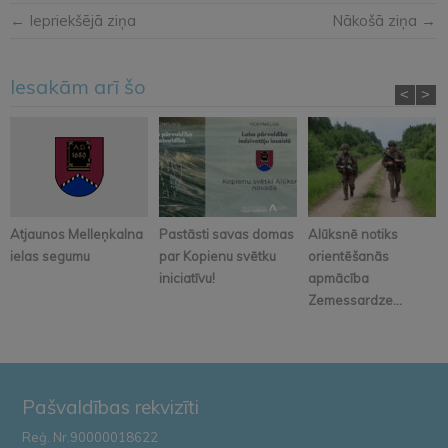
← Iepriekšējā ziņa
Nākošā ziņa →
Iesakām arī šo
<
>
Atjaunos Melleņkalna
Pastāsti savas domas
Alūksnē notiks
ielas segumu
par Kopienu svētku
orientēšanās
iniciatīvu!
apmācība
Zemessardze...
Pašvaldības rekvizīti
Reģ. Nr.90000018622