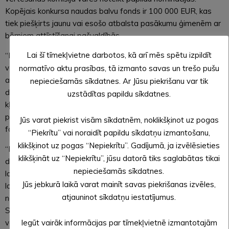
Kopējais konkursa naudas balvu fonds ir 100 000 EUR, kas
tiek piešķirts jaunu vai esošo atbalsta pasākumu ģimenēm ar
bērniem attīstīšanai pašvaldībās.
Lai šī tīmekļvietne darbotos, kā arī mēs spētu izpildīt
“Balsojums un iedzīvotāju individuālās atsauksmes ir lielisks
veids, kā novērtēt pašvaldību darbu un vienlaikus arī
normatīvo aktu prasības, tā izmanto savas un trešo pušu
aktualizēt problēmas, ko iedzīvotāji vēlētos atrisināt savās
nepieciešamās sīkdatnes. Ar Jūsu piekrišanu var tik
dzīvesvietās. Aicinām iesaistīties un palīdzēt pašvaldībām
uzstādītas papildu sīkdatnes.
kļūt vēl draudzīgākām un veidot ģimenēm ar bērniem
pievilcīgu vidi,“ rosina Zaiga Pūce, Sabiedrības integrācijas
Jūs varat piekrist visām sīkdatnēm, noklikšķinot uz pogas
fonda sekretariāta direktore.
“Piekrītu” vai noraidīt papildu sīkdatņu izmantošanu,
klikšķinot uz pogas “Nepiekrītu”. Gadījumā, ja izvēlēsieties
“Ikvienai mammai un tētim rūp, lai viņu bērni augtu ģimenei
klikšķināt uz “Nepiekrītu”, jūsu datorā tiks saglabātas tikai
draudzīgā vidē. Taču, lai vieta, kurā dzīvojam, kļūtu arvien
nepieciešamās sīkdatnes.
labāka, ir jādalās savos stāstos un pieredzē. Un arī jāslavē –
Jūs jebkurā laikā varat mainīt savas piekrišanas izvēles,
lai pašvaldības visā Latvijā var iedvesmoties un aizgūt idejas
atjauninot sīkdatņu iestatījumus.
no citiem labajiem piemēriem,” stāsta Inga Akmentiņa-
Smildziņa, vecāku organizācijas Mammamuntetiem.lv
vadītāja, konkursa vērtēšanas komisijas locekle.
Iegūt vairāk informācijas par tīmekļvietnē izmantotajām