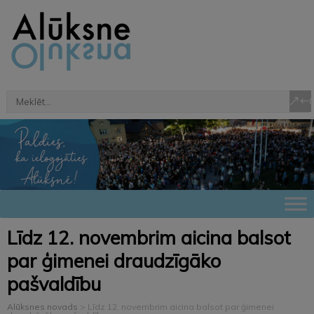
Līdz 12. novembrim aicina balsot
par ģimenei draudzīgāko
pašvaldību
Alūksnes novads
>
Līdz 12. novembrim aicina balsot par ģimenei