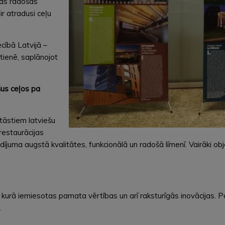
zas radošas
r atradusi ceļu
ecībā Latvijā –
ātienē, saplānojot
šus ceļos pa
stāstiem latviešu
restaurācijas
ldījuma augstā kvalitātes, funkcionālā un radošā līmenī. Vairāki obj
ba, kurā iemiesotas pamata vērtības un arī raksturīgās inovācijas.
.