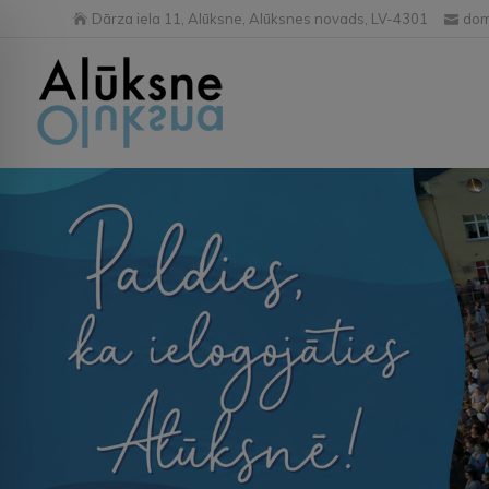
Dārza iela 11, Alūksne, Alūksnes novads, LV-4301
dom