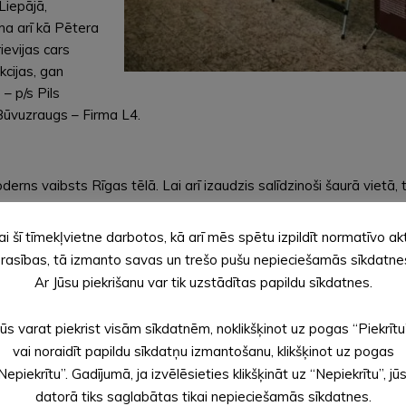
Liepājā,
ma arī kā Pētera
ievijas cars
cijas, gan
 – p/s Pils
Būvuzraugs – Firma L4.
oderns vaibsts Rīgas tēlā. Lai arī izaudzis salīdzinoši šaurā viet
s. Projekts Sarma&Norde. Būvnieks Aimasa. www.vecrigasskati.lv
ai šī tīmekļvietne darbotos, kā arī mēs spētu izpildīt normatīvo ak
rasības, tā izmanto savas un trešo pušu nepieciešamās sīkdatne
dētajā telpā, rodas
Ar Jūsu piekrišanu var tik uzstādītas papildu sīkdatnes.
māts un harmonisks ir
vuzņēmējs SIA Aimasa.
Jūs varat piekrist visām sīkdatnēm, noklikšķinot uz pogas “Piekrītu
vai noraidīt papildu sīkdatņu izmantošanu, klikšķinot uz pogas
Nepiekrītu”. Gadījumā, ja izvēlēsieties klikšķināt uz “Nepiekrītu”, jū
datorā tiks saglabātas tikai nepieciešamās sīkdatnes.