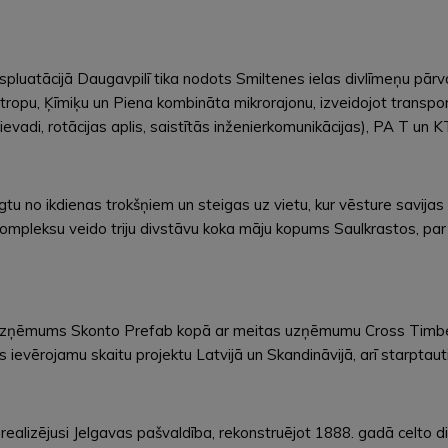
pluatācijā Daugavpilī tika nodots Smiltenes ielas divlīmeņu pārva
r Stropu, Ķīmiķu un Piena kombināta mikrorajonu, izveidojot trans
di, rotācijas aplis, saistītās inženierkomunikācijas), PA T un KT
ēgtu no ikdienas trokšņiem un steigas uz vietu, kur vēsture savijas
mpleksu veido triju divstāvu koka māju kopums Saulkrastos, par 
zņēmums Skonto Prefab kopā ar meitas uzņēmumu Cross Timber 
jis ievērojamu skaitu projektu Latvijā un Skandināvijā, arī starpta
ealizējusi Jelgavas pašvaldība, rekonstruējot 1888. gadā celto d