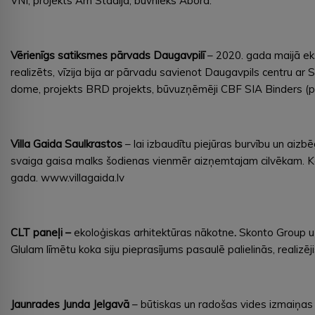
VNĪ, projekts Arh Stadija, būvnieks Abora.
Vērienīgs satiksmes pārvads Daugavpilī
– 2020. gada maijā eks
realizēts, vīzija bija ar pārvadu savienot Daugavpils centru a
dome, projekts BRD projekts, būvuzņēmēji CBF SIA Binders (pieva
Villa Gaida Saulkrastos
– lai izbaudītu piejūras burvību un aizb
svaiga gaisa malks šodienas vienmēr aizņemtajam cilvēkam. Ko
gada. www.villagaida.lv
CLT paneļi –
ekoloģiskas arhitektūras nākotne
.
Skonto Group u
Glulam līmētu koka siju pieprasījums pasaulē palielinās, realizē
Jaunrades Junda Jelgavā
– būtiskas un radošas vides izmaiņas r