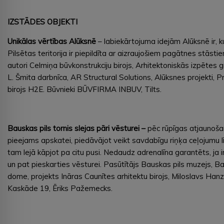
IZSTĀDES OBJEKTI
Unikālas vērtības Alūksnē
– labiekārtojuma idejām Alūksnē ir, ku
Pilsētas teritorija ir piepildīta ar aizraujošiem pagātnes stāsti
autori Celmiņa būvkonstrukciju birojs, Arhitektoniskās izpētes g
L. Šmita darbnīca, AR Structural Solutions, Alūksnes projekti, Pr
birojs H2E. Būvnieki BŪVFIRMA INBUV, Tilts.
Bauskas pils tornis slejas pāri vēsturei –
pēc rūpīgas atjaunoša
pieejams apskatei, piedāvājot veikt savdabīgu riņķa ceļojumu l
tam lejā kāpjot pa citu pusi. Nedaudz adrenalīna garantēts, ja i
un pat pieskarties vēsturei. Pasūtītājs Bauskas pils muzejs, 
dome, projekts Ināras Caunītes arhitektu birojs, Miloslavs Hanz
Kaskāde 19, Ēriks Pažemecks.