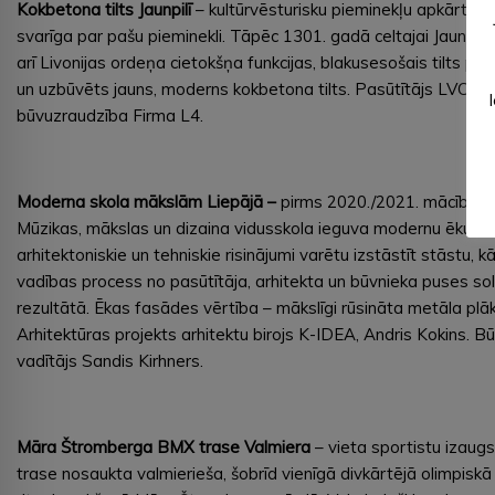
Kokbetona tilts Jaunpilī
– kultūrvēsturisku pieminekļu apkārtējā
svarīga par pašu pieminekli. Tāpēc 1301. gadā celtajai Jaunpils pil
arī Livonijas ordeņa cietokšņa funkcijas, blakusesošais tilts pā
un uzbūvēts jauns, moderns kokbetona tilts. Pasūtītājs LVC, būv
būvuzraudzība Firma L4.
Moderna skola mākslām Liepājā –
pirms 2020./2021. mācību 
Mūzikas, mākslas un dizaina vidusskola ieguva modernu ēku, k
arhitektoniskie un tehniskie risinājumi varētu izstāstīt stāstu, kā
vadības process no pasūtītāja, arhitekta un būvnieka puses soli
rezultātā. Ēkas fasādes vērtība – mākslīgi rūsināta metāla plā
Arhitektūras projekts arhitektu birojs K-IDEA, Andris Kokins. 
vadītājs Sandis Kirhners.
Māra Štromberga BMX trase Valmiera
– vieta sportistu izaug
trase nosaukta valmierieša, šobrīd vienīgā divkārtējā olimpis