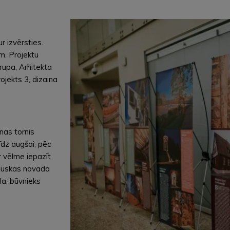
r izvērsties.
em. Projektu
rupa, Arhitekta
ojekts 3, dizaina
nas tornis
īdz augšai, pēc
r vēlme iepazīt
Bauskas novada
la, būvnieks