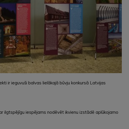
ekti ir ieguvuši balvas lielākajā būvju konkursā Latvijas
 Par ilgtspējīgu iespējams nodēvēt ikvienu izstādē aplūkojamo