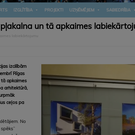
RTS
IZGLĪTĪBA
PROJEKTI
UZŅĒMĒJIEM
SABIEDRĪBA
mpļakalna un tā apkaimes labiekārto
kaimes labiekārtojumu
jas izcilībām
vembrī Rīgas
 tā apkaimes
a arhitektūrā,
 Turpmāk
šus ceļos pa
klētājiem. No
u spēks”