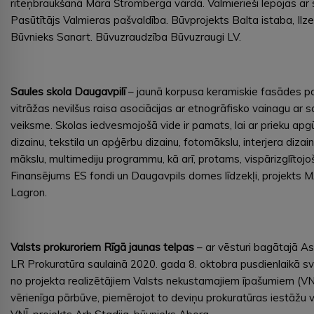
riteņbraukšanā Māra Štromberga vārdā. Valmierieši lepojas ar 
Pasūtītājs Valmieras pašvaldība. Būvprojekts Balta istaba, I
Būvnieks Sanart. Būvuzraudzība Būvuzraugi LV.
Saules skola Daugavpilī
– jaunā korpusa keramiskie fasādes pan
vitrāžas nevilšus raisa asociācijas ar etnogrāfisko vainagu ar sa
veiksme. Skolas iedvesmojošā vide ir pamats, lai ar prieku ap
dizainu, tekstila un apģērbu dizainu, fotomākslu, interjera dizain
mākslu, multimediju programmu, kā arī, protams, vispārizglītojošo
Finansējums ES fondi un Daugavpils domes līdzekļi, projekts M
Lagron.
Valsts prokuroriem Rīgā jaunas telpas
– ar vēsturi bagātajā A
LR Prokuratūra saulainā 2020. gada 8. oktobra pusdienlaikā s
no projekta realizētājiem Valsts nekustamajiem īpašumiem (V
vērienīga pārbūve, piemērojot to deviņu prokuratūras iestāžu 