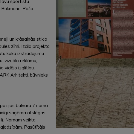
savu sportistu.
lze Rukmane-Poča.
eļi un krāsainās stikla
ules zīmi. Izcila projekta
gūtu koka izstrādājumu
u, vizuālo reklāmu,
 vidējo izglītību.
ARK Arhitekti, būvnieks
spazijas bulvāra 7 namā
vinīgi saņēma atslēgas
NI). Namam veikta
vajadzībām. Pasūtītājs