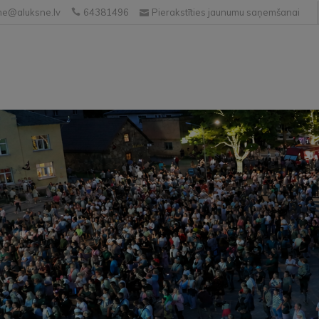
e@aluksne.lv
64381496
Pierakstīties jaunumu saņemšanai