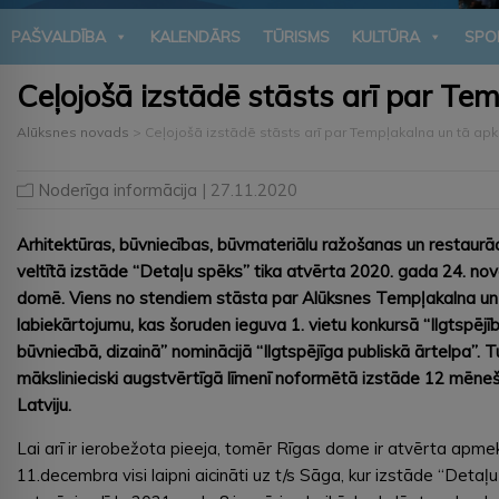
PAŠVALDĪBA
KALENDĀRS
TŪRISMS
KULTŪRA
SPO
Ceļojošā izstādē stāsts arī par Te
Alūksnes novads
>
Ceļojošā izstādē stāsts arī par Tempļakalna un tā ap
Noderīga informācija
| 27.11.2020
Arhitektūras, būvniecības, būvmateriālu ražošanas un restaurāci
veltītā izstāde “Detaļu spēks” tika atvērta 2020. gada 24. no
domē. Viens no stendiem stāsta par Alūksnes Tempļakalna un
labiekārtojumu, kas šoruden ieguva 1. vietu konkursā “Ilgtspējīb
būvniecībā, dizainā” nominācijā “Ilgtspējīga publiskā ārtelpa”.
mākslinieciski augstvērtīgā līmenī noformētā izstāde 12 mēne
Latviju.
Lai arī ir ierobežota pieeja, tomēr Rīgas dome ir atvērta apme
11.decembra visi laipni aicināti uz t/s Sāga, kur izstāde “Detaļ