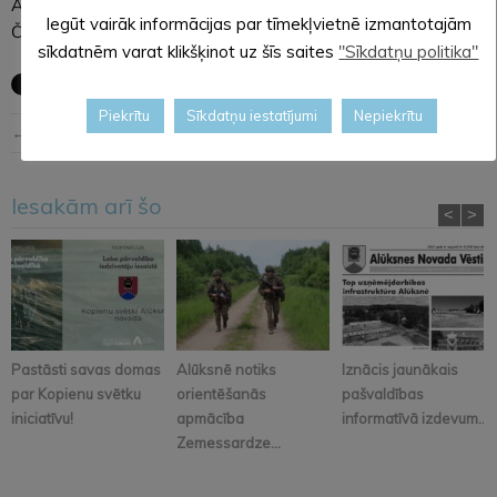
Alūksnes novada pašvaldības izpilddirektore Janīna
Iegūt vairāk informācijas par tīmekļvietnē izmantotajām
Čugunova.
sīkdatnēm varat klikšķinot uz šīs saites
"Sīkdatņu politika"
Piekrītu
Sīkdatņu iestatījumi
Nepiekrītu
← Iepriekšējā ziņa
Nākošā ziņa →
Iesakām arī šo
<
>
Pastāsti savas domas
Alūksnē notiks
Iznācis jaunākais
par Kopienu svētku
orientēšanās
pašvaldības
iniciatīvu!
apmācība
informatīvā izdevum...
Zemessardze...