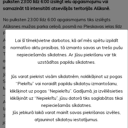
pulksten 23:00 līdz 6:00 izslēgt ielu apgaismojumu vai
samazināt tā intensitāti atsevišķās teritorijās Alūksnē.
No pulksten 23:00 līdz 6:00 apgaismojums tiks izslēgts
Alūksnes muižas parka celiņā, posmā no Pleskavas ielas līdz
Pilssalas ielai, Pilssalas ielā, kā arī Pilssalas teritorijā.
Apgaismoti netiks arī abi tilti. Tāpat šajā laika posmā netiks
Lai šī tīmekļvietne darbotos, kā arī mēs spētu izpildīt
apgaismota Peldu ielas gājēju taka gar ezera krastu līdz
normatīvo aktu prasības, tā izmanto savas un trešo pušu
Tempļakalna ielai, Tempļakalna iela, sākot no gājēju tilta līdz
nepieciešamās sīkdatnes. Ar Jūsu piekrišanu var tik
atpūtas vietai “Līkais bērzs”, un blakus esošā teritorija, kas
uzstādītas papildu sīkdatnes.
ietver Lielos kapus un Rotondu. Apgaismojumu izslēgs arī
Jāņkalna ielas 52 stāvlaukumā.
Jūs varat piekrist visām sīkdatnēm, noklikšķinot uz pogas
Savukārt ielas apgaismojuma intensitāti samazinās Alsviķu,
“Piekrītu” vai noraidīt papildu sīkdatņu izmantošanu,
Merķeļa, Pleskavas un Rūpniecības ielās.
klikšķinot uz pogas “Nepiekrītu”. Gadījumā, ja izvēlēsieties
– Izmaiņas plānots ieviest pamazām, sākot ar 1. decembri.
klikšķināt uz “Nepiekrītu”, jūsu datorā tiks saglabātas tikai
Apgaismojums tiks izslēgts zonās, kur nav dzīvojamo māju.
nepieciešamās sīkdatnes.
Izņēmums būs Ziemassvētkos un Vecgadā – 24., 25., 26. un
Jūs jebkurā laikā varat mainīt savas piekrišanas izvēles,
31. decembrī, kad tas darbosies. Pašvaldība centīsies ar šo
atjauninot sīkdatņu iestatījumus.
jauno režīmu nepadarīt iedzīvotāju ikdienu neērtāku -, uzsver