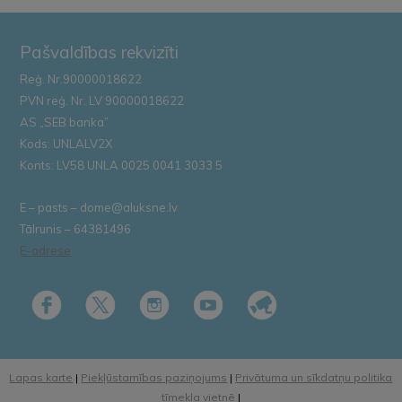
Pašvaldības rekvizīti
Reģ. Nr.90000018622
PVN reģ. Nr. LV 90000018622
AS „SEB banka”
Kods: UNLALV2X
Konts: LV58 UNLA 0025 0041 3033 5
E – pasts – dome@aluksne.lv
Tālrunis – 64381496
E-adrese
Lapas karte
|
Piekļūstamības paziņojums
|
Privātuma un sīkdatņu politika
tīmekļa vietnē
|