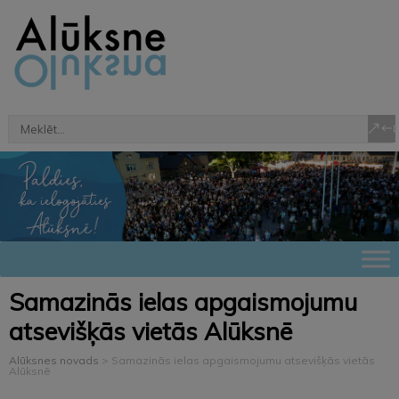
Samazinās ielas apgaismojumu
atsevišķās vietās Alūksnē
Alūksnes novads
>
Samazinās ielas apgaismojumu atsevišķās vietās
Alūksnē