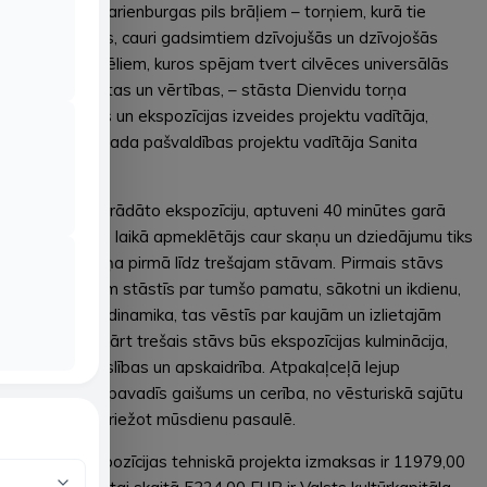
stāstu par Marienburgas pils brāļiem – torņiem, kurā tie
pārtop reālās, cauri gadsimtiem dzīvojušās un dzīvojošās
būtnēs, par tēliem, kuros spējam tvert cilvēces universālās
kaislības, izjūtas un vērtības, – stāsta Dienvidu torņa
atjaunošanas un ekspozīcijas izveides projektu vadītāja,
Alūksnes novada pašvaldības projektu vadītāja Sanita
Adlere.
Īstenojot izstrādāto ekspozīciju, aptuveni 40 minūtes garā
apmeklējuma laikā apmeklētājs caur skaņu un dziedājumu tiks
virzīts no torņa pirmā līdz trešajam stāvam. Pirmais stāvs
apmeklētājam stāstīs par tumšo pamatu, sākotni un ikdienu,
otrajā valdīs dinamika, tas vēstīs par kaujām un izlietajām
asinīm, savukārt trešais stāvs būs ekspozīcijas kulminācija,
kur valdīs kaislības un apskaidrība. Atpakaļceļā lejup
apmeklētāju pavadīs gaišums un cerība, no vēsturiskā sajūtu
ceļojuma atgriežot mūsdienu pasaulē.
Kopējās ekspozīcijas tehniskā projekta izmaksas ir 11979,00