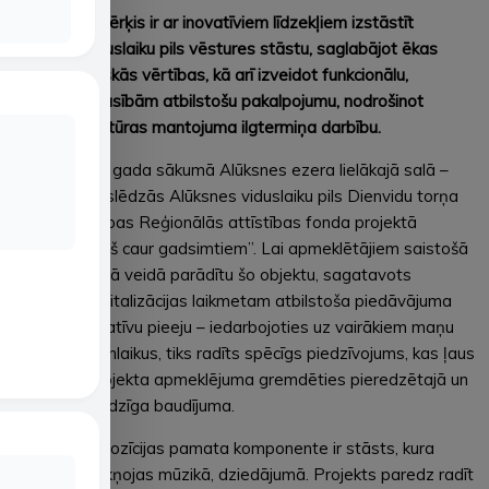
Šī projekta mērķis ir ar inovatīviem līdzekļiem izstāstīt
Alūksnes viduslaiku pils vēstures stāstu, saglabājot ēkas
kultūrvēsturiskās vērtības, kā arī izveidot funkcionālu,
mūsdienu prasībām atbilstošu pakalpojumu, nodrošinot
atjaunotā kultūras mantojuma ilgtermiņa darbību.
Kā zināms, šī gada sākumā Alūksnes ezera lielākajā salā –
Pilssalā – noslēdzās Alūksnes viduslaiku pils Dienvidu torņa
pārbūve Eiropas Reģionālās attīstības fonda projektā
“Gaismas ceļš caur gadsimtiem”. Lai apmeklētājiem saistošā
un interesantā veidā parādītu šo objektu, sagatavots
mūsdienu digitalizācijas laikmetam atbilstoša piedāvājuma
plāns ar inovatīvu pieeju – iedarbojoties uz vairākiem maņu
orgāniem vienlaikus, tiks radīts spēcīgs piedzīvojums, kas ļaus
vēl ilgi pēc objekta apmeklējuma gremdēties pieredzētajā un
ilgoties pēc līdzīga baudījuma.
– Torņa ekspozīcijas pamata komponente ir stāsts, kura
iedarbība sakņojas mūzikā, dziedājumā. Projekts paredz radīt