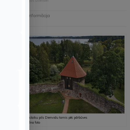
torņa ekspozīcijas izveidei
Noderīga informācija
| 08.12.2020
Alūksnes viduslaiku pils Dienvidu tornis pēc pārbūves
Riharda Rožkalna foto