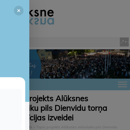
Tapis projekts Alūksnes
viduslaiku pils Dienvidu torņa
ekspozīcijas izveidei
Alūksnes novads
>
Tapis projekts Alūksnes viduslaiku pils Dienvidu