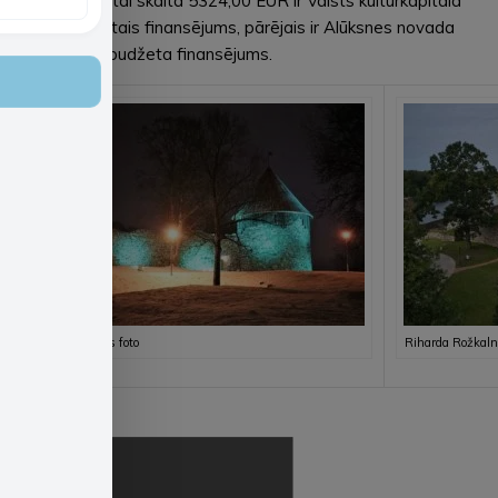
EUR ar PVN, tai skaitā 5324,00 EUR ir Valsts kultūrkapitāla
fonda piešķirtais finansējums, pārējais ir Alūksnes novada
pašvaldības budžeta finansējums.
Evitas Aplokas foto
Riharda Rožkaln