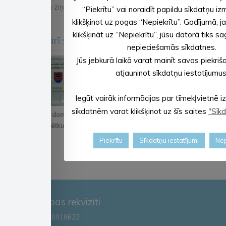
← Iepriekšējā ziņa
Nākošā ziņa →
“Piekrītu” vai noraidīt papildu sīkdatņu i
klikšķinot uz pogas “Nepiekrītu”. Gadījumā, ja
klikšķināt uz “Nepiekrītu”, jūsu datorā tiks sa
Iesakām arī šo
<
>
nepieciešamās sīkdatnes.
Jūs jebkurā laikā varat mainīt savas piekriš
atjauninot sīkdatņu iestatījumus
Iegūt vairāk informācijas par tīmekļvietnē
sīkdatnēm varat klikšķinot uz šīs saites
"Sīkd
Pastāsti savas domas
Alūksnē notiks
Iznācis jaunākais
par Kopienu svētku
orientēšanās
pašvaldības
iniciatīvu!
apmācība
informatīvā izdevum...
Piekrītu
Sīkdatņu iestatījumi
Nep
Zemessardze...
Pašvaldības rekvizīti
Reģ. Nr.90000018622