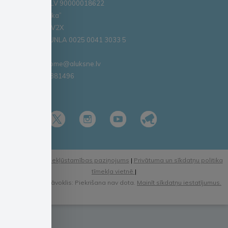
PVN reģ. Nr. LV 90000018622
AS „SEB banka”
Kods: UNLALV2X
Konts: LV58 UNLA 0025 0041 3033 5
E – pasts – dome@aluksne.lv
Tālrunis – 64381496
E-adrese
Lapas karte
|
Piekļūstamības paziņojums
|
Privātuma un sīkdatņu politika
tīmekļa vietnē
|
Pašreizējais stāvoklis: Piekrišana nav dota.
Mainīt sīkdatņu iestatījumus.