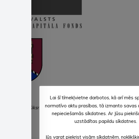
Lai šī tīmekļvietne darbotos, kā arī mēs sp
Sagatavoja: Evita APLOKA,
normatīvo aktu prasības, tā izmanto savas 
Alūksnes novada pašvaldības sabiedrisko attiecību
nepieciešamās sīkdatnes. Ar Jūsu piekriša
speciāliste
uzstādītas papildu sīkdatnes.
Jūs varat piekrist visām sīkdatnēm, noklikšķ