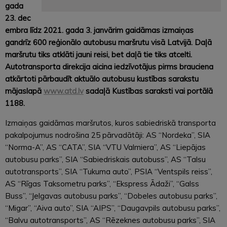
gada
23. dec
embra līdz 2021. gada 3. janvārim gaidāmas izmaiņas
gandrīz 600 reģionālo autobusu maršrutu visā Latvijā. Daļā
maršrutu tiks atklāti jauni reisi, bet daļā tie tiks atcelti.
Autotransporta direkcija aicina iedzīvotājus pirms brauciena
atkārtoti pārbaudīt aktuālo autobusu kustības sarakstu
mājaslapā
www.atd.lv
sadaļā Kustības saraksti vai portālā
1188.
Izmaiņas gaidāmas maršrutos, kuros sabiedriskā transporta
pakalpojumus nodrošina 25 pārvadātāji: AS “Nordeka”, SIA
“Norma-A”, AS “CATA”, SIA “VTU Valmiera”, AS “Liepājas
autobusu parks”, SIA “Sabiedriskais autobuss”, AS “Talsu
autotransports”, SIA “Tukuma auto”, PSIA “Ventspils reiss”,
AS “Rīgas Taksometru parks”, “Ekspress Ādaži”, “Galss
Buss”, “Jelgavas autobusu parks”, “Dobeles autobusu parks”,
“Migar”, “Aiva auto”, SIA “AIPS”, “Daugavpils autobusu parks”,
“Balvu autotransports”, AS “Rēzeknes autobusu parks”, SIA