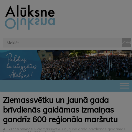
Ziemassvētku un Jaunā gada
brīvdienās gaidāmas izmaiņas
gandrīz 600 reģionālo maršrutu
Alūksnes novads
>
Ziemassvētku un Jaunā gada brīvdienās gaidāmas