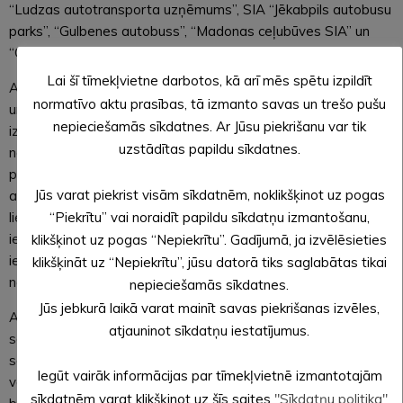
“Ludzas autotransporta uzņēmums”, SIA “Jēkabpils autobusu
parks”, “Gulbenes autobuss”, “Madonas ceļubūves SIA” un
“Ceļavējš”.
Lai šī tīmekļvietne darbotos, kā arī mēs spētu izpildīt
Autotransporta direkcija aicina svētku laikā būt piesardzīgiem
normatīvo aktu prasības, tā izmanto savas un trešo pušu
un ievērot valstī noteiktos ierobežojumus vīrusa Covid-19
nepieciešamās sīkdatnes. Ar Jūsu piekrišanu var tik
izplatības ierobežošanai, kā arī izvērtēt sava brauciena
uzstādītas papildu sīkdatnes.
nepieciešamību un, ja iespējams, izmantot citas
pārvietošanās alternatīvas. Sabiedriskajā transportā,
Jūs varat piekrist visām sīkdatnēm, noklikšķinot uz pogas
autoostās un dzelzceļa stacijās mutes un deguna aizsega
lietošana ir obligāta. Tāpat pasažieri tiek aicināti maksimāli
“Piekrītu” vai noraidīt papildu sīkdatņu izmantošanu,
ieturēt distanci vienam no otra, sēdvietas ieņemt pamīšus un
klikšķinot uz pogas “Nepiekrītu”. Gadījumā, ja izvēlēsieties
iegādāties biļeti internetā, autoostā vai autobusā,
klikšķināt uz “Nepiekrītu”, jūsu datorā tiks saglabātas tikai
neizmantojot skaidras naudas norēķinus.
nepieciešamās sīkdatnes.
Jūs jebkurā laikā varat mainīt savas piekrišanas izvēles,
Autotransporta direkcija aicina iedzīvotājus izmantot
atjauninot sīkdatņu iestatījumus.
sabiedriskā transporta pakalpojumus un paņemt biļeti par
savu braucienu, atgādinot, ka statistiku par reisa pieprasījumu
Iegūt vairāk informācijas par tīmekļvietnē izmantotajām
veido pasažieriem izsniegtais biļešu skaits. Par konstatētiem
sīkdatnēm varat klikšķinot uz šīs saites
"Sīkdatņu politika"