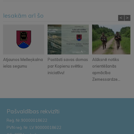
Iesakām arī šo
<
>
Atjaunos Melleņkalna
Pastāsti savas domas
Alūksnē notiks
ielas segumu
par Kopienu svētku
orientēšanās
iniciatīvu!
apmācība
Zemessardze...
Pašvaldības rekvizīti
Reģ. Nr.90000018622
PVN reģ. Nr. LV 90000018622