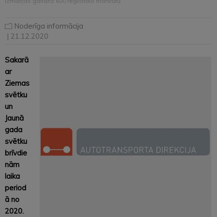
izmaiņas gandrīz 600 reģionālo maršrutu
Noderīga informācija
| 21.12.2020
Sakarā
ar
Ziemas
svētku
un
Jaunā
gada
svētku
brīvdie
nām
laika
period
ā no
2020.