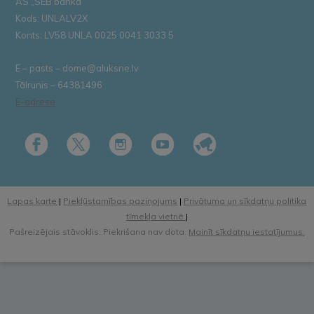
AS „SEB banka”
Kods: UNLALV2X
Konts: LV58 UNLA 0025 0041 3033 5
E – pasts – dome@aluksne.lv
Tālrunis – 64381496
E-adrese
Lapas karte
|
Piekļūstamības paziņojums
|
Privātuma un sīkdatņu politika
tīmekļa vietnē
|
Pašreizējais stāvoklis: Piekrišana nav dota.
Mainīt sīkdatņu iestatījumus.