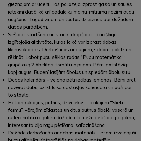
gleznojām ar ūdeni. Tas palīdzēja izprast gaisa un saules
ietekmi dabā, kā arī gadalaiku maiņu, mitruma nozīmi augu
augšanā. Tagad zinām arī tautas dziesmas par dažādām
dabas parādībām.
Sēšana, stādīšana un stādiņu kopšana – brīnišķīga,
izglītojoša aktivitāte, kuras laikā var izprast dabas
likumsakarības. Darbošanās ar augiem, sēklām, palīdz arī
rēķināt. Lobot pupu sēklas rodas “Pupu matemātika”;
grupā aug 2 ābelītes, tomāti un pupas. Bērni patstāvīgi
kopj augus. Rudenī lasījām ābolus un spiedām ābolu sulu.
Dabas kalendārs – veicina pētniecības iemaņas. Bērni prot
novērot dabu, uzlikt laika apstākļus kalendārā un paši par
to stāsta.
Pētām kukaiņus, putnus, dzīvniekus – ierīkojām “Slieku
fermu”, vērojām zīdastes un citus putnus ābelē; vasarā un
rudenī notika regulāra dažādu gliemežu pētīšana pagalmā;
interesanta bija ragu pētīšana, salīdzināšana.
Dažāda darbošanās ar dabas materiālu – esam izveidojuši
burtu alfabētu fotogrāfijās no dabas materiāla.