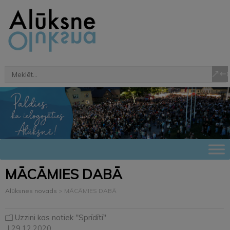
MĀCĀMIES DABĀ
Alūksnes novads
>
MĀCĀMIES DABĀ
Uzzini kas notiek "Sprīdītī"
| 29.12.2020