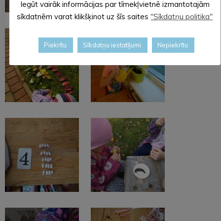
Iegūt vairāk informācijas par tīmekļvietnē izmantotajām
sīkdatnēm varat klikšķinot uz šīs saites
"Sīkdatņu politika"
Piekrītu
Sīkdatņu iestatījumi
Nepiekrītu