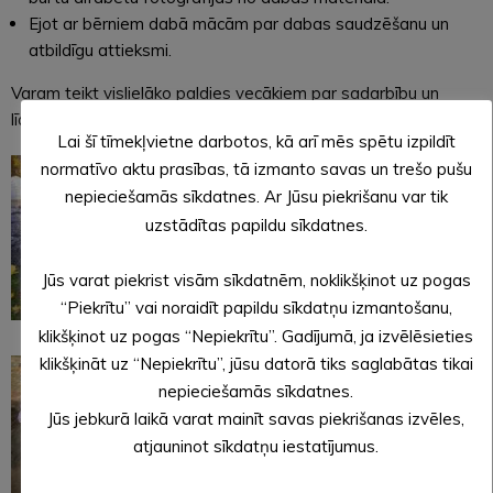
Ejot ar bērniem dabā mācām par dabas saudzēšanu un
atbildīgu attieksmi.
Varam teikt vislielāko paldies vecākiem par sadarbību un
līdzdalību dažādu DABAS projektu realizēšanā!
Lai šī tīmekļvietne darbotos, kā arī mēs spētu izpildīt
normatīvo aktu prasības, tā izmanto savas un trešo pušu
nepieciešamās sīkdatnes. Ar Jūsu piekrišanu var tik
uzstādītas papildu sīkdatnes.
Jūs varat piekrist visām sīkdatnēm, noklikšķinot uz pogas
“Piekrītu” vai noraidīt papildu sīkdatņu izmantošanu,
klikšķinot uz pogas “Nepiekrītu”. Gadījumā, ja izvēlēsieties
klikšķināt uz “Nepiekrītu”, jūsu datorā tiks saglabātas tikai
nepieciešamās sīkdatnes.
Jūs jebkurā laikā varat mainīt savas piekrišanas izvēles,
atjauninot sīkdatņu iestatījumus.