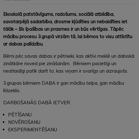
Ekoskolā patstāvīgums, radošums, sociālā atbildība,
savstarpējā sadarbība, drosme kļūdīties un nebaidīties iet
tālāk – šīs īpašības un prasmes ir un būs vērtīgas. Tāpēc
mācību procesu 3.grupā virzām tā, lai bērnos to visu attīstītu
ar dabas palīdzību.
Bērni pēc savas dabas ir pētnieki, kas aktīvi meklē un dabiskā
zinātkāre noved pie zināšanām. Bērniem pacietīgi un
neatlaidīgi patīk darīt to, kas viņam ir svarīgs un aizraujošs.
3.grupas bērniem DABA ir gan mācību telpa, gan mācību
līdzeklis.
DARBOŠANĀS DABĀ IETVER:
PĒTĪŠANU
NOVĒROŠANU
EKSPERIMENTĒŠANU