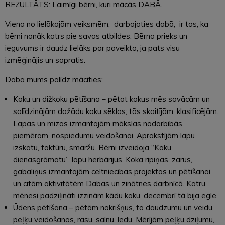
REZULTĀTS: Laimīgi bērni, kuri mācās DABĀ.
Viena no lielākajām veiksmēm, darbojoties dabā, ir tas, ka
bērni nonāk katrs pie savas atbildes. Bērna prieks un
ieguvums ir daudz lielāks par paveikto, ja pats visu
izmēģinājis un sapratis.
Daba mums palīdz mācīties:
Koku un dižkoku pētīšana – pētot kokus mēs savācām un
salīdzinājām dažādu koku sēklas; tās skaitījām, klasificējām.
Lapas un mizas izmantojām mākslas nodarbībās,
piemēram, nospiedumu veidošanai. Aprakstījām lapu
izskatu, faktūru, smaržu. Bērni izveidoja “Koku
dienasgrāmatu”, lapu herbārijus. Koka ripiņas, zarus,
gabaliņus izmantojām celtniecības projektos un pētīšanai
un citām aktivitātēm Dabas un zinātnes darbnīcā. Katru
mēnesi padziļināti izzinām kādu koku, decembrī tā bija egle.
Ūdens pētīšana – pētām nokrišņus, to daudzumu un veidu,
peļķu veidošanos, rasu, salnu, ledu. Mērījām peļķu dziļumu,