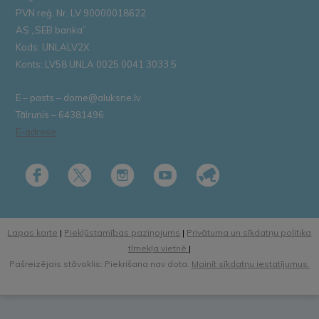
PVN reģ. Nr. LV 90000018622
AS „SEB banka”
Kods: UNLALV2X
Konts: LV58 UNLA 0025 0041 3033 5
E – pasts – dome@aluksne.lv
Tālrunis – 64381496
E-adrese
Lapas karte
|
Piekļūstamības paziņojums
|
Privātuma un sīkdatņu politika
tīmekļa vietnē
|
Pašreizējais stāvoklis: Piekrišana nav dota.
Mainīt sīkdatņu iestatījumus.