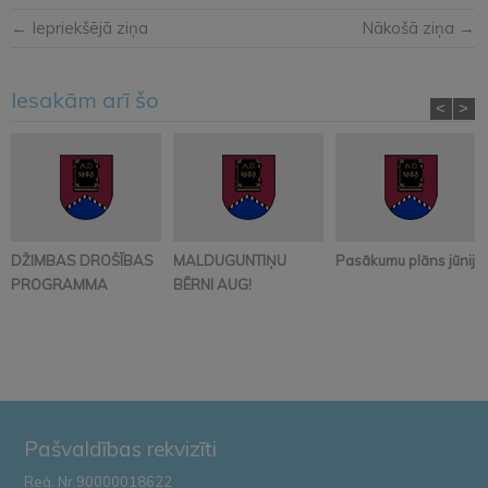
← Iepriekšējā ziņa
Nākošā ziņa →
Iesakām arī šo
<
>
DŽIMBAS DROŠĪBAS
MALDUGUNTIŅU
Pasākumu plāns jūnijā
PROGRAMMA
BĒRNI AUG!
Pašvaldības rekvizīti
Reģ. Nr.90000018622