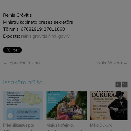
Reinis Grāvītis
Ministru kabineta preses sekretārs
Tālrunis: 67082919; 27011868
E-pasts:
reinis.gravitis@mk.gov.lv
← Iepriekšējā ziņa
Nākošā ziņa →
Iesakām arī šo
<
>
Priekšlikumus par
Mājas kafejnīcu
Mika Dukura