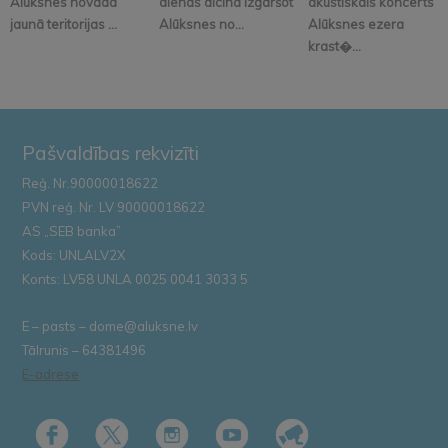
Alūksnes novada
dienās aicina izgaršot
akustiskais koncerts
jaunā teritorijas ...
Alūksnes no...
Alūksnes ezera
krast�...
Pašvaldības rekvizīti
Reģ. Nr.90000018622
PVN reģ. Nr. LV 90000018622
AS „SEB banka”
Kods: UNLALV2X
Konts: LV58 UNLA 0025 0041 3033 5
E – pasts – dome@aluksne.lv
Tālrunis – 64381496
E-adrese