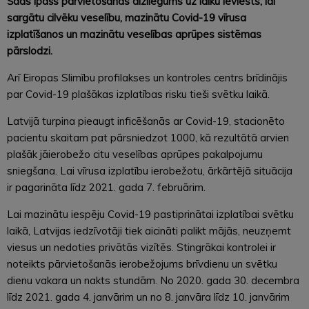
Šāds īpašs pārvietošanās aizliegums uz laiku ieviests, lai
sargātu cilvēku veselību, mazinātu Covid-19 vīrusa
izplatīšanos un mazinātu veselības aprūpes sistēmas
pārslodzi.
Arī Eiropas Slimību profilakses un kontroles centrs brīdinājis
par Covid-19 plašākas izplatības risku tieši svētku laikā.
Latvijā turpina pieaugt inficēšanās ar Covid-19, stacionēto
pacientu skaitam pat pārsniedzot 1000, kā rezultātā arvien
plašāk jāierobežo citu veselības aprūpes pakalpojumu
sniegšana. Lai vīrusa izplatību ierobežotu, ārkārtējā situācija
ir pagarināta līdz 2021. gada 7. februārim.
Lai mazinātu iespēju Covid-19 pastiprinātai izplatībai svētku
laikā, Latvijas iedzīvotāji tiek aicināti palikt mājās, neuzņemt
viesus un nedoties privātās vizītēs. Stingrākai kontrolei ir
noteikts pārvietošanās ierobežojums brīvdienu un svētku
dienu vakara un nakts stundām. No 2020. gada 30. decembra
līdz 2021. gada 4. janvārim un no 8. janvāra līdz 10. janvārim