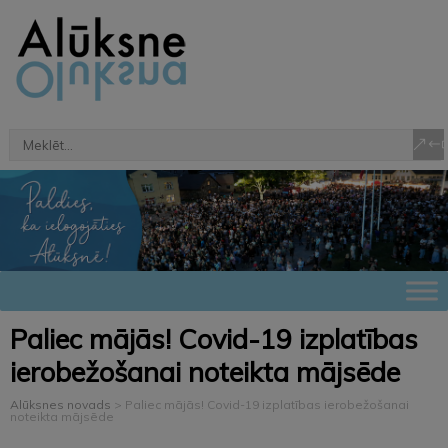
Paliec mājās! Covid-19 izplatības
ierobežošanai noteikta mājsēde
Alūksnes novads
>
Paliec mājās! Covid-19 izplatības ierobežošanai
noteikta mājsēde