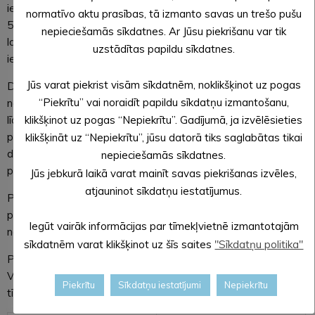
ierobežots, taču minētajos datumos no plkst. 22.00 līdz plkst.
normatīvo aktu prasības, tā izmanto savas un trešo pušu
5.00 taksometru pakalpojumus vienatnē drīkst izmanto tikai,
nepieciešamās sīkdatnes. Ar Jūsu piekrišanu var tik
lai dotos uz darbu, ārstniecības iestādi, veterinārmedicīnas
uzstādītas papildu sīkdatnes.
iestādi un atgrieztos mājās.
Jūs varat piekrist visām sīkdatnēm, noklikšķinot uz pogas
Dzīvesvietas atstāšana mājsēdes laikā pieļaujama tikai īpaši
“Piekrītu” vai noraidīt papildu sīkdatņu izmantošanu,
neatliekamos gadījumos. Atstājot dzīvesvietu vai darbavietu,
klikšķinot uz pogas “Nepiekrītu”. Gadījumā, ja izvēlēsieties
līdzi jābūt brīvā formā uzrakstītam vai izdrukātam
pašapliecinājumam, kurā norāda personas datus,
klikšķināt uz “Nepiekrītu”, jūsu datorā tiks saglabātas tikai
dzīvesvietas adresi, pārvietošanās iemeslu, laiku un
nepieciešamās sīkdatnes.
pārvietošanās galamērķi.
Jūs jebkurā laikā varat mainīt savas piekrišanas izvēles,
atjauninot sīkdatņu iestatījumus.
Pārvietošanās aizlieguma ievērošanas kontroli veiks Valsts
policija. Par mājsēdes noteikumu vai citu ārkārtējās situācijas
Iegūt vairāk informācijas par tīmekļvietnē izmantotajām
noteikumu pārkāpšanu paredzēts arī sods.
sīkdatnēm varat klikšķinot uz šīs saites
"Sīkdatņu politika"
Par apliecinājuma aizpildīšanu plašāka informācija pieejama
Valsts policijas tīmekļvietnē
www.vp.gov.lv
un vienotajā
Piekrītu
Sīkdatņu iestatījumi
Nepiekrītu
tīmekļvietnē
www.covid19.gov.lv
.