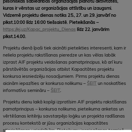
pilsoniskās sabiedrības organizācijas plānotu aktivitātes,
kuras ir vērstas uz organizācijas attīstību un izaugsmi.
Vidzemē projektu dienas notiks 25., 27. un 29. janvārī no
plkst.10:00 līdz 16:00 tiešsaistē. Pieteikšanās –
https://ej.uz/Kapac_projektu_Dienas
līdz 22. janvārim
plkst.14.00.
Projektu dienā īpaši tiek aicināti pieteikties interesenti, kam ir
neliela projektu rakstīšanas pieredze un kas vēlas labāk
izprast AIF projektu veidošanas pamatprincipus, kā arī kuru
pārstāvētās organizācijas atbilst Kapacitātes projektu
konkursa iesniedzēju nosacījumiem. Pirms projektu dienas
aicinām iepazīties ar konkursa nolikumu –
ŠEIT
un noskatīties
informatīvo semināru –
ŠEIT
.
Projektu dienu laikā kopīgi izpratīsim AIF projektu rakstīšanas
pamatprincipus – konkursa nolikuma, pieteikuma anketas un
vērtēšanas kritēriju savstarpējo loģiku un projekta radīšanas
procesu kontekstā ar jūsu organizācijas kapacitātes
stiprināšanas vajadzībām. Pieteikumu iesniegšanas termiņš –