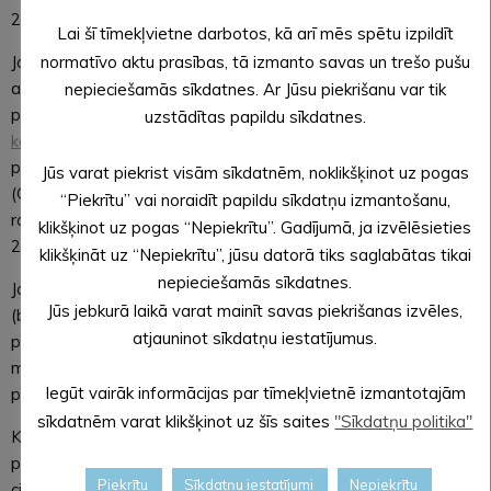
2021. gada 15. februāris plkst.14.00.
Lai šī tīmekļvietne darbotos, kā arī mēs spētu izpildīt
normatīvo aktu prasības, tā izmanto savas un trešo pušu
Ja vēlaties saņemt konsultāciju par sava projekta ideju,
aicinām
pieteikties individuālai konsultācijai
par konkursu un
nepieciešamās sīkdatnes. Ar Jūsu piekrišanu var tik
projektu sagatavošanu visā Latvijā pie
AIF reģionālajiem
uzstādītas papildu sīkdatnes.
koordinatoriem – konsultantiem
.
Vidzemes informācijas
punkts atrodas Valmieras novada fonda telpās, Valmierā
Jūs varat piekrist visām sīkdatnēm, noklikšķinot uz pogas
(Garā iela 10). Konsultācijām vēlams pieteikties iepriekš,
“Piekrītu” vai noraidīt papildu sīkdatņu izmantošanu,
rakstot uz e-pastu
gundega.silina@vnf.lv
vai zvanot
klikšķinot uz pogas “Nepiekrītu”. Gadījumā, ja izvēlēsieties
20025820 (Gundega).
klikšķināt uz “Nepiekrītu”, jūsu datorā tiks saglabātas tikai
nepieciešamās sīkdatnes.
Jau ziņots, ka Latvijas pilsoniskās sabiedrības organizācijas
Jūs jebkurā laikā varat mainīt savas piekrišanas izvēles,
(biedrības un nodibinājumi) ir aicinātas iesniegt projektu
atjauninot sīkdatņu iestatījumus.
pieteikumus AIF Kapacitātes projektu konkursā. Konkursa
mērķis – stiprināt Latvijas pilsoniskās sabiedrības sektora un
Iegūt vairāk informācijas par tīmekļvietnē izmantotajām
pilsoniskās sabiedrības organizāciju ilgtspēju un kapacitāti.
sīkdatnēm varat klikšķinot uz šīs saites
"Sīkdatņu politika"
Konkursa ietvaros var plānot aktivitātes, kuras ir vērstas uz
pilsoniskās sabiedrības organizāciju sadarbību un tīklošanos,
Piekrītu
Sīkdatņu iestatījumi
Nepiekrītu
cilvēkresursu kompetenču celšanu, finanšu ilgtspējas attīstību