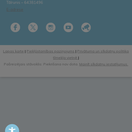
Tālrunis – 64381496
E-adrese
Lapas karte
|
Piekļūstamības paziņojums
|
Privātuma un sīkdatņu politika
tīmekļa vietnē
|
Pašreizējais stāvoklis: Piekrišana nav dota.
Mainīt sīkdatņu iestatījumus.