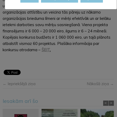
un līdzekļu piesaisti, kā arī citas aktivitātes, kas vērstas uz
organizācijas attīstību un veicina tās pāreju uz nākamo
organizācijas brieduma līmeni ar mērķi efektīvāk un ar lielāku
ietekmi darboties savu mērķu sasniegšanā. Viena projekta
finansējums ir 6 000 – 20 000 eiro, ilgums ir 6 – 24 mēneši.
Kopējais konkursa budžets ir 1 060 000 eiro, un tajā plānots
atbalstīt vismaz 60 projektus. Plašāka informācija par
konkursu atrodama –
ŠEIT
.
← Iepriekšējā ziņa
Nākošā ziņa →
Iesakām arī šo
<
>