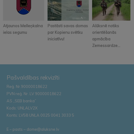
Atjaunos Melleņkalna
Pastāsti savas domas
Alūksnē notiks
ielas segumu
par Kopienu svētku
orientēšanās
iniciatīvu!
apmācība
Zemessardze...
Pašvaldības rekvizīti
Reģ. Nr.90000018622
PVN reģ. Nr. LV 90000018622
AS „SEB banka”
Kods: UNLALV2X
Konts: LV58 UNLA 0025 0041 3033 5
E – pasts – dome@aluksne.lv