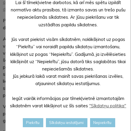
atbalsts skaistumkopšanas speciālistiem un citiem nozares
Lai šī tīmekļvietne darbotos, kā arī mēs spētu izpildīt
darbiniekiem”
.
normatīvo aktu prasības, tā izmanto savas un trešo pušu
nepieciešamās sīkdatnes. Ar Jūsu piekrišanu var tik
Piedalies seminārā un uzzini svarīgo par iespēju saņemt
uzstādītas papildu sīkdatnes.
dīkstāves atbalstu Covid19 laikā!
Atgādinām, ka skaistumkopšanas nozarē tas izdarāms
Jūs varat piekrist visām sīkdatnēm, noklikšķinot uz pogas
vienkāršotā veidā un atbalstam piesakās pats cilvēks nevis
“Piekrītu” vai noraidīt papildu sīkdatņu izmantošanu,
viņa darba devējs. Atbalstu var saņemt cilvēki, kas sniedz
klikšķinot uz pogas “Nepiekrītu”. Gadījumā, ja izvēlēsieties
šādus skaistumkopšanas pakalpojumus: friziera, manikīra,
klikšķināt uz “Nepiekrītu”, jūsu datorā tiks saglabātas tikai
pedikīra, masāžas, kosmetoloģijas, solārija, tetovēšanas,
nepieciešamās sīkdatnes.
skarifikācijas, mikropigmentācijas, pīrsinga, publiskās
Jūs jebkurā laikā varat mainīt savas piekrišanas izvēles,
lietošanas pirts vai publiskās lietošanas peldbaseina, kā arī
atjauninot sīkdatņu iestatījumus.
skaistumkopšanas uzņēmumos nodarbinātais atbalsta
personāls.
Iegūt vairāk informācijas par tīmekļvietnē izmantotajām
sīkdatnēm varat klikšķinot uz šīs saites
"Sīkdatņu politika"
Visa aktuālā informācija par VID sniegto dīkstāves atbalstu
pieejama VID tīmekļvietnes sadaļā “
COVID-19
” gan latviešu,
gan
krievu valodā
.
Piekrītu
Sīkdatņu iestatījumi
Nepiekrītu