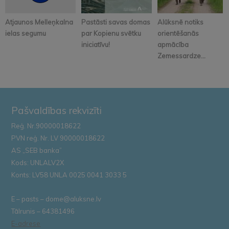
Atjaunos Melleņkalna
Pastāsti savas domas
Alūksnē notiks
ielas segumu
par Kopienu svētku
orientēšanās
iniciatīvu!
apmācība
Zemessardze...
Pašvaldības rekvizīti
Reģ. Nr.90000018622
PVN reģ. Nr. LV 90000018622
AS „SEB banka”
Kods: UNLALV2X
Konts: LV58 UNLA 0025 0041 3033 5
E – pasts – dome@aluksne.lv
Tālrunis – 64381496
E-adrese