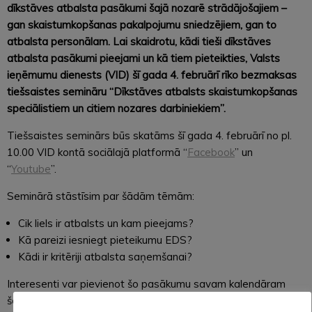
dīkstāves atbalsta pasākumi šajā nozarē strādājošajiem –
gan skaistumkopšanas pakalpojumu sniedzējiem, gan to
atbalsta personālam. Lai skaidrotu, kādi tieši dīkstāves
atbalsta pasākumi pieejami un kā tiem pieteikties, Valsts
ieņēmumu dienests (VID) šī gada 4. februārī rīko bezmaksas
tiešsaistes semināru “D
īkstāves atbalsts skaistumkopšanas
speciālistiem un citiem nozares darbiniekiem”.
Tiešsaistes seminārs būs skatāms šī gada 4. februārī no pl.
10.00 VID kontā sociālajā platformā “
Facebook
” un
“
Youtube
”.
Seminārā stāstīsim par šādām tēmām:
Cik liels ir atbalsts un kam pieejams?
Kā pareizi iesniegt pieteikumu EDS?
Kādi ir kritēriji atbalsta saņemšanai?
Interesenti var pievienot šo pasākumu savam kalendāram
šeit: “Aktualitātes/Notikumi/ Tiešsaistes seminārs
“Dīkstāves