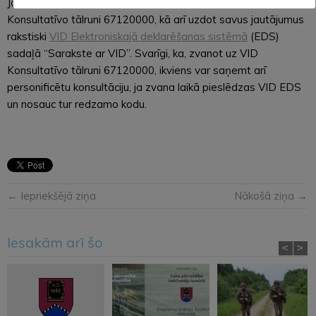
Jautājumu un neskaidrību gadījumā aicinām zvanīt uz VID
Konsultatīvo tālruni 67120000, kā arī uzdot savus jautājumus
rakstiski
VID Elektroniskajā deklarēšanas sistēmā
(EDS)
sadaļā “Sarakste ar VID”. Svarīgi, ka, zvanot uz VID
Konsultatīvo tālruni 67120000, ikviens var saņemt arī
personificētu konsultāciju, ja zvana laikā pieslēdzas VID EDS
un nosauc tur redzamo kodu.
← Iepriekšējā ziņa
Nākošā ziņa →
Iesakām arī šo
<
>