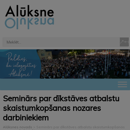
Seminārs par dīkstāves atbalstu
skaistumkopšanas nozares
darbiniekiem
Alūksnes novads
>
Seminārs par dīkstāves atbalstu skaistumkopšanas