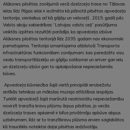
Alūksnes pilsētas zonējumā vecā dzelzceļa trase no Tālavas
ielas līdz Rīgas ielai ir iezīmēta kā plānotā pilsētas apvedceļa
teritorija, vienlaikus arī kā gājēju un veloceļš. 2015. gadā pēc
Valsts akciju sabiedrības “Latvijas valsts ceļi” pasūtījuma
veiktās izpētes rezultāti parādīja, ka apvedceļa izbūve
Alūksnes pilsētas teritorijā līdz 2035. gadam nav ekonomiski
pamatojama. Teritorija izmantojama atbilstoši Transporta
infrastruktūras funkcionālam zonējumam, kas paredzēts visu
veidu transportlīdzekļu un gājēju satiksmei un ietver gan ielu
un dzelzceļu izbūvi gan to apkalpošanai nepieciešamās
būves.
Apvedceļa būvniecība šajā vietā principiāli ierobežotu
antīkās tehnikas un mākslas muzeja attīstības iespējas.
Turklāt apvedceļš šajā maršrutā neatrisinātu nepieciešamību
novirzīt tranzīta kravu plūsmu ārpus pilsētas, jo vecās
dzelzceļa trases apkaimē ir blīva privātmāju apbūve abpus
uzbērumam, līdz ar to tranzītkravu plūsma arvien saglabātos
kā traucēklis noteiktai daļai pilsētas iedzīvotāju.