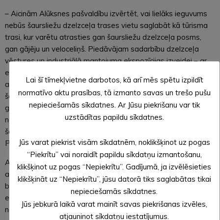
– Aicinām Alūksnes pašvaldību izvērtēt, vai lielāks ieguvums
nebūs šaursliežu dzelzceļa trases vietu saglabāt kā tūrisma
trasi, kur varētu atrasties gan šaursliežu dzelzceļa posms,
gan gājēju un veloceliņš. Piedāvājam sadarbību dzelzceļa
vēstures un industriālā mantojuma ekspozīcijas izveidei – ar
eksponātiem un iespēju organizēt tūristiem īsu pārbraucienu
Lai šī tīmekļvietne darbotos, kā arī mēs spētu izpildīt
ar tvaika lokomotīves vilktu salonvagonu. Neatkarīgi no esošā
normatīvo aktu prasības, tā izmanto savas un trešo pušu
šaursliežu dzelzceļa ilgtspējas darboties nākotnē, šādā
nepieciešamās sīkdatnes. Ar Jūsu piekrišanu var tik
gadījumā Alūksnes pilsēta būtu droša, ka saglabāsies viens
uzstādītas papildu sīkdatnes.
no tūristu iecienītiem izklaides veidiem – funkcionējošs
šaursliežu dzelzceļš, – uzsvēra biedrības pārstāvis Jānis
Jūs varat piekrist visām sīkdatnēm, noklikšķinot uz pogas
Priede.
“Piekrītu” vai noraidīt papildu sīkdatņu izmantošanu,
Alūksnes novada pašvaldība pēdējo gadu laikā mērķtiecīgi ir
klikšķinot uz pogas “Nepiekrītu”. Gadījumā, ja izvēlēsieties
attīstījusi dzelzceļa stacijas apkārtni Alūksnē – atjaunotajā
klikšķināt uz “Nepiekrītu”, jūsu datorā tiks saglabātas tikai
bagāžas šķūnī ierīkota šaursliežu dzelzceļam veltīta
nepieciešamās sīkdatnes.
ekspozīcija, atjaunota stacijas ēka, kas aktīvajā sezonā
Jūs jebkurā laikā varat mainīt savas piekrišanas izvēles,
nodrošina ēdināšanas pakalpojumu, labiekārtota stacijas
atjauninot sīkdatņu iestatījumus.