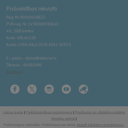
Pašvaldības rekvizīti
Reģ. Nr.90000018622
PVN reģ. Nr. LV 90000018622
AS „SEB banka”
Kods: UNLALV2X
Konts: LV58 UNLA 0025 0041 3033 5
E – pasts – dome@aluksne.lv
Tālrunis – 64381496
E-adrese
Lapas karte
|
Piekļūstamības paziņojums
|
Privātuma un sīkdatņu politika
tīmekļa vietnē
|
Pašreizējais stāvoklis: Piekrišana nav dota.
Mainīt sīkdatņu iestatījumus.