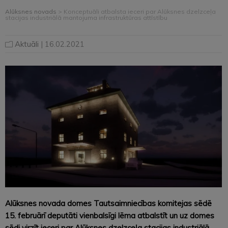
Alūksnes novads
>
Konceptuāli atbalsta ieceri par Alūksnes dzelzceļa
stacijas industriālā mantojuma infrastruktūras attīstību
Aktuāli
| 16.02.2021
Alūksnes novada domes Tautsaimniecības komitejas sēdē
15. februārī deputāti vienbalsīgi lēma atbalstīt un uz domes
sēdi virzīt ieceri par Alūksnes dzelzceļa stacijas industriālā