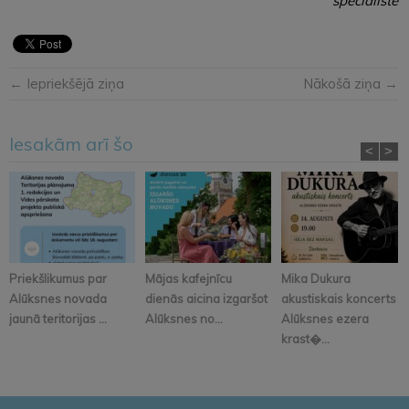
speciāliste
← Iepriekšējā ziņa
Nākošā ziņa →
Iesakām arī šo
<
>
Priekšlikumus par
Mājas kafejnīcu
Mika Dukura
Alūksnes novada
dienās aicina izgaršot
akustiskais koncerts
jaunā teritorijas ...
Alūksnes no...
Alūksnes ezera
krast�...