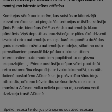
mantojuma infrastruktūras attīstību.
Komitejas sēdē par iecerēm, kas saistās ar kādreizējā
elevatora ēkas un tai piegulošās teritorijas attīstību, stāstīja
Jānis Priede, biedrības OAF un Antīko automobiļu kluba
pārstāvis. Viņš deputātus iepazīstināja ar plānu ēkā drīzumā
izveidot retro automobiļu muzeju, kurā eksponētu dažādos
gadu desmitos ražotu automobiļu modeļus, sākot no auto
pirmsākumiem pasaulē līdz pēckara laika un citiem
interesantiem auto modeļiem, papildinot to ar gleznu
ekspozīcijām. J. Priede pastāstīja arī par vēlmi papildināt
retro automašīnu ekspozīciju ar tvaika lokomotīvi, kas būtu
ikdienā apskatāma Alūksnē, un, ja pašvaldība šādu ideju
atbalstītu, arī depo būvniecību un šaursliežu dzelzceļa
maršruta Alūksne-Valka neliela posma atjaunošanu vecā
dzelzceļa trasē Alūksnē.
Spēkā esošā teritorijas plānojuma sastāvā esošajā