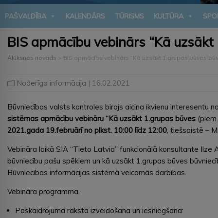
PAŠVALDĪBA
KALENDĀRS
TŪRISMS
KULTŪRA
SPO
BIS apmācību vebinārs “Kā uzsākt 
Alūksnes novads
>
BIS apmācību vebinārs “Kā uzsākt 1.grupas būves būv
Noderīga informācija
| 16.02.2021
Būvniecības valsts kontroles birojs aicina ikvienu interesentu n
sistēmas apmācību vebināru “Kā uzsākt 1.grupas būves
(piem.
2021.gada 19.februārī no plkst. 10:00 līdz 12:00
, tiešsaistē – 
Vebināra laikā SIA “Tieto Latvia” funkcionālā konsultante Ilze 
būvniecību pašu spēkiem un kā uzsākt 1.grupas būves būvniec
Būvniecības informācijas sistēmā veicamās darbības.
Vebināra programma.
Paskaidrojuma raksta izveidošana un iesniegšana: