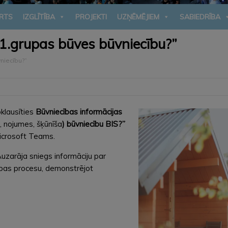
RTS
IZGLĪTĪBA
PROJEKTI
UZŅĒMĒJIEM
SABIEDRĪBA
1.grupas būves būvniecību?”
niecību?”
oklausīties
Būvniecības informācijas
, nojumes, šķūnīša
) būvniecību BIS?”
Microsoft Teams.
Auzarāja sniegs informāciju par
ības procesu, demonstrējot