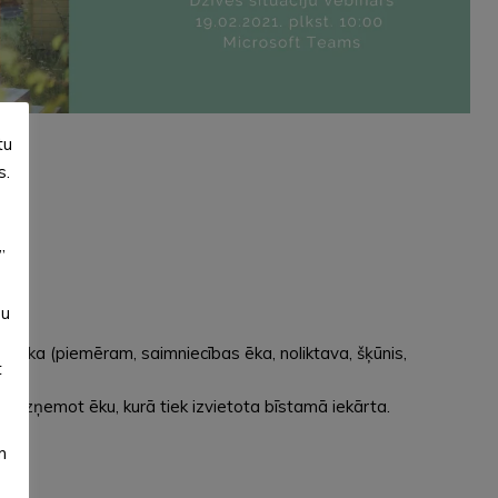
tu
s.
”
su
līgēka (piemēram, saimniecības ēka, noliktava, šķūnis,
t
s, izņemot ēku, kurā tiek izvietota bīstamā iekārta.
m