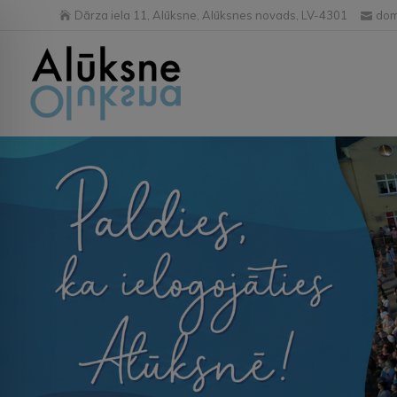
Dārza iela 11, Alūksne, Alūksnes novads, LV-4301
dom