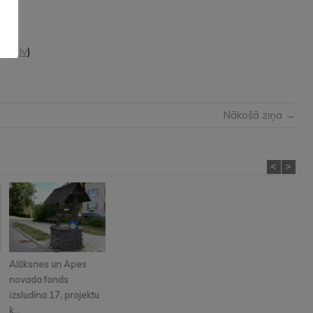
ov.lv
)
Nākošā ziņa →
<
>
Alūksnes un Apes
novada fonds
izsludina 17. projektu
k...