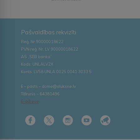
Pašvaldības rekvizīti
Reģ. Nr.90000018622
PVN reģ. Nr. LV 90000018622
AS „SEB banka”
Kods: UNLALV2X
Konts: LV58 UNLA 0025 0041 3033 5
E – pasts – dome@aluksne.lv
Tālrunis – 64381496
E-adrese