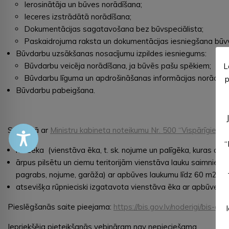
Ierosinātāja un būves norādīšana;
Ieceres izstrādātā norādīšana;
Dokumentācijas sagatavošana bez būvspeciālista;
Paskaidrojuma raksta un dokumentācijas iesniegšana būv
Būvdarbu uzsākšanas nosacījumu izpildes iesniegums:
Būvdarbu veicēja norādīšana, ja būvēs pašu spēkiem;
L
Būvdarbu līguma un apdrošināšanas informācijas norādīša
p
Būvdarbu pabeigšana.
Saskaņā ar
Ministru kabineta noteikumu Nr. 500 “Vispārīgie bū
“
mazēka (vienstāva ēka, t. sk. nojume un palīgēka, kuras apb
ārpus pilsētu un ciemu teritorijām vienstāva lauku saimniecī
pagrabs, nojume, garāža) ar apbūves laukumu līdz 60 m2;
atsevišķa rūpnieciski izgatavota vienstāva ēka ar apbūves la
Pieslēgšanās saite pieejama:
https://bis.gov.lv/noderigi/bis-a
Iepriekšēja pieteikšanās vebināram nav nepieciešama.