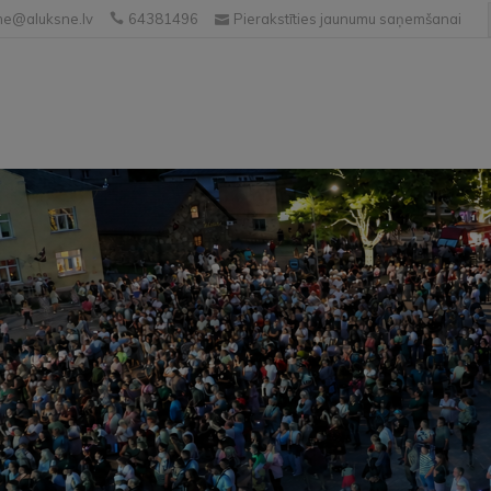
e@aluksne.lv
64381496
Pierakstīties jaunumu saņemšanai