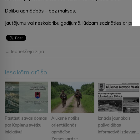
Dalība apmācībās – bez maksas.
Jautājumu vai neskaidrību gadījumā, lūdzam sazināties ar proj
← Iepriekšējā ziņa
Iesakām arī šo
Pastāsti savas domas
Alūksnē notiks
Iznācis jaunākais
par Kopienu svētku
orientēšanās
pašvaldības
iniciatīvu!
apmācība
informatīvā izdevum...
Zemessardze...