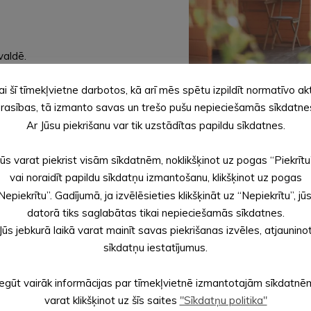
valdē.
ai šī tīmekļvietne darbotos, kā arī mēs spētu izpildīt normatīvo ak
na.
rasības, tā izmanto savas un trešo pušu nepieciešamās sīkdatne
Ar Jūsu piekrišanu var tik uzstādītas papildu sīkdatnes.
Jūs varat piekrist visām sīkdatnēm, noklikšķinot uz pogas “Piekrītu
vnoteikumi
” 1. pielikumā definēto, 1.grupas būve ir
vai noraidīt papildu sīkdatņu izmantošanu, klikšķinot uz pogas
Nepiekrītu”. Gadījumā, ja izvēlēsieties klikšķināt uz “Nepiekrītu”, jū
ūves laukums nav lielāks par 25 m2);
datorā tiks saglabātas tikai nepieciešamās sīkdatnes.
bu nedzīvojamā ēka, kura nav paredzēta dzīvnieku turēšanai, un pa
Jūs jebkurā laikā varat mainīt savas piekrišanas izvēles, atjaunino
sīkdatņu iestatījumus.
ukumu līdz 60 m2, tai skaitā konteinertipa ēka vai būvizstrādājum
pmacibas
Iegūt vairāk informācijas par tīmekļvietnē izmantotajām sīkdatnē
varat klikšķinot uz šīs saites
"Sīkdatņu politika"