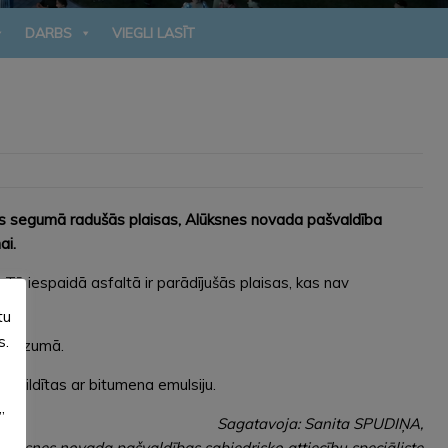
DARBS
VIEGLI LASĪT
elas segumā radušās plaisas, Alūksnes novada pašvaldība
ai.
. Tā iespaidā asfaltā ir parādījušās plaisas, kas nav
tu
s.
u biezumā.
izpildītas ar bitumena emulsiju.
”
Sagatavoja: Sanita SPUDIŅA,
lūksnes novada pašvaldības sabiedrisko attiecību speciāliste