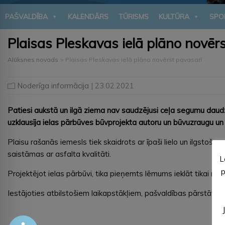
PAŠVALDĪBA
KALENDĀRS
TŪRISMS
KULTŪRA
SPO
Plaisas Pleskavas ielā plāno novēr
Alūksnes novads
>
Plaisas Pleskavas ielā plāno novērst pavasarī
Noderīga informācija
| 23.02.2021
Patiesi aukstā un ilgā ziema nav saudzējusi ceļa segumu daudz
uzklausīja ielas pārbūves būvprojekta autoru un būvuzraugu un 
Plaisu rašanās iemesls tiek skaidrots ar īpaši lielo un ilgstošo 
saistāmas ar asfalta kvalitāti.
L
p
Projektējot ielas pārbūvi, tika pieņemts lēmums ieklāt tikai re
Iestājoties atbilstošiem laikapstākļiem, pašvaldības pārstāvji 