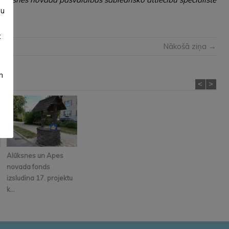
su
t
Nākošā ziņa →
m
<
>
Alūksnes un Apes
novada fonds
izsludina 17. projektu
k...