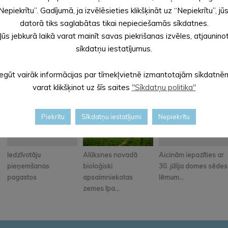
Nepiekrītu”. Gadījumā, ja izvēlēsieties klikšķināt uz “Nepiekrītu”, jū
datorā tiks saglabātas tikai nepieciešamās sīkdatnes.
Jūs jebkurā laikā varat mainīt savas piekrišanas izvēles, atjaunino
sīkdatņu iestatījumus.
Iegūt vairāk informācijas par tīmekļvietnē izmantotajām sīkdatnē
varat klikšķinot uz šīs saites
"Sīkdatņu politika"
Piekrītu
Sīkdatņu iestatījumi
Nepiekrītu
Iedzīvotāju
Alūksnes novadā
Aicinām iepazīties ar
pieņemšanas
bioloģiski
30. jūlija domes sēdes
pagastos
apsaimniekotas
lēmum...
zemes īpa...