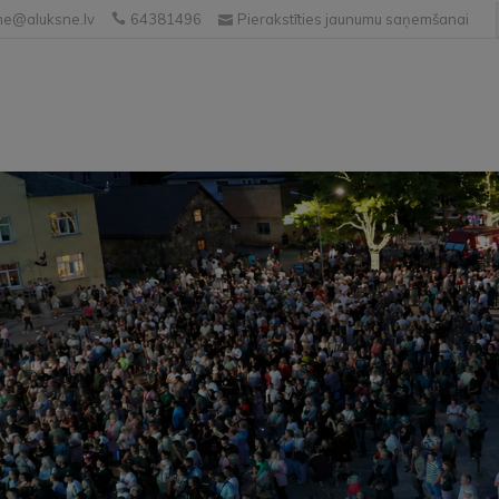
e@aluksne.lv
64381496
Pierakstīties jaunumu saņemšanai