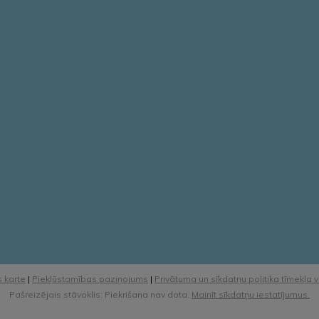
 karte
|
Piekļūstamības paziņojums
|
Privātuma un sīkdatņu politika tīmekļa 
Pašreizējais stāvoklis: Piekrišana nav dota.
Mainīt sīkdatņu iestatījumus.