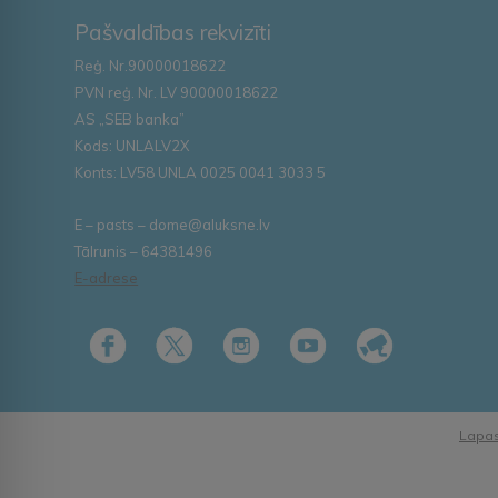
Pašvaldības rekvizīti
Reģ. Nr.90000018622
PVN reģ. Nr. LV 90000018622
AS „SEB banka”
Kods: UNLALV2X
Konts: LV58 UNLA 0025 0041 3033 5
E – pasts – dome@aluksne.lv
Tālrunis – 64381496
E-adrese
Lapas