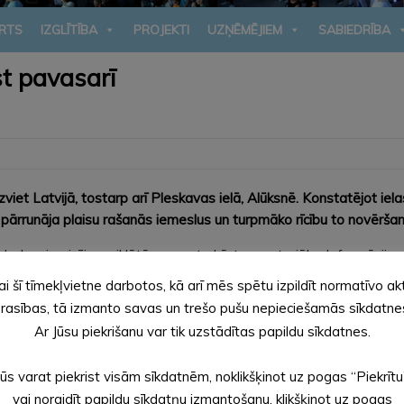
RTS
IZGLĪTĪBA
PROJEKTI
UZŅĒMĒJIEM
SABIEDRĪBA
st pavasarī
viet Latvijā, tostarp arī Pleskavas ielā, Alūksnē. Konstatējot i
pārrunāja plaisu rašanās iemeslus un turpmāko rīcību to novēršan
salu, kas izraisījis reciklētās pamata kārtas materiāla deformācijas
ai šī tīmekļvietne darbotos, kā arī mēs spētu izpildīt normatīvo ak
rasības, tā izmanto savas un trešo pušu nepieciešamās sīkdatne
ciklēto slāni 25 centimetru biezumā un uzklāt asfaltu 12 centimetr
Ar Jūsu piekrišanu var tik uzstādītas papildu sīkdatnes.
kopā ar būvuzraugu objektu apsekos un, plaisas nekavējoties tiks a
Jūs varat piekrist visām sīkdatnēm, noklikšķinot uz pogas “Piekrītu
vai noraidīt papildu sīkdatņu izmantošanu, klikšķinot uz pogas
A