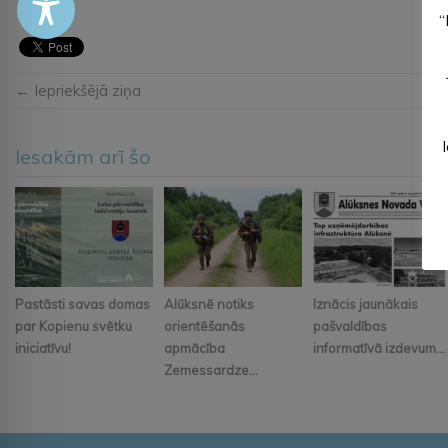
“
← Iepriekšējā ziņa
Iesakām arī šo
Pastāsti savas domas
Alūksnē notiks
Iznācis jaunākais
par Kopienu svētku
orientēšanās
pašvaldības
iniciatīvu!
apmācība
informatīvā izdevum...
Zemessardze...