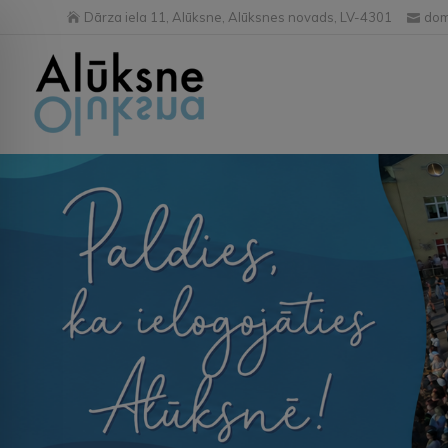
Dārza iela 11, Alūksne, Alūksnes novads, LV-4301
dom