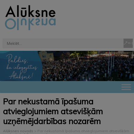
Par nekustamā īpašuma
atvieglojumiem atsevišķām
uzņēmējdarbības nozarēm
Alūksnes novads
>
Par nekustamā īpašuma atvieglojumiem atsevišķām