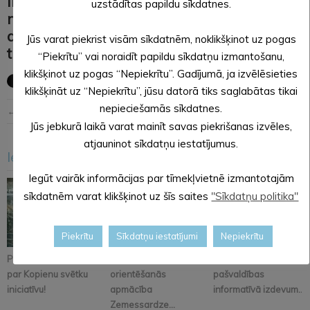
Ir stājušies spēkā saistošie noteikumi par
uzstādītas papildu sīkdatnes.
nekustamā īpašuma atvieglojumiem
atsevišķām uzņēmējdarbības nozarēm. Ar
Jūs varat piekrist visām sīkdatnēm, noklikšķinot uz pogas
tiem varat iepazīties:
ŠEIT
“Piekrītu” vai noraidīt papildu sīkdatņu izmantošanu,
klikšķinot uz pogas “Nepiekrītu”. Gadījumā, ja izvēlēsieties
klikšķināt uz “Nepiekrītu”, jūsu datorā tiks saglabātas tikai
nepieciešamās sīkdatnes.
← Iepriekšējā ziņa
Nākošā ziņa →
Jūs jebkurā laikā varat mainīt savas piekrišanas izvēles,
atjauninot sīkdatņu iestatījumus.
Iesakām arī šo
<
>
Iegūt vairāk informācijas par tīmekļvietnē izmantotajām
sīkdatnēm varat klikšķinot uz šīs saites
"Sīkdatņu politika"
Piekrītu
Sīkdatņu iestatījumi
Nepiekrītu
Pastāsti savas domas
Alūksnē notiks
Iznācis jaunākais
par Kopienu svētku
orientēšanās
pašvaldības
iniciatīvu!
apmācība
informatīvā izdevum...
Zemessardze...