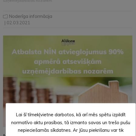
uzņēmējdarbības nozarēm
Noderīga informācija
| 02.03.2021
Lai šī tīmekļvietne darbotos, kā arī mēs spētu izpildīt
normatīvo aktu prasības, tā izmanto savas un trešo pušu
nepieciešamās sīkdatnes. Ar Jūsu piekrišanu var tik