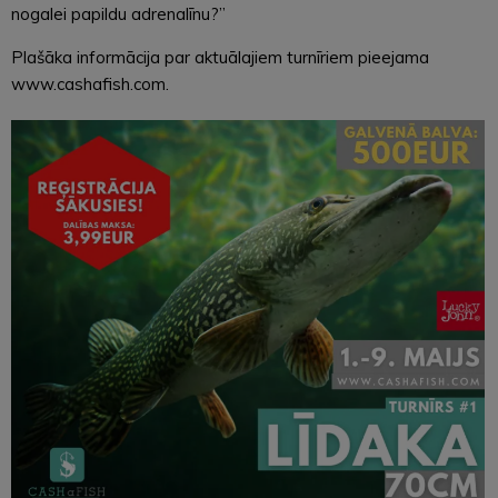
nogalei papildu adrenalīnu?”
Plašāka informācija par aktuālajiem turnīriem pieejama
www.cashafish.com.