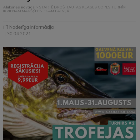
Alūksnes novads
>
STARTĒ DROŠI TAUTAS KLASES COPES TURNĪRI
IKVIENAM MAKŠĶERNIEKAM LATVIJĀ
Noderīga informācija
| 30.04.2021