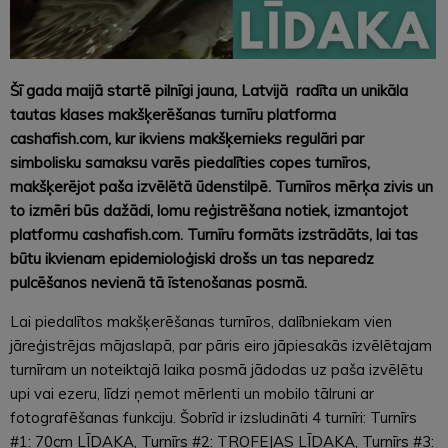
Šī gada maijā startē pilnīgi jauna, Latvijā radīta un unikāla
tautas klases makšķerēšanas turnīru platforma
cashafish.com, kur ikviens makšķernieks regulāri par
simbolisku samaksu varēs piedalīties copes turnīros,
makšķerējot paša izvēlētā ūdenstilpē. Turnīros mērķa zivis un
to izmēri būs dažādi, lomu reģistrēšana notiek, izmantojot
platformu cashafish.com. Turnīru formāts izstrādāts, lai tas
būtu ikvienam epidemioloģiski drošs un tas neparedz
pulcēšanos nevienā tā īstenošanas posmā.
Lai piedalītos makšķerēšanas turnīros, dalībniekam vien
jāreģistrējas mājaslapā, par pāris eiro jāpiesakās izvēlētajam
turnīram un noteiktajā laika posmā jādodas uz paša izvēlētu
upi vai ezeru, līdzi ņemot mērlenti un mobilo tālruni ar
fotografēšanas funkciju. Šobrīd ir izsludināti 4 turnīri: Turnīrs
#1: 70cm LĪDAKA, Turnīrs #2: TROFEJAS LĪDAKA, Turnīrs #3: