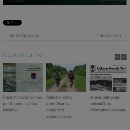
← Iepriekšējā ziņa
Nākošā ziņa →
Iesakām arī šo
<
>
Pastāsti savas domas
Alūksnē notiks
Iznācis jaunākais
par Kopienu svētku
orientēšanās
pašvaldības
iniciatīvu!
apmācība
informatīvā izdevum...
Zemessardze...