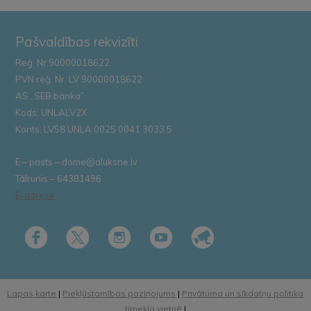
Pašvaldības rekvizīti
Reģ. Nr.90000018622
PVN reģ. Nr. LV 90000018622
AS „SEB banka”
Kods: UNLALV2X
Konts: LV58 UNLA 0025 0041 3033 5
E – pasts – dome@aluksne.lv
Tālrunis – 64381496
E-adrese
Lapas karte
|
Piekļūstamības paziņojums
|
Privātuma un sīkdatņu politika
tīmekļa vietnē
|