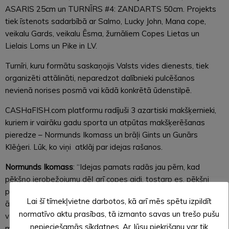
ASARIS 25cm un TURNĪRS #4: ZANDARTS 50cm. Projekts
tiek īstenots sadarbībā ar Salmo, Lucky John, Mana cope,
veikalu Gards, veikalu Ēsma, žurnāliem Copes Lietas un
Lielais Loms un Pike in LV.
Turnīri, kuru formātu saskaņojis Valsts vides dienests, tiek
organizēti attālināti, neparedzot dalībnieki pulcēšanos
nevienā norises posmā vai kādā konkrētā ūdenstilpē.
CASHaFISH.com platformu radījuši 3 azartiski makšķernieki,
kuriem ir vairāku gadu sporta un atpūtas makšķerēšanas
pieredze – Normunds Ikomass un brāļi Gints un Gunārs
Klēģeri. Lūk, ko viņi atklāj par idejas rašanos.
Normunds Ikomass
: “Idejas pamats radās jau pērn, kad
pēkšņo ierobežojumu dēļ arī copes gidi, tostarp es, pēkšņi
palikām bez iespējām kontaktēties ar klientiem, braukt uz
Lai šī tīmekļvietne darbotos, kā arī mēs spētu izpildīt
ārzemēm gidēt. Papētot copes turnīru tendences un ņemot
normatīvo aktu prasības, tā izmanto savas un trešo pušu
vērā arī paša pieredzēto, radās ideja par demokrātiskiem
nepieciešamās sīkdatnes. Ar Jūsu piekrišanu var tik
mačiem, kur piedalīties varētu ikviens, nevis tikai salīdzinoši