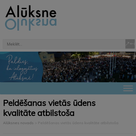
Peldēšanas vietās ūdens
kvalitāte atbilstoša
Alūksnes novads
>
Peldēšanas vietās ūdens kvalitāte atbilstoša