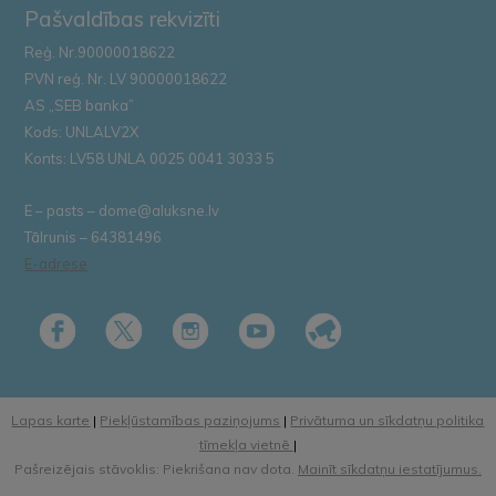
Pašvaldības rekvizīti
Reģ. Nr.90000018622
PVN reģ. Nr. LV 90000018622
AS „SEB banka”
Kods: UNLALV2X
Konts: LV58 UNLA 0025 0041 3033 5
E – pasts – dome@aluksne.lv
Tālrunis – 64381496
E-adrese
Lapas karte
|
Piekļūstamības paziņojums
|
Privātuma un sīkdatņu politika
tīmekļa vietnē
|
Pašreizējais stāvoklis: Piekrišana nav dota.
Mainīt sīkdatņu iestatījumus.