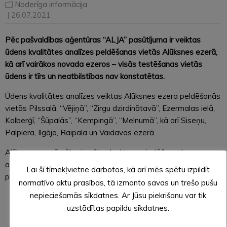
Noderīga informācija
| 26.07.2021
Pēc pašvaldības aģentūras “ALJA” pasūtījuma ir veiktas
ūdens kvalitātes analīzes peldēšanas vietās Alūksnes ezerā,
kā arī vairākos novada ezeros – visās testēšanas vietās
ūdens ir tīrs un neatbilstības nav konstatētas.
Ūdens kvalitātes analīzes veiktas Alūksnes ezera peldēšanās
vietās Pilssalā, “Vējiņā”, “Zirgu dzirdinātavā”, Ezermalas ielā,
Kolberģī, “Šūpalās”, “Kempingā”, “Melnumā”, kā arī Siseņu,
Palpiera, Ilgāja, Raipala un Vaidavas ezerā.
Alūksnes ezerā sākusies fitoplanktona ziedēšana, kas,
atkarībā no vēja virziena, atšķirīgi var koncentrēties
Lai šī tīmekļvietne darbotos, kā arī mēs spētu izpildīt
peldēšanas vietās.
normatīvo aktu prasības, tā izmanto savas un trešo pušu
nepieciešamās sīkdatnes. Ar Jūsu piekrišanu var tik
Sagatavoja: Evita APLOKA,
uzstādītas papildu sīkdatnes.
Alūksnes novada pašvaldības sabiedrisko attiecību
speciāliste