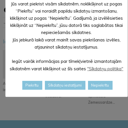
Jūs varat piekrist visām sīkdatnēm, noklikšķinot uz pogas
“Piekrītu” vai noraidīt papildu sīkdatņu izmantošanu,
klikšķinot uz pogas “Nepiekrītu”. Gadījumā, ja izvēlēsieties
← Iepriekšējā ziņa
Nākošā ziņa →
klikšķināt uz “Nepiekrītu”, jūsu datorā tiks saglabātas tikai
nepieciešamās sīkdatnes.
Jūs jebkurā laikā varat mainīt savas piekrišanas izvēles,
Iesakām arī šo
<
>
atjauninot sīkdatņu iestatījumus.
Iegūt vairāk informācijas par tīmekļvietnē izmantotajām
sīkdatnēm varat klikšķinot uz šīs saites
"Sīkdatņu politika"
Atjaunos Melleņkalna
Pastāsti savas domas
Alūksnē notiks
Piekrītu
Sīkdatņu iestatījumi
Nepiekrītu
ielas segumu
par Kopienu svētku
orientēšanās
iniciatīvu!
apmācība
Zemessardze...