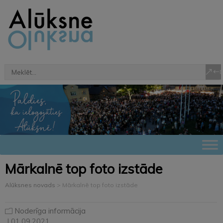
Mārkalnē top foto izstāde
Alūksnes novads
>
Mārkalnē top foto izstāde
Noderīga informācija
| 01.09.2021