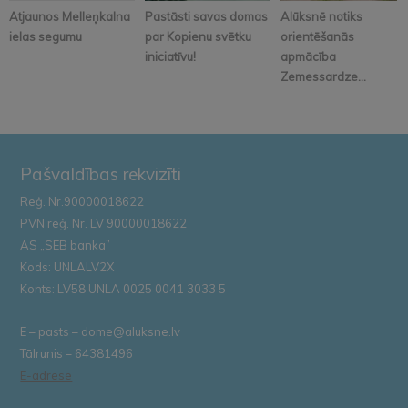
Atjaunos Melleņkalna
Pastāsti savas domas
Alūksnē notiks
ielas segumu
par Kopienu svētku
orientēšanās
iniciatīvu!
apmācība
Zemessardze...
Pašvaldības rekvizīti
Reģ. Nr.90000018622
PVN reģ. Nr. LV 90000018622
AS „SEB banka”
Kods: UNLALV2X
Konts: LV58 UNLA 0025 0041 3033 5
E – pasts – dome@aluksne.lv
Tālrunis – 64381496
E-adrese