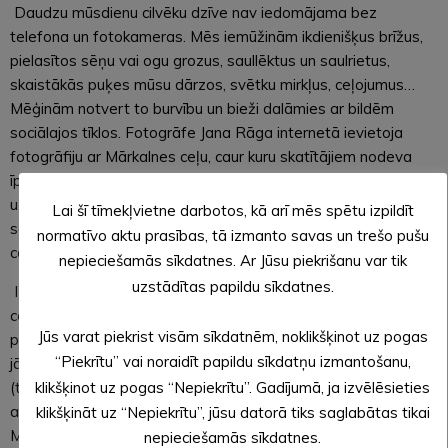
Daudzu mūsdienu cilvēku dzīve nav iedomājama bez
telefona un fotokameras. Mēs iemūžinām ikdienišķus brīžus,
pielasītos sēņu vai ogu grozus, saullēktus un saulrietus,
skaistākās puķes mūsu dārzos, svētku mirkļus, ceļojumus…
Mēģinām notvert to burvību un bieži dalāmies ar bildēm
sociālajos tīklos. Fotogrāfe Jana Rāga internetā ievietoja
fotogrāfiju ar Mārkalnes ceļu, caur kuru skatītājiem nodeva
īpašu noskaņu un sajūtas. Tas bija tik fantastisks skats, ka
uzrunāju viņu veidot izstādi „Ja es būtu ceļš”. Ko vien var
Lai šī tīmekļvietne darbotos, kā arī mēs spētu izpildīt
saskatīt, izjust un nojaust, stāvot ceļa putekļos vai miglā tītā
normatīvo aktu prasības, tā izmanto savas un trešo pušu
ceļmalā!
nepieciešamās sīkdatnes. Ar Jūsu piekrišanu var tik
uzstādītas papildu sīkdatnes.
Izstādē būs apskatāmas 36 lielformāta bildes ar novada
ceļiem, Mārkalnes pagasta skatiem un akmeņiem mūsu
Jūs varat piekrist visām sīkdatnēm, noklikšķinot uz pogas
pagastā. Individuālam apmeklējumam septembrī un oktobrī
“Piekrītu” vai noraidīt papildu sīkdatņu izmantošanu,
jāpiesakās pie kultūras darba organizatores Sanitas Silirovas
klikšķinot uz pogas “Nepiekrītu”. Gadījumā, ja izvēlēsieties
(tālrunis 25662273). Izstādes apmeklējumu iespējams
apvienot ar ekskursiju pie nozīmīgākajiem akmeņiem
klikšķināt uz “Nepiekrītu”, jūsu datorā tiks saglabātas tikai
Mārkalnē. Gaidīsim gan pieaugušos, gan bērnus izstādē ar
nepieciešamās sīkdatnes.