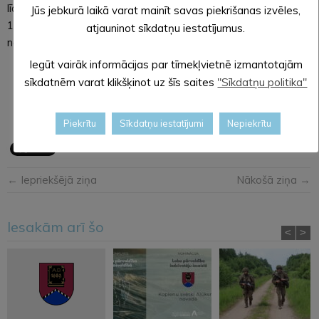
līdzdarbošanos. Ieejas maksa bērniem līdz 12 gadu vecumam
Jūs jebkurā laikā varat mainīt savas piekrišanas izvēles,
1,00 EUR, pieaugušajiem – 1,50 EUR. Apskatīsim savu
atjauninot sīkdatņu iestatījumus.
novadu!
Iegūt vairāk informācijas par tīmekļvietnē izmantotajām
Sanita Silirova,
sīkdatnēm varat klikšķinot uz šīs saites
"Sīkdatņu politika"
kultūras darba organizatore Mārkalnē
Piekrītu
Sīkdatņu iestatījumi
Nepiekrītu
← Iepriekšējā ziņa
Nākošā ziņa →
Iesakām arī šo
<
>