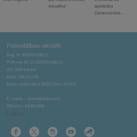
iniciatīvu!
apmācība
Zemessardze...
Pašvaldības rekvizīti
Reģ. Nr.90000018622
PVN reģ. Nr. LV 90000018622
AS „SEB banka”
Kods: UNLALV2X
Konts: LV58 UNLA 0025 0041 3033 5
E – pasts – dome@aluksne.lv
Tālrunis – 64381496
E-adrese