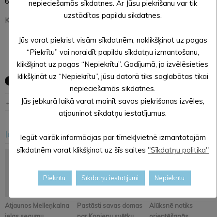
64321456
nepieciešamās sīkdatnes. Ar Jūsu piekrišanu var tik
uzstādītas papildu sīkdatnes.
Klātienē pieņemšana netiek organizēta.
Jūs varat piekrist visām sīkdatnēm, noklikšķinot uz pogas
“Piekrītu” vai noraidīt papildu sīkdatņu izmantošanu,
klikšķinot uz pogas “Nepiekrītu”. Gadījumā, ja izvēlēsieties
klikšķināt uz “Nepiekrītu”, jūsu datorā tiks saglabātas tikai
nepieciešamās sīkdatnes.
Jūs jebkurā laikā varat mainīt savas piekrišanas izvēles,
← Iepriekšējā ziņa
Nākošā ziņa →
atjauninot sīkdatņu iestatījumus.
Iesakām arī šo
Iegūt vairāk informācijas par tīmekļvietnē izmantotajām
<
>
sīkdatnēm varat klikšķinot uz šīs saites
"Sīkdatņu politika"
Piekrītu
Sīkdatņu iestatījumi
Nepiekrītu
Atjaunos Melleņkalna
Pastāsti savas domas
Alūksnē notiks
ielas segumu
par Kopienu svētku
orientēšanās