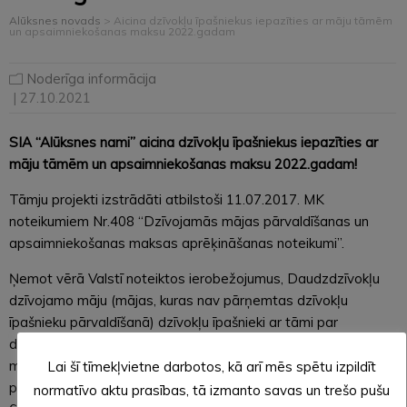
Alūksnes novads
>
Aicina dzīvokļu īpašniekus iepazīties ar māju tāmēm
un apsaimniekošanas maksu 2022.gadam
Noderīga informācija
| 27.10.2021
SIA “Alūksnes nami” aicina dzīvokļu īpašniekus iepazīties ar
māju tāmēm un apsaimniekošanas maksu 2022.gadam!
Tāmju projekti izstrādāti atbilstoši 11.07.2017. MK
noteikumiem Nr.408 “Dzīvojamās mājas pārvaldīšanas un
apsaimniekošanas maksas aprēķināšanas noteikumi”.
Ņemot vērā Valstī noteiktos ierobežojumus, Daudzdzīvokļu
dzīvojamo māju (mājas, kuras nav pārņemtas dzīvokļu
īpašnieku pārvaldīšanā) dzīvokļu īpašnieki ar tāmi par
dzīvojamās mājas pārvaldīšanas un apsaimniekošanas
maksu 2022.gadam var iepazīties
elektroniski
, sūtot
Lai šī tīmekļvietne darbotos, kā arī mēs spētu izpildīt
pieprasījumu uz
info@aluksnesnami.lv
vai zvanot +371
normatīvo aktu prasības, tā izmanto savas un trešo pušu