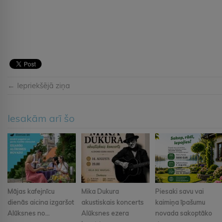
← Iepriekšējā ziņa
Iesakām arī šo
Mājas kafejnīcu
Mika Dukura
Piesaki savu vai
dienās aicina izgaršot
akustiskais koncerts
kaimiņa īpašumu
Alūksnes no...
Alūksnes ezera
novada sakoptāko