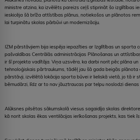
ministre atzina, ka izvēlēts pareizs ceļš stiprināt šo izglītība
ieskicēja šā brīža attīstības plānus, notiekošos un plānotos 
lai turpinātu skolas pārbūvi un modernizāciju.
IZM pārstāvjiem bija iespēja iepazīties ar Izglītības un sporta 
pašvaldības Centrālās administrācijas Plānošanas un attīstība
ir šī projekta vadītāja. Viņa uzsvēra, ka darbi norit pēc plāna 
tehnoloģiskais pārtraukums, tādēļ jau šā gada beigās plānota o
pārstāvji, izvēlētā lokācija sporta būvei ir lieliskā vietā, jo tā
bērnudārzi, līdz ar to nav jāuztraucas par telpu noslodzi dienas
Alūksnes pilsētas sākumskolā viesus sagaidīja skolas direktore
kā norit skolas ēkas ventilācijas ierīkošanas projekts, kas tiek ī