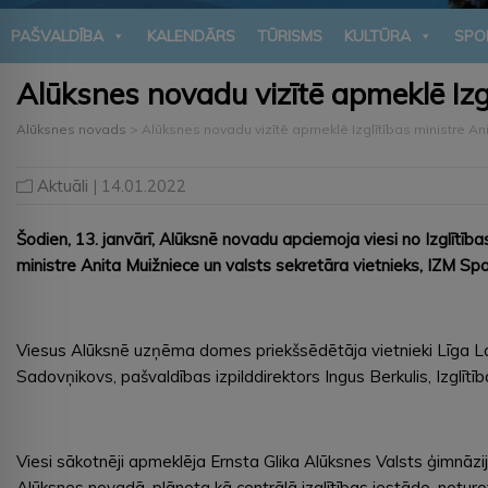
PAŠVALDĪBA
KALENDĀRS
TŪRISMS
KULTŪRA
SPO
Alūksnes novadu vizītē apmeklē Izg
Alūksnes novads
>
Alūksnes novadu vizītē apmeklē Izglītības ministre An
Aktuāli
| 14.01.2022
Šodien, 13. janvārī, Alūksnē novadu apciemoja viesi no Izglītības
ministre Anita Muižniece un valsts sekretāra vietnieks, IZM S
Viesus Alūksnē uzņēma domes priekšsēdētāja vietnieki Līga L
Sadovņikovs, pašvaldības izpilddirektors Ingus Berkulis, Izglīt
Viesi sākotnēji apmeklēja Ernsta Glika Alūksnes Valsts ģimnāziju
Alūksnes novadā, plānota kā centrālā izglītības iestāde, notur