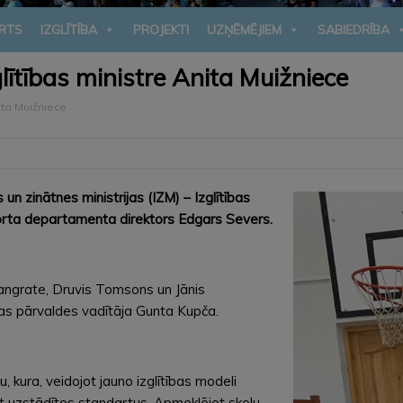
RTS
IZGLĪTĪBA
PROJEKTI
UZŅĒMĒJIEM
SABIEDRĪBA
lītības ministre Anita Muižniece
ita Muižniece
 un zinātnes ministrijas (IZM) – Izglītības
porta departamenta direktors Edgars Severs.
angrate, Druvis Tomsons un Jānis
ības pārvaldes vadītāja Gunta Kupča.
, kura, veidojot jauno izglītības modeli
ot uzstādītos standartus. Apmeklējot skolu,