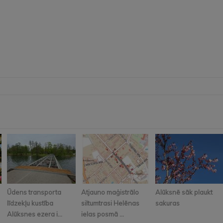
Ūdens transporta
Atjauno maģistrālo
Alūksnē sāk plaukt
līdzekļu kustība
siltumtrasi Helēnas
sakuras
Alūksnes ezera i...
ielas posmā ...