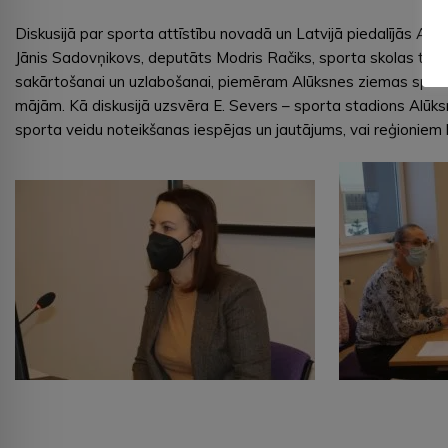
Diskusijā par sporta attīstību novadā un Latvijā piedalījās A
Jānis Sadovņikovs, deputāts Modris Račiks, sporta skolas trener
sakārtošanai un uzlabošanai, piemēram Alūksnes ziemas sporta 
mājām. Kā diskusijā uzsvēra E. Severs – sporta stadions Alūksnē 
sporta veidu noteikšanas iespējas un jautājums, vai reģionie