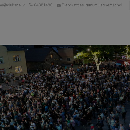
e@aluksne.lv
64381496
Pierakstīties jaunumu saņemšanai