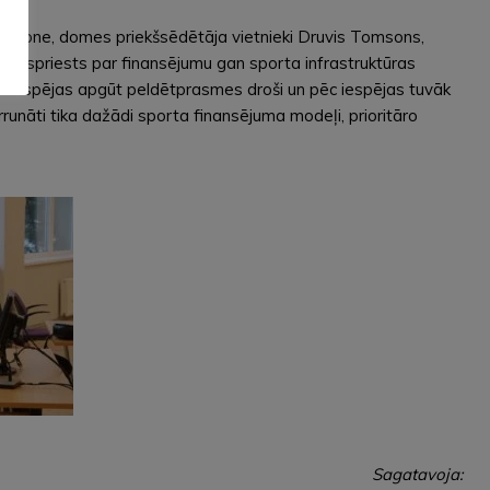
 Tomsone, domes priekšsēdētāja vietnieki Druvis Tomsons,
Tika spriests par finansējumu gan sporta infrastruktūras
tu iespējas apgūt peldētprasmes droši un pēc iespējas tuvāk
rrunāti tika dažādi sporta finansējuma modeļi, prioritāro
Sagatavoja: