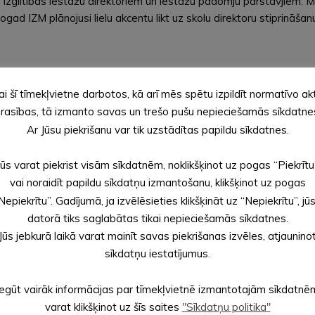
 izglītības iestāžu direktoriem un iestāžu padomju pārstāvjiem. Mi
ogad IZM plānojusi lielu akcentu likt uz skolu direktoru stiprināša
u skolu turpmāko darbību, to efektivitātes novērtējumu. Ministre 
atīvu izglītību, pedagogu pieejamību, citas tuvumā esošās izglītī
ai šī tīmekļvietne darbotos, kā arī mēs spētu izpildīt normatīvo ak
tīvu izglītību un pedagogiem cienīgu atalgojumu.
rasības, tā izmanto savas un trešo pušu nepieciešamās sīkdatne
Ar Jūsu piekrišanu var tik uzstādītas papildu sīkdatnes.
īja, ka pašvaldība ir sadzirdējusi Izglītības un zinātnes ministri
Jūs varat piekrist visām sīkdatnēm, noklikšķinot uz pogas “Piekrītu
ņemts, būs datos un rūpīgā analīzē balstīts. Viņa uzsvēra, ka vērtē
vai noraidīt papildu sīkdatņu izmantošanu, klikšķinot uz pogas
rešu izglītības piedāvājums.
Nepiekrītu”. Gadījumā, ja izvēlēsieties klikšķināt uz “Nepiekrītu”, jū
datorā tiks saglabātas tikai nepieciešamās sīkdatnes.
Jūs jebkurā laikā varat mainīt savas piekrišanas izvēles, atjaunino
izglītības iestāžu tīkla plānošanā veic padziļinātu katras skolas d
sīkdatņu iestatījumus.
niem vislabāko izglītību novadā un labāku atalgojumu skolotājiem. 
Iegūt vairāk informācijas par tīmekļvietnē izmantotajām sīkdatnē
varat klikšķinot uz šīs saites
"Sīkdatņu politika"