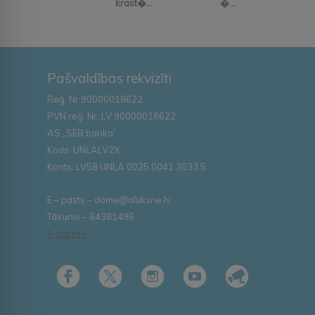
krast�...
�...
Pašvaldības rekvizīti
Reģ. Nr.90000018622
PVN reģ. Nr. LV 90000018622
AS „SEB banka”
Kods: UNLALV2X
Konts: LV58 UNLA 0025 0041 3033 5
E – pasts – dome@aluksne.lv
Tālrunis – 64381496
E-adrese