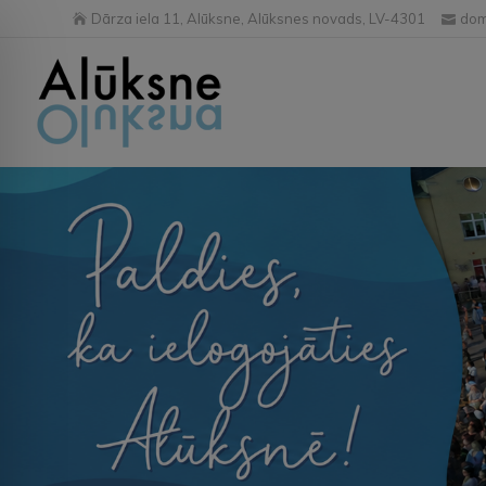
Dārza iela 11, Alūksne, Alūksnes novads, LV-4301
dom