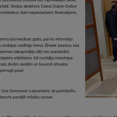
s iestādi. Skolas direktore Daina Dubre-Dobre
remontdarbus, kam nepieciešams finansējums,
centra būvniecības gaitu, par ko informēja
s nodaļas vadītāja Inese Zīmele-Jauniņa, kas
un ziemas laikapstākļu dēļ nav paredzēts
bjekta atklāšana. Kā norādīja ministrijas
 ir starp divām skolām un tuvumā atrodas
 pirmajā pusē.
 Uva Grencione-Lapseniete, lai pastāstītu,
stenots paralēli mācību norisei.