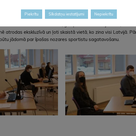
lūksnes pilsētas Bērnu un jaunatnes sporta skolas direktore Līga
Piekrītu
Sīkdatņu iestatījumi
Nepiekrītu
i Rolands Sīlis, Uldis Jauniņš, Krista Rence, Sergejs Sverčkovs. 
centra “Mežinieki” attīstībai, gan peldbaseina vajadzību, lai bū
atrodas ekskluzīvā un ļoti skaistā vietā, ko zina visi Latvijā. Pā
m būtu jādomā par īpašas nozares sportistu sagatavošanu.