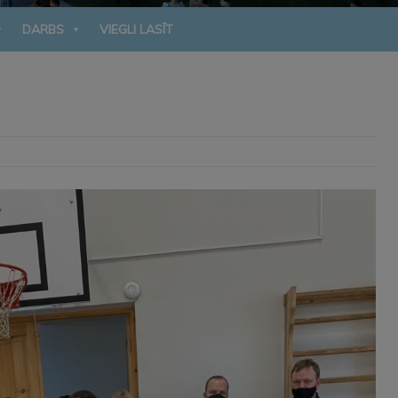
DARBS
VIEGLI LASĪT