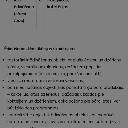
ēdināšana
kafetērijas
(
street
food
)
Ēdināšanas klasifikācijas skaidrojumi
restorāni ir ēdināšanas objekti ar plašu ēdienu un dzērienu
klāstu, viesmīļu apkalpošanu, dažādiem papildus
pakalpojumiem (dzīvā mūzika, priekšnesumi utt.);
viesnīcu restorāni ir restorāni viesnīcās;
bāri ir ēdināšanas objekti, kas pamatā tirgo bāra produkciju,
– kokteiļus, citus dzērienus, dažādas uzkodas pie
kokteiļiem un dzērieniem, apkalpošana pie bāra letes, var
būt izklaides programmas;
specializētie objekti ir ēdināšanas objekti, kas piedāvā
noteiktu nacionālo virtuvi vai noteiktu ēdienu satura (zivju,