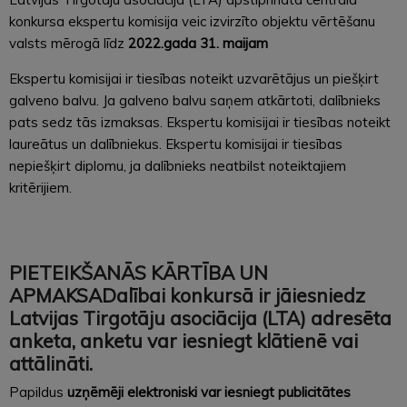
konkursa ekspertu komisija veic izvirzīto objektu vērtēšanu
valsts mērogā līdz
2022.gada 31. maijam
Ekspertu komisijai ir tiesības noteikt uzvarētājus un piešķirt
galveno balvu. Ja galveno balvu saņem atkārtoti, dalībnieks
pats sedz tās izmaksas. Ekspertu komisijai ir tiesības noteikt
laureātus un dalībniekus. Ekspertu komisijai ir tiesības
nepiešķirt diplomu, ja dalībnieks neatbilst noteiktajiem
kritērijiem.
PIETEIKŠANĀS KĀRTĪBA UN
APMAKSADalībai konkursā ir jāiesniedz
Latvijas Tirgotāju asociācija (LTA) adresēta
anketa,
anketu var iesniegt klātienē vai
attālināti
.
Papildus
uzņēmēji elektroniski var iesniegt publicitātes