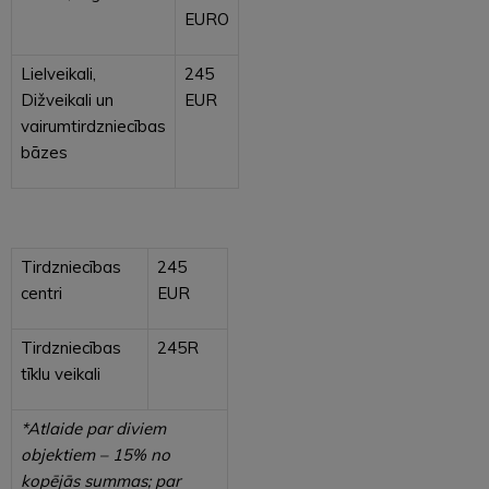
EURO
Lielveikali,
245
Dižveikali un
EUR
vairumtirdzniecības
bāzes
Tirdzniecības
245
centri
EUR
Tirdzniecības
245R
tīklu veikali
*Atlaide par diviem
objektiem – 15% no
kopējās summas; par