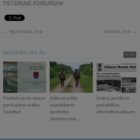
PIETEIKUMS KONKURSAM
← Iepriekšējā ziņa
Nākošā ziņa →
Iesakām arī šo
<
>
Pastāsti savas domas
Alūksnē notiks
Iznācis jaunākais
par Kopienu svētku
orientēšanās
pašvaldības
iniciatīvu!
apmācība
informatīvā izdevum...
Zemessardze...