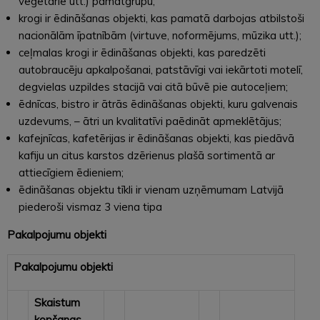
veģetārie utt.) pamatgrupu;
krogi ir ēdināšanas objekti, kas pamatā darbojas atbilstoši
nacionālām īpatnībām (virtuve, noformējums, mūzika utt.);
ceļmalas krogi ir ēdināšanas objekti, kas paredzēti
autobraucēju apkalpošanai, patstāvīgi vai iekārtoti motelī,
degvielas uzpildes stacijā vai citā būvē pie autoceļiem;
ēdnīcas, bistro ir ātrās ēdināšanas objekti, kuru galvenais
uzdevums, – ātri un kvalitatīvi paēdināt apmeklētājus;
kafejnīcas, kafetērijas ir ēdināšanas objekti, kas piedāvā
kafiju un citus karstos dzērienus plašā sortimentā ar
attiecīgiem ēdieniem;
ēdināšanas objektu tīkli ir vienam uzņēmumam Latvijā
piederoši vismaz 3 viena tipa
Pakalpojumu objekti
Pakalpojumu objekti
Skaistum
kopšanas