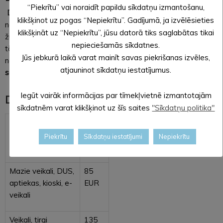
“Piekrītu” vai noraidīt papildu sīkdatņu izmantošanu,
D
alības maksa konkursā ir paredzēta ekspertu grupas darba
klikšķinot uz pogas “Nepiekrītu”. Gadījumā, ja izvēlēsieties
nodrošināšanai. Konkursa dalībnieku reklāmas izvietošanai
klikšķināt uz “Nepiekrītu”, jūsu datorā tiks saglabātas tikai
žurnālā “Latvijas Tirgotājs”, Latvijas Tirgotāju asociācijas un
nepieciešamās sīkdatnes.
tās partneru mājas lapās un sociālajos tīklos. Konkursa
Jūs jebkurā laikā varat mainīt savas piekrišanas izvēles,
noslēguma pasākuma rīkošanai.
Konkursa dalības maksu
atjauninot sīkdatņu iestatījumus.
sedz izvirzītais uzņēmums vai pašvaldība.
Iegūt vairāk informācijas par tīmekļvietnē izmantotajām
Dalības maksa tirdzniecības objektu grupā
sīkdatnēm varat klikšķinot uz šīs saites
"Sīkdatņu politika"
Labdarības veikali,
65
eko veikali līdz
EUR
Piekrītu
Sīkdatņu iestatījumi
Nepiekrītu
(100m2)
Mazie veikali, DUS,
85
aptiekas, kioski, e-
EUR
veikali
Veikali, tirgi
135