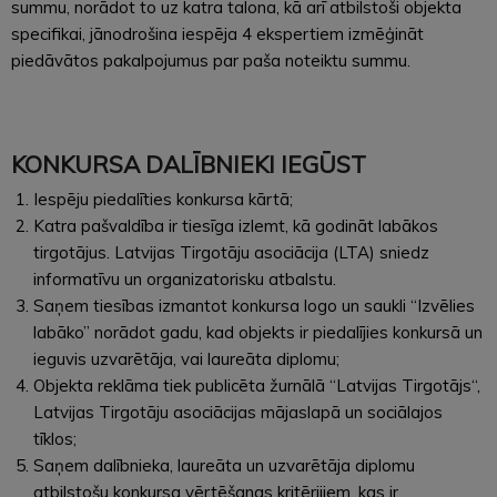
summu, norādot to uz katra talona, kā arī atbilstoši objekta
specifikai, jānodrošina iespēja 4 ekspertiem izmēģināt
piedāvātos pakalpojumus par paša noteiktu summu.
KONKURSA DALĪBNIEKI IEGŪST
Iespēju piedalīties konkursa kārtā;
Katra pašvaldība ir tiesīga izlemt, kā godināt labākos
tirgotājus. Latvijas Tirgotāju asociācija (LTA) sniedz
informatīvu un organizatorisku atbalstu.
Saņem tiesības izmantot konkursa logo un saukli “Izvēlies
labāko” norādot gadu, kad objekts ir piedalījies konkursā un
ieguvis uzvarētāja, vai laureāta diplomu;
Objekta reklāma tiek publicēta žurnālā “Latvijas Tirgotājs“,
Latvijas Tirgotāju asociācijas mājaslapā un sociālajos
tīklos;
Saņem dalībnieka, laureāta un uzvarētāja diplomu
atbilstošu konkursa vērtēšanas kritērijiem, kas ir