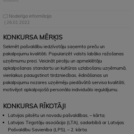
nolikums
Noderīga informācija
| 26.01.2022
KONKURSA MĒRĶIS
Sekmēt pašvaldību iedzīvotāju saņemto preču un
pakalpojumu kvalitāti. Popularizēt valsts labāko ražošanas
uzņēmumu preci. Veicināt pircēju un apmeklētāju
apkalpošanas standartu un kultūras uzlabošanu uzņēmumā,
vienlaikus paaugstinot tirdzniecības, ēdināšanas un
pakalpojumu nozares uzņēmēju piedāvātā servisa kvalitāti,
motivējot apkalpojošā personāla individuālo ieguldījumu.
KONKURSA RĪKOTĀJI
Latvijas pilsētu un novadu pašvaldības, – kārta;
Latvijas Tirgotāju asociācija (LTA), sadarbībā ar Latvijas
Pašvaldību Savienība (LPS), – 2. kārta.