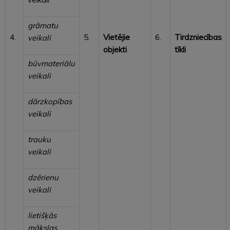
grāmatu
4.
5.
Vietējie
6.
Tirdzniecības
veikali
objekti
tīkli
būvmateriālu
veikali
dārzkopības
veikali
trauku
veikali
dzērienu
veikali
lietišķās
mākslas