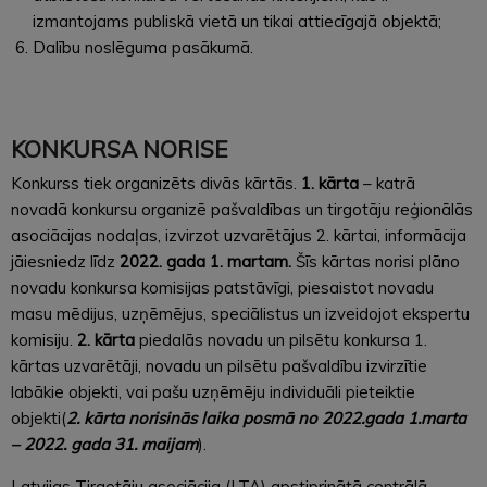
izmantojams publiskā vietā un tikai attiecīgajā objektā;
Dalību noslēguma pasākumā.
KONKURSA NORISE
Konkurss tiek organizēts divās kārtās.
1. kārta
– katrā
novadā konkursu organizē pašvaldības un tirgotāju reģionālās
asociācijas nodaļas, izvirzot uzvarētājus 2. kārtai, informācija
jāiesniedz līdz
2022. gada 1. martam.
Šīs kārtas norisi plāno
novadu konkursa komisijas patstāvīgi, piesaistot novadu
masu mēdijus, uzņēmējus, speciālistus un izveidojot ekspertu
komisiju.
2. kārta
piedalās novadu un pilsētu konkursa 1.
kārtas uzvarētāji, novadu un pilsētu pašvaldību izvirzītie
labākie objekti, vai pašu uzņēmēju individuāli pieteiktie
objekti(
2. kārta norisinās laika posmā no 2022.gada 1.marta
– 2022. gada 31. maijam
).
Latvijas Tirgotāju asociācija (LTA) apstiprinātā centrālā