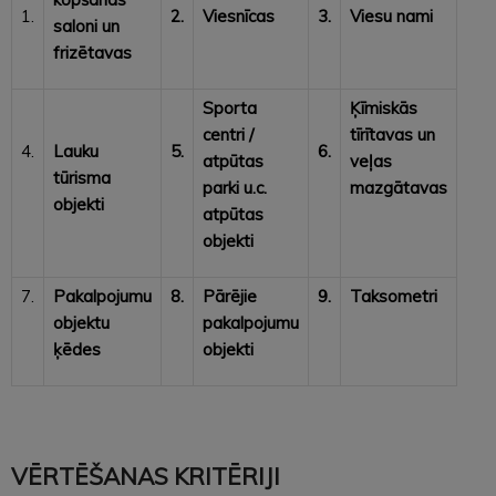
1.
2.
Viesnīcas
3.
Viesu nami
saloni un
frizētavas
Sporta
Ķīmiskās
centri /
tīrītavas un
4.
Lauku
5.
6.
atpūtas
veļas
tūrisma
parki u.c.
mazgātavas
objekti
atpūtas
objekti
7.
Pakalpojumu
8.
Pārējie
9.
Taksometri
objektu
pakalpojumu
ķēdes
objekti
VĒRTĒŠANAS KRITĒRIJI