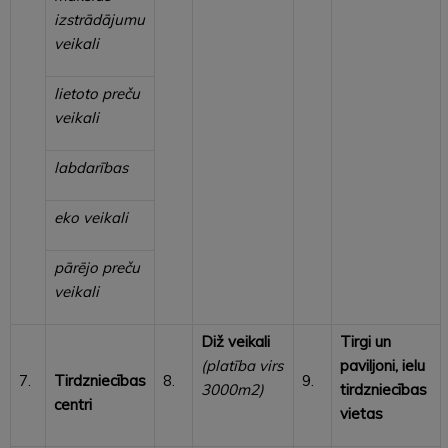
izstrādājumu
veikali
lietoto preču
veikali
labdarības
eko veikali
pārējo preču
veikali
Diž veikali
Tirgi un
(platība virs
paviljoni, ielu
7.
Tirdzniecības
8.
9.
3000m2)
tirdzniecības
centri
vietas