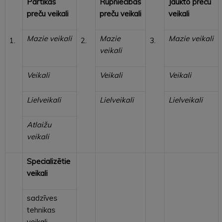
Pārtikas
Rūpniecības
Jaukto preču
preču veikali
preču veikali
veikali
Mazie veikali
Mazie
Mazie veikali
1.
2.
3.
veikali
Veikali
Veikali
Veikali
Lielveikali
Lielveikali
Lielveikali
Atlaižu
veikali
Specializētie
veikali
sadzīves
tehnikas
veikali