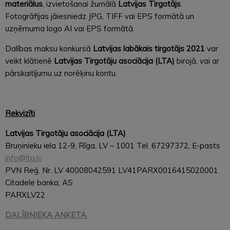
materiālus
, izvietošanai žurnālā
Latvijas Tirgotājs
.
Fotogrāfijas jāiesniedz JPG, TIFF vai EPS formātā un
uzņēmuma logo AI vai EPS formātā.
Dalības maksu konkursā
Latvijas labākais tirgotājs 2021
var
veikt klātienē
Latvijas Tirgotāju asociācija (LTA)
birojā, vai ar
pārskaitījumu uz norēķinu kontu.
Rekvizīti
Latvijas Tirgotāju asociācija (LTA)
Bruņinieku iela 12-9, Rīga, LV – 1001 Tel. 67297372, E-pasts
info@lta.lv
PVN Reģ. Nr. LV 40008042591 LV41PARX0016415020001
Citadele banka, AS
PARXLV22
DALĪBNIEKA ANKETA