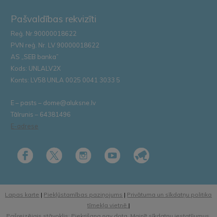
Pašvaldības rekvizīti
Reģ. Nr.90000018622
PVN reģ. Nr. LV 90000018622
AS „SEB banka”
Kods: UNLALV2X
Konts: LV58 UNLA 0025 0041 3033 5
E – pasts – dome@aluksne.lv
Tālrunis – 64381496
E-adrese
Lapas karte
|
Piekļūstamības paziņojums
|
Privātuma un sīkdatņu politika
tīmekļa vietnē
|
Pašreizējais stāvoklis: Piekrišana nav dota.
Mainīt sīkdatņu iestatījumus.