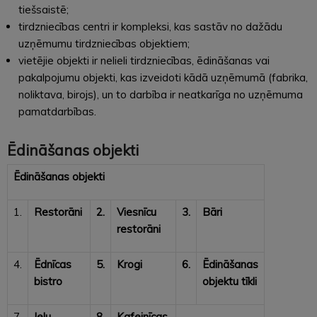
tiešsaistē;
tirdzniecības centri ir kompleksi, kas sastāv no dažādu
uzņēmumu tirdzniecības objektiem;
vietējie objekti ir nelieli tirdzniecības, ēdināšanas vai
pakalpojumu objekti, kas izveidoti kādā uzņēmumā (fabrika,
noliktava, birojs), un to darbība ir neatkarīga no uzņēmuma
pamatdarbības.
Ēdināšanas objekti
Ēdināšanas objekti
1.
Restorāni
2.
Viesnīcu
3.
Bāri
restorāni
4.
Ēdnīcas
5.
Krogi
6.
Ēdināšanas
bistro
objektu tīkli
7.
Ielu
8.
Kafejnīcas,