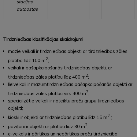
stacijas,
autoostas
Tirdzniecības klasifikācijas skaidrojumi
mazie veikali ir tirdzniecības objekti ar tirdzniecības zāles
2
platība līdz 100 m
;
veikali ir pašapkalpošanās tirdzniecības objekti, ar
2
tirdzniecības zāles platību līdz 400 m
;
lielveikali ir mazumtirdzniecības pašapkalpošanās objekti ar
2
tirdzniecības zāles platību virs 400 m
;
specializētie veikali ir noteiktu preču grupu tirdzniecības
objekti;
2
kioski ir objekti ar tirdzniecības platību līdz 15 m
;
2
paviljoni ir objekti ar platību līdz 30 m
;
e-veikals ir pārtikas un nepārtikas preču tirdzniecība