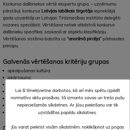
Konkursa dalībniekus vērtē ekspertu grupa, – uzņēmumu
pārstāvji, konkursa
Latvijas labākais tirgotājs
iepriekšējā
gada uzvarētāji un Latvijas Tirdzniecības institūta deleģēti
nozares speciālisti. Vērtēšana notiek atbilstoši konkursa
dalībnieku specifikai, saskaņā ar objektu klasifikāciju.
Vērtēšanas sistēma balstīta uz
“anonīmā pircēja”
pārbaudes
principu.
Galvenās vērtēšanas kritēriju grupas
apkalpošanas kultūra;
iekārtojums;
preču klāsts;
Lai šī tīmekļvietne darbotos, kā arī mēs spētu izpildīt
preču marķējums;
normatīvo aktu prasības, tā izmanto savas un trešo pušu
kārtība un tīrība;
nepieciešamās sīkdatnes. Ar Jūsu piekrišanu var tik
informācija;
uzstādītas papildu sīkdatnes.
speciālie piedāvājumi.
Jūs varat piekrist visām sīkdatnēm, noklikšķinot uz pogas
DALĪBAS MAKSA