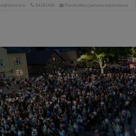
e@aluksne.lv
64381496
Pierakstīties jaunumu saņemšanai