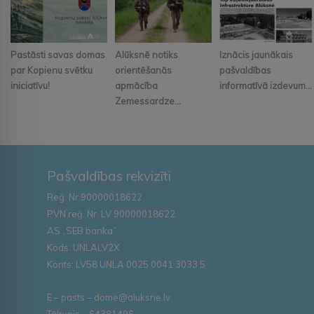
Pastāsti savas domas
Alūksnē notiks
Iznācis jaunākais
par Kopienu svētku
orientēšanās
pašvaldības
iniciatīvu!
apmācība
informatīvā izdevum...
Zemessardze...
Pašvaldības rekvizīti
Reģ. Nr.90000018622
PVN reģ. Nr. LV 90000018622
AS „SEB banka”
Kods: UNLALV2X
Konts: LV58 UNLA 0025 0041 3033 5
E – pasts – dome@aluksne.lv
Tālrunis – 64381496