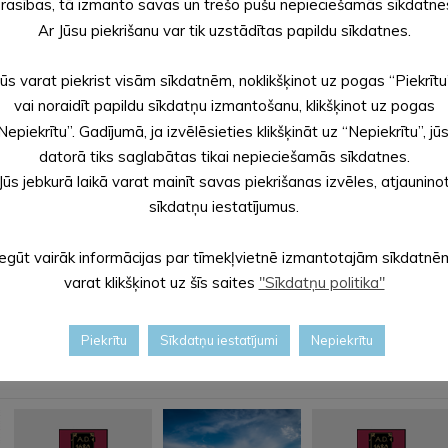
rasības, tā izmanto savas un trešo pušu nepieciešamās sīkdatne
ās attīstības fonda projekta “Alūksnes novada vispārējās izglītī
Ar Jūsu piekrišanu var tik uzstādītas papildu sīkdatnes.
 SIA “REM PRO”, būvuzraudzību – SIA “Būvuzraugi LV”. Projektu 
Jūs varat piekrist visām sīkdatnēm, noklikšķinot uz pogas “Piekrītu
vai noraidīt papildu sīkdatņu izmantošanu, klikšķinot uz pogas
Nepiekrītu”. Gadījumā, ja izvēlēsieties klikšķināt uz “Nepiekrītu”, jū
datorā tiks saglabātas tikai nepieciešamās sīkdatnes.
Jūs jebkurā laikā varat mainīt savas piekrišanas izvēles, atjaunino
sīkdatņu iestatījumus.
Iegūt vairāk informācijas par tīmekļvietnē izmantotajām sīkdatnē
varat klikšķinot uz šīs saites
"Sīkdatņu politika"
Piekrītu
Sīkdatņu iestatījumi
Nepiekrītu