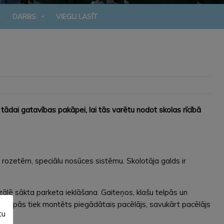
DARBS
VIEGLI LASĪT
ādai gatavības pakāpei, lai tās varētu nodot skolas rīcībā
 rozetēm, speciālu nosūces sistēmu. Skolotāja galds ir
zālē sākta parketa ieklāšana. Gaiteņos, klašu telpās un
ekštelpās tiek montēts piegādātais pacēlājs, savukārt pacēlājs
tu