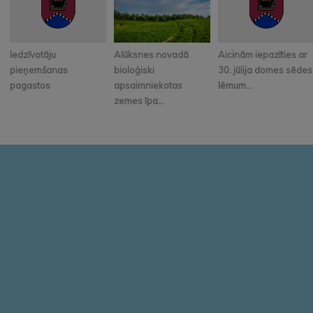
Iedzīvotāju
Alūksnes novadā
Aicinām iepazīties ar
pieņemšanas
bioloģiski
30. jūlija domes sēdes
pagastos
apsaimniekotas
lēmum...
zemes īpa...