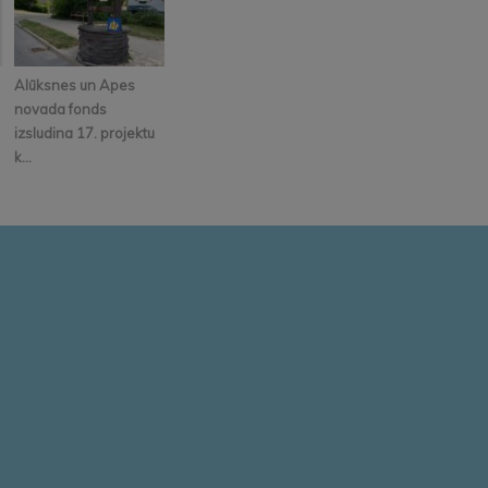
Alūksnes un Apes
novada fonds
izsludina 17. projektu
k...