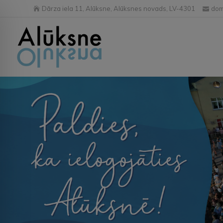
Dārza iela 11, Alūksne, Alūksnes novads, LV-4301
dom