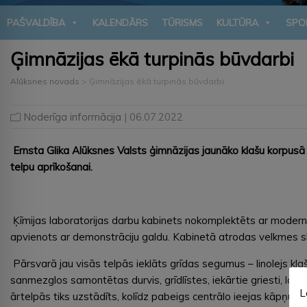
PAŠVALDĪBA
KALENDĀRS
TŪRISMS
KULTŪRA
SPO
Ģimnāzijas ēkā turpinās būvdarbi
Alūksnes novads
>
Ģimnāzijas ēkā turpinās būvdarbi
Noderīga informācija
| 06.07.2022
Ernsta Glika Alūksnes Valsts ģimnāzijas jaunāko klašu korpusā
telpu aprīkošanai.
Ķīmijas laboratorijas darbu kabinets nokomplektēts ar modernā
apvienots ar demonstrāciju galdu. Kabinetā atrodas velkmes sk
Pārsvarā jau visās telpās ieklāts grīdas segumus – linolejs kla
sanmezglos samontētas durvis, grīdlīstes, iekārtie griesti, lam
L
ārtelpās tiks uzstādīts, kolīdz pabeigs centrālo ieejas kāpņu izb