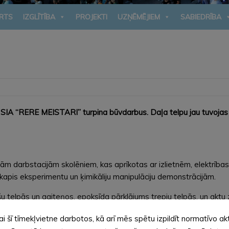
RTS
IZGLĪTĪBA
PROJEKTI
UZŅĒMĒJIEM
SABIEDRĪBA
 SIA “RERE MEISTARI” turpina būvdarbus. Daļa telpu jau tuvojas t
m darbstacijām skolēniem, kas aprīkotas ar izlietnēm, elektrības
apis eksperimentu un ķimikāliju manipulāciju demonstrācijām.
šu telpās un gaiteņos, epoksīda pārklājums trepju telpās, un aktu 
pas, kāpņu margas, elektrības sadalnes, kā arī tualešu kabīnes. I
ai šī tīmekļvietne darbotos, kā arī mēs spētu izpildīt normatīvo ak
ūvi.