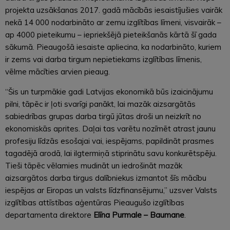
projekta uzsākšanas 2017. gadā mācībās iesaistījušies vairāk
nekā 14 000 nodarbināto ar zemu izglītības līmeni, visvairāk –
ap 4000 pieteikumu – iepriekšējā pieteikšanās kārtā šī gada
sākumā. Pieaugošā iesaiste apliecina, ka nodarbināto, kuriem
ir zems vai darba tirgum nepietiekams izglītības līmenis,
vēlme mācīties arvien pieaug.
“Šis un turpmākie gadi Latvijas ekonomikā būs izaicinājumu
pilni, tāpēc ir ļoti svarīgi panākt, lai mazāk aizsargātās
sabiedrības grupas darba tirgū jūtas droši un neizkrīt no
ekonomiskās aprites. Daļai tas varētu nozīmēt atrast jaunu
profesiju līdzās esošajai vai, iespējams, papildināt prasmes
tagadējā arodā, lai ilgtermiņā stiprinātu savu konkurētspēju.
Tieši tāpēc vēlamies mudināt un iedrošināt mazāk
aizsargātos darba tirgus dalībniekus izmantot šīs mācību
iespējas ar Eiropas un valsts līdzfinansējumu,” uzsver Valsts
izglītības attīstības aģentūras Pieaugušo izglītības
departamenta direktore
Elīna Purmale – Baumane
.