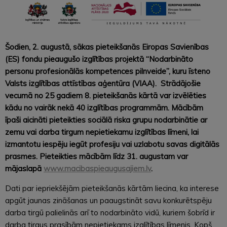
Šodien, 2. augustā, sākas pieteikšanās Eiropas Savienības
(ES) fondu pieaugušo izglītības projektā “Nodarbināto
personu profesionālās kompetences pilnveide”, kuru īsteno
Valsts izglītības attīstības aģentūra (VIAA). Strādājošie
vecumā no 25 gadiem 8. pieteikšanās kārtā var izvēlēties
kādu no vairāk nekā 40 izglītības programmām. Mācībām
īpaši aicināti pieteikties sociālā riska grupu nodarbinātie ar
zemu vai darba tirgum nepietiekamu izglītības līmeni, lai
izmantotu iespēju iegūt profesiju vai uzlabotu savas digitālās
prasmes.
Pieteikties mācībām līdz 31. augustam var
mājaslapā
www.macibaspieaugusajiem.lv
.
Dati par iepriekšējām pieteikšanās kārtām liecina, ka interese
apgūt jaunas zināšanas un paaugstināt savu konkurētspēju
darba tirgū palielinās arī to nodarbināto vidū, kuriem šobrīd ir
darba tirgus prasībām nepietiekams izglītības līmenis. Kopš