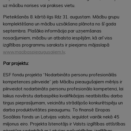
uz mācību norises vai prakses vietu.
Pieteikšanās 8. kārtā ilgs līdz 31. augustam. Mācību grupu
komplektēšana un mācību uzsākšana plānota no šī gada
septembra. Plašāka informācija par uzņemšanas
nosacījumiem, mācību un atbalsta iespējām, kā arī viss
izglītības programmu saraksts ir pieejams mājaslapā
www.macibaspieaugusajiem.lv
.
Par projektu:
ESF fondu projekta “Nodarbināto personu profesionālās
kompetences pilnveide” jeb Mācību pieaugušajiem mērķis ir
pilnveidot nodarbināto personu profesionālo kompetenci, lai
laikus novērstu darbaspēka kvalifikācijas neatbilstību darba
tirgus pieprasījumam, veicinātu strādājošo konkurētspēju un
darba produktivitātes pieaugumu. To finansē Eiropas
Sociālais fonds un Latvijas valsts, ieguldot vairāk nekā 45
miljonus eiro. Projekta īstenotājs ir Valsts izglītības attīstības
aģentūra sadarbībā ar Latvijas pašvaldībām, izglītības