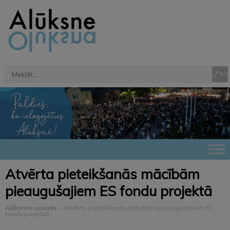
Atvērta pieteikšanās mācībām
pieaugušajiem ES fondu projektā
Alūksnes novads
>
Atvērta pieteikšanās mācībām pieaugušajiem ES
fondu projektā