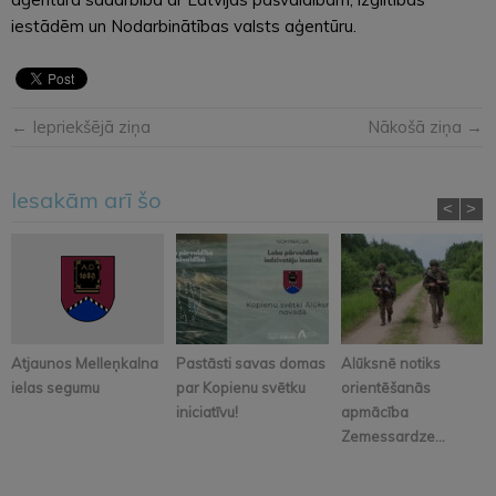
iestādēm un Nodarbinātības valsts aģentūru.
← Iepriekšējā ziņa
Nākošā ziņa →
Iesakām arī šo
<
>
Atjaunos Melleņkalna
Pastāsti savas domas
Alūksnē notiks
ielas segumu
par Kopienu svētku
orientēšanās
iniciatīvu!
apmācība
Zemessardze...