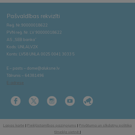
Pašvaldības rekvizīti
Reģ. Nr.90000018622
PVN reģ. Nr. LV 90000018622
AS „SEB banka”
Kods: UNLALV2X
Konts: LV58 UNLA 0025 0041 3033 5
E – pasts – dome@aluksne.lv
Tālrunis – 64381496
E-adrese
Lapas karte
|
Piekļūstamības paziņojums
|
Privātuma un sīkdatņu politika
tīmekļa vietnē
|