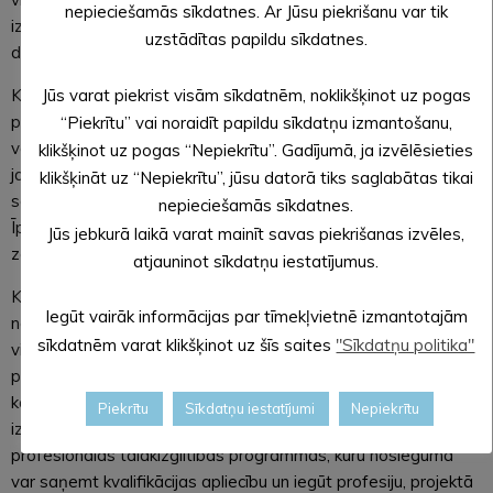
nepieciešamās sīkdatnes. Ar Jūsu piekrišanu var tik
izglītības programmās un 1 studiju kursā varēs apgūt
uzstādītas papildu sīkdatnes.
digitālās pamata prasmes.
Jūs varat piekrist visām sīkdatnēm, noklikšķinot uz pogas
Kā iepriekšējās kārtās, arī šajā pieteikties izglītības
programmām varēs strādājoši un pašnodarbināti iedzīvotāji
“Piekrītu” vai noraidīt papildu sīkdatņu izmantošanu,
vecumā no 25 gadiem ar pabeigtu vai nepabeigtu izglītību,
klikšķinot uz pogas “Nepiekrītu”. Gadījumā, ja izvēlēsieties
jaunie vecāki, kas atrodas bērna kopšanas atvaļinājumā un ir
klikšķināt uz “Nepiekrītu”, jūsu datorā tiks saglabātas tikai
saglabājuši darba attiecības, kā arī strādājošie pensionāri.
nepieciešamās sīkdatnes.
Īpaši aicināti pieteikties sociālā riska grupu nodarbinātie ar
Jūs jebkurā laikā varat mainīt savas piekrišanas izvēles,
zemu vai darba tirgum nepietiekamu izglītības līmeni.
atjauninot sīkdatņu iestatījumus.
Katrs strādājošais projekta laikā var mācīties divas reizes
Iegūt vairāk informācijas par tīmekļvietnē izmantotajām
neatkarīgi no pieteikšanās kārtu skaita, taču jāņem vērā, ka
sīkdatnēm varat klikšķinot uz šīs saites
"Sīkdatņu politika"
vienlaicīgi iespējams mācīties tikai vienā izglītības
programmā. Atšķirībā no iepriekšējām kārtām, 8.pieteikšanās
kārtā katrs mācību dalībnieks var pieteikties tikai vienai
Piekrītu
Sīkdatņu iestatījumi
Nepiekrītu
izglītības programmai. Jāuzsver, ka iespēja apgūt
profesionālās tālākizglītības programmas, kuru noslēgumā
var saņemt kvalifikācijas apliecību un iegūt profesiju, projektā