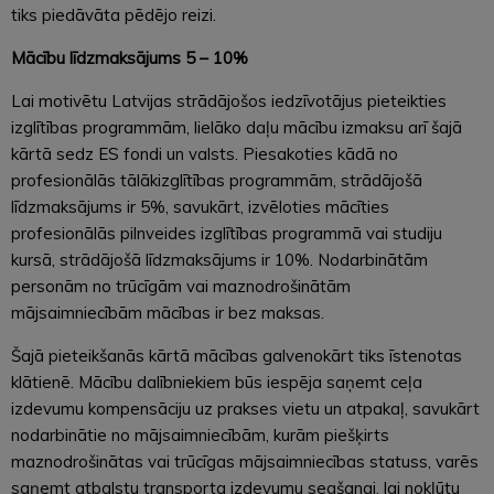
tiks piedāvāta pēdējo reizi.
Mācību līdzmaksājums 5 – 10%
Lai motivētu Latvijas strādājošos iedzīvotājus pieteikties
izglītības programmām, lielāko daļu mācību izmaksu arī šajā
kārtā sedz ES fondi un valsts. Piesakoties kādā no
profesionālās tālākizglītības programmām, strādājošā
līdzmaksājums ir 5%, savukārt, izvēloties mācīties
profesionālās pilnveides izglītības programmā vai studiju
kursā, strādājošā līdzmaksājums ir 10%. Nodarbinātām
personām no trūcīgām vai maznodrošinātām
mājsaimniecībām mācības ir bez maksas.
Šajā pieteikšanās kārtā mācības galvenokārt tiks īstenotas
klātienē. Mācību dalībniekiem būs iespēja saņemt ceļa
izdevumu kompensāciju uz prakses vietu un atpakaļ, savukārt
nodarbinātie no mājsaimniecībām, kurām piešķirts
maznodrošinātas vai trūcīgas mājsaimniecības statuss, varēs
saņemt atbalstu transporta izdevumu segšanai, lai nokļūtu