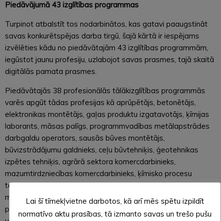
Piedāvājumā 43 izglītības programmas
Turpinot atbalstīt tos nodarbinātos, kas gatavi paaugstināt
savas konkurētspējas darba tirgū, šajā kārtā ir iespējams
izvēlēties kādu no piedāvātajām 43 izglītības programmām,
iegūstot jaunu profesiju, uzlabojot savas prasmes, tajā skaitā
digitālās pamata prasmes.
Piedāvātajās 38 profesionālās tālākizglītības programmās
varēs apgūt tādas profesijas kā aprūpētājs, betonētājs,
elektronikas montētājs, gaļas produktu izgatavotājs, ķīmijas
laborants, māsas palīgs, programmvadības metālapstrādes
darbgaldu operators, sausās būves montētājs,
būvizstrādājumu galdnieks, ceļu būvtehniķis, ģeotehnikas
izpētes tehniķis, agrārā sektora komercdarbinieks,
mazumtirdzniecības komercdarbinieks, ķīmisko procesu
tehniķis, lopkopības tehniķis, meliorācijas sistēmu būvtehniķis,
meža mašīnu operators, mērniecības tehniķis,
Lai šī tīmekļvietne darbotos, kā arī mēs spētu izpildīt
programmvadības metālapstrādes darbgaldu iestatītājs un
normatīvo aktu prasības, tā izmanto savas un trešo pušu
vides iekārtu tehniķis. Savukārt 4 profesionālās pilnveides