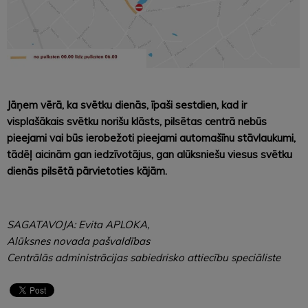
Jāņem vērā, ka svētku dienās, īpaši sestdien, kad ir
visplašākais svētku norišu klāsts, pilsētas centrā nebūs
pieejami vai būs ierobežoti pieejami automašīnu stāvlaukumi,
tādēļ aicinām gan iedzīvotājus, gan alūksniešu viesus svētku
dienās pilsētā pārvietoties kājām.
SAGATAVOJA: Evita APLOKA,
Alūksnes novada pašvaldības
Centrālās administrācijas sabiedrisko attiecību speciāliste