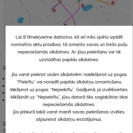
Lai šī tīmekļvietne darbotos, kā arī mēs spētu izpildīt
normatīvo aktu prasības, tā izmanto savas un trešo pušu
nepieciešamās sīkdatnes. Ar Jūsu piekrišanu var tik
uzstādītas papildu sīkdatnes.
06.08.2022.
no pulksten 06.00 līdz pulksten 16.00:
Jūs varat piekrist visām sīkdatnēm, noklikšķinot uz pogas
Pils ielā posmā no Lielā Ezera ielas līdz Rijukalna ielai;
“Piekrītu” vai noraidīt papildu sīkdatņu izmantošanu,
Ojāra Vācieša ielā posmā no Pilssalas ielas līdz Dārza ielai;
klikšķinot uz pogas “Nepiekrītu”. Gadījumā, ja izvēlēsieties
Dzirnavu ielā posmā no Dzirnavu ielas 5 līdz Brūža ielai;
klikšķināt uz “Nepiekrītu”, jūsu datorā tiks saglabātas tikai
Skolas ielā posmā no Brūža ielas līdz Ojāra Vācieša ielai.
nepieciešamās sīkdatnes.
Jūs jebkurā laikā varat mainīt savas piekrišanas izvēles,
atjauninot sīkdatņu iestatījumus.
06.08.2022.
no pulksten 06.00 līdz pulksten 19.00 (līdz
GHETTO GAMES sacensību beigām):