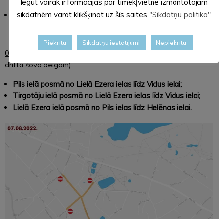
Iegūt vairāk informācijas par tīmekļvietnē izmantotajām
sīkdatnēm varat klikšķinot uz šīs saites
"Sīkdatņu politika"
Brūža ielā posmā no Skolas ielas līdz Brūža ielai 7
.
Piekrītu
Sīkdatņu iestatījumi
Nepiekrītu
06.08.2022.
no pulksten 12.00 līdz pulksten 14.30 (līdz ABIO
drifta šova beigām):
Pils ielā posmā no Lielā Ezera ielas līdz Vidus ielai;
Tirgotāju ielā posmā no Lielā Ezera ielas līdz Vidus ielai;
Lielā Ezera ielā posmā no Pils ielas līdz Helēnas ielai.