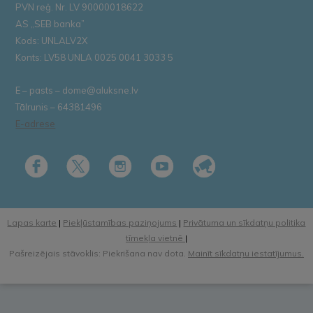
PVN reģ. Nr. LV 90000018622
AS „SEB banka”
Kods: UNLALV2X
Konts: LV58 UNLA 0025 0041 3033 5
E – pasts – dome@aluksne.lv
Tālrunis – 64381496
E-adrese
Lapas karte
|
Piekļūstamības paziņojums
|
Privātuma un sīkdatņu politika
tīmekļa vietnē
|
Pašreizējais stāvoklis: Piekrišana nav dota.
Mainīt sīkdatņu iestatījumus.