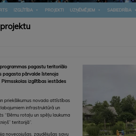
RTS
IZGLĪTĪBA
PROJEKTI
UZŅĒMĒJIEM
SABIEDRĪBA
 projektu
programmas pagastu teritoriālo
as pagasta pārvalde īstenoja
Pirmsskolas izglītības iestādes
n priekšlikumus novada attīstības
abojumiem infrastruktūrā un
ts “Bērnu rotaļu un spēļu laukuma
ņš” teritorijā”.
bija novecojušas, zaudējušas savu