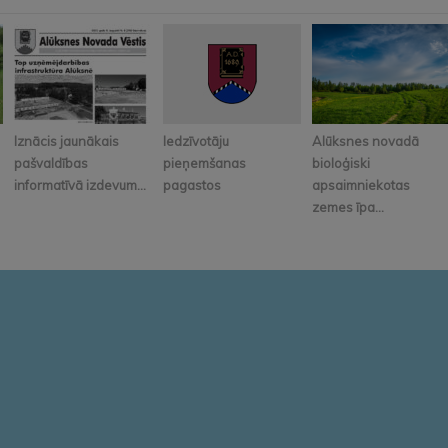
Iznācis jaunākais
Iedzīvotāju
Alūksnes novadā
pašvaldības
pieņemšanas
bioloģiski
informatīvā izdevum...
pagastos
apsaimniekotas
zemes īpa...