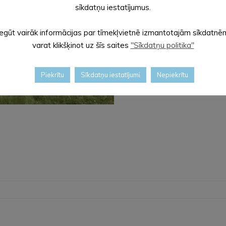
sīkdatņu iestatījumus.
Iegūt vairāk informācijas par tīmekļvietnē izmantotajām sīkdatnē
varat klikšķinot uz šīs saites
"Sīkdatņu politika"
Piekrītu
Sīkdatņu iestatījumi
Nepiekrītu