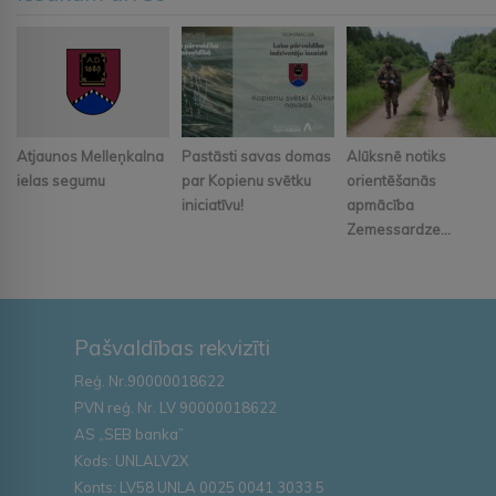
Atjaunos Melleņkalna
Pastāsti savas domas
Alūksnē notiks
ielas segumu
par Kopienu svētku
orientēšanās
iniciatīvu!
apmācība
Zemessardze...
Pašvaldības rekvizīti
Reģ. Nr.90000018622
PVN reģ. Nr. LV 90000018622
AS „SEB banka”
Kods: UNLALV2X
Konts: LV58 UNLA 0025 0041 3033 5