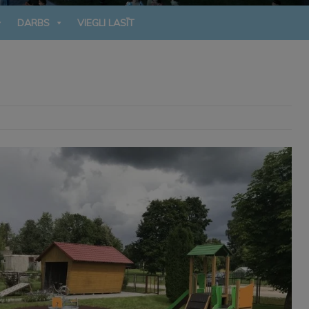
DARBS
VIEGLI LASĪT