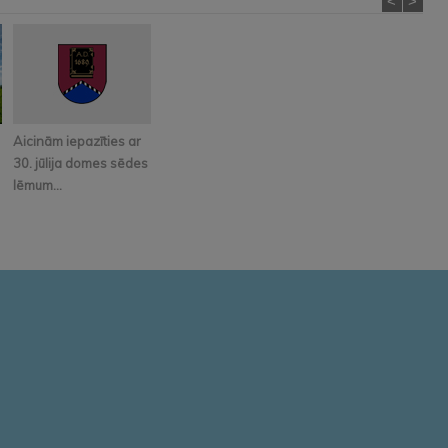
<
>
Aicinām iepazīties ar
30. jūlija domes sēdes
lēmum...