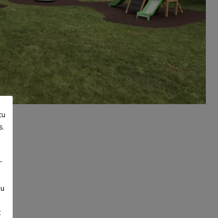
tu
s.
”
su
t