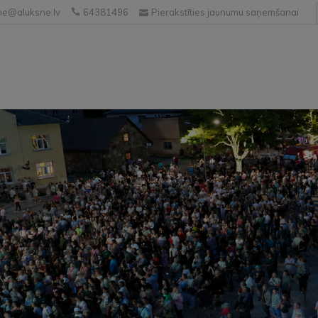
e@aluksne.lv
64381496
Pierakstīties jaunumu saņemšanai