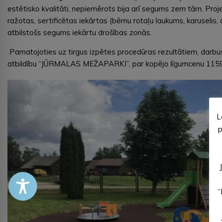
estētisko kvalitāti, nepiemērots bija arī segums zem tām. Proje
ražotas, sertificētas iekārtas (bērnu rotaļu laukums, karuselis, 
atbilstošs segums iekārtu drošības zonās.
Pamatojoties uz tirgus izpētes procedūras rezultātiem, darbu
atbildību “JŪRMALAS MEŽAPARKI”, par kopējo līgumcenu 115
L
p
“