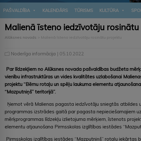
PAŠVALDĪBA
KALENDĀRS
TŪRISMS
KULTŪRA
SPO
Malienā īsteno iedzīvotāju rosinātu
Alūksnes novads
>
Malienā īsteno iedzīvotāju rosinātu projektu
Noderīga informācija
| 05.10.2022
Par līdzekļiem no Alūksnes novada pašvaldības budžeta mērķ
vienību infrastruktūras un vides kvalitātes uzlabošanai Malien
projektu “Bērnu rotaļu un spēļu laukuma elementu atjaunošana 
“Mazputniņš” teritorijā”.
Ņemot vērā Malienas pagasta iedzīvotāju sniegtās atbildes u
programmas izstrādes gaitā par pagasta nepieciešamajiem uzl
mērķprogrammas līdzekļu izlietojuma mērķiem, īstenots projek
elementu atjaunošana Pirmsskolas izglītības iestādes “Mazputni
Pirmsskolas izglītības iestādes “Mazputniņš” rotaļu iekārtas 