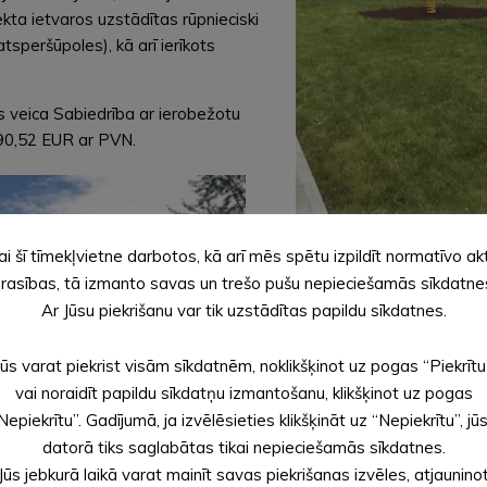
kta ietvaros uzstādītas rūpnieciski
atsperšūpoles), kā arī ierīkots
s veica Sabiedrība ar ierobežotu
90,52 EUR ar PVN.
ai šī tīmekļvietne darbotos, kā arī mēs spētu izpildīt normatīvo ak
rasības, tā izmanto savas un trešo pušu nepieciešamās sīkdatne
Ar Jūsu piekrišanu var tik uzstādītas papildu sīkdatnes.
Jūs varat piekrist visām sīkdatnēm, noklikšķinot uz pogas “Piekrītu
vai noraidīt papildu sīkdatņu izmantošanu, klikšķinot uz pogas
Nepiekrītu”. Gadījumā, ja izvēlēsieties klikšķināt uz “Nepiekrītu”, jū
datorā tiks saglabātas tikai nepieciešamās sīkdatnes.
Jūs jebkurā laikā varat mainīt savas piekrišanas izvēles, atjaunino