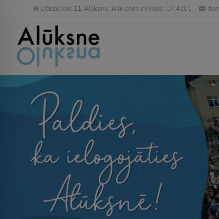
Dārza iela 11, Alūksne, Alūksnes novads, LV-4301
dom