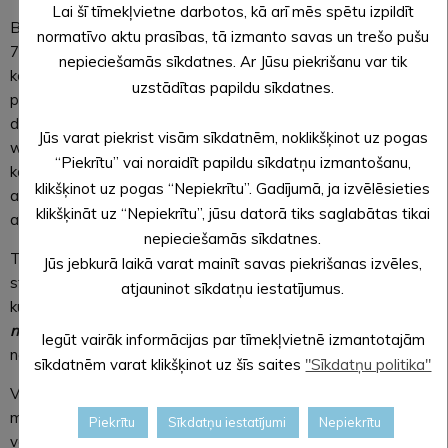
Lai šī tīmekļvietne darbotos, kā arī mēs spētu izpildīt
Baltija vienīgai šaursliežu vilciens visu decembra mēnesi (no
normatīvo aktu prasības, tā izmanto savas un trešo pušu
7. decembra)
kursēs īpašā svētku rotā.
Klašu un darba
nepieciešamās sīkdatnes. Ar Jūsu piekrišanu var tik
kolektīvu grupām Bānītis sarūpējis aizraujošu svētku
uzstādītas papildu sīkdatnes.
piedāvājumu (T.: 20228884). Alūksnes stacijā vilciens pienāk
divas reizes dienā – 14:25 un 19:25 (sestdienu grafiku skaties
Jūs varat piekrist visām sīkdatnēm, noklikšķinot uz pogas
www.banitis.lv.) Dodies ziemīgā izbraucienā līdz Gulbenei, vai
“Piekrītu” vai noraidīt papildu sīkdatņu izmantošanu,
kādai no stacijām. 22 minūšu brauciena attālumā no Alūksnes
klikšķinot uz pogas “Nepiekrītu”. Gadījumā, ja izvēlēsieties
atrodas Umernieku stacija, no kuras viegli atgriezties pilsētā
klikšķināt uz “Nepiekrītu”, jūsu datorā tiks saglabātas tikai
ar taksometru.
nepieciešamās sīkdatnes.
Tikai reizi gadā – decembrī ekspozīcija “Alūksnes Bānīša
Jūs jebkurā laikā varat mainīt savas piekrišanas izvēles,
stacija” (Jāņkalna iela 52) pārtop par Ziemassvētku pieturu,
atjauninot sīkdatņu iestatījumus.
kurā arī tu vari piestāt un no 6.decembra piedalīties
nodarbībā “Pietura: Ziemassvētki
”,
kurā ceļojums uz svētkiem
Iegūt vairāk informācijas par tīmekļvietnē izmantotajām
notiks ar radošām darbnīcām un jautrām rotaļām.
sīkdatnēm varat klikšķinot uz šīs saites
"Sīkdatņu politika"
Viena no svētku sastāvdaļām ir gardas maltītes kopā ar
mīļajiem. Ziemassvētkos – 25. decembrī – visi laipni aicināti uz
Piekrītu
Sīkdatņu iestatījumi
Nepiekrītu
vēsturisko dzelzceļa viesnīcu – Bahnhofs Hotel (Jāņkalna ielā