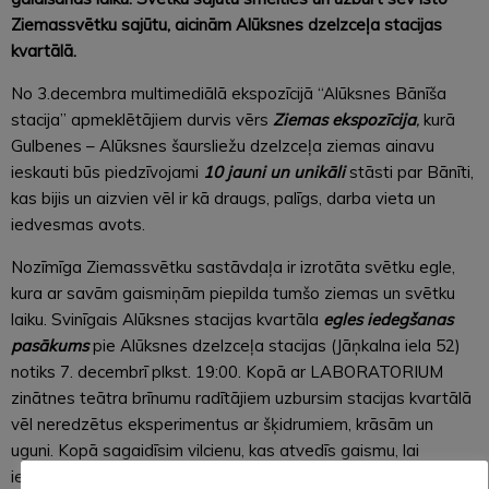
Ziemassvētku sajūtu, aicinām Alūksnes dzelzceļa stacijas
kvartālā.
No 3.decembra multimediālā ekspozīcijā “Alūksnes Bānīša
stacija” apmeklētājiem durvis vērs
Ziemas ekspozīcija
,
kurā
Gulbenes – Alūksnes šaursliežu dzelzceļa ziemas ainavu
ieskauti būs piedzīvojami
10 jauni un unikāli
stāsti par Bānīti,
kas bijis un aizvien vēl ir kā draugs, palīgs, darba vieta un
iedvesmas avots.
Nozīmīga Ziemassvētku sastāvdaļa ir izrotāta svētku egle,
kura ar savām gaismiņām piepilda tumšo ziemas un svētku
laiku. Svinīgais Alūksnes stacijas kvartāla
egles iedegšanas
pasākums
pie Alūksnes dzelzceļa stacijas (Jāņkalna iela 52)
notiks 7. decembrī plkst. 19:00. Kopā ar LABORATORIUM
zinātnes teātra brīnumu radītājiem uzbursim stacijas kvartālā
vēl neredzētus eksperimentus ar šķidrumiem, krāsām un
uguni. Kopā sagaidīsim vilcienu, kas atvedīs gaismu, lai
iedegtu eglē košu jo košu mirdzumu.