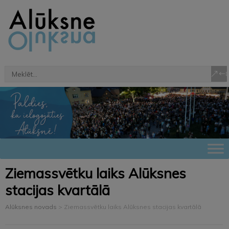
Ziemassvētku laiks Alūksnes
stacijas kvartālā
Alūksnes novads
>
Ziemassvētku laiks Alūksnes stacijas kvartālā