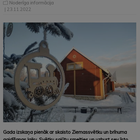
Noderīga informācija
| 23.11.2022
Gada izskaņa pienāk ar skaisto Ziemassvētku un brīnuma
gaidīšanas laiku. Svētku sajūtu smelties un uzburt sev īsto