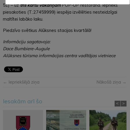
51) – uz
trīs kārtu vakariņām
POP-UP restorānā. Iepriekš
piesakoties (T.:27459999) iespēja izvēlēties nesteidzīgai
maltītei labāko laiku.
Piedzīvo svētkus Alūksnes stacijas kvartālā!
Informāciju sagatavoja:
Dace Bumbiere-Augule
Alūksnes tūrisma informācijas centra vadītājas vietniece
← Iepriekšējā ziņa
Nākošā ziņa →
Iesakām arī šo
<
>