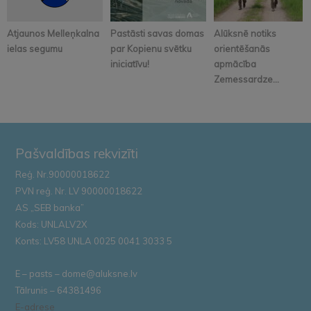
Atjaunos Melleņkalna
Pastāsti savas domas
Alūksnē notiks
ielas segumu
par Kopienu svētku
orientēšanās
iniciatīvu!
apmācība
Zemessardze...
Pašvaldības rekvizīti
Reģ. Nr.90000018622
PVN reģ. Nr. LV 90000018622
AS „SEB banka”
Kods: UNLALV2X
Konts: LV58 UNLA 0025 0041 3033 5
E – pasts – dome@aluksne.lv
Tālrunis – 64381496
E-adrese