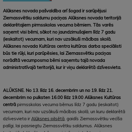
Alūksnes novada pašvaldība arī šogad ir sarūpējusi
Ziemassvētku saldumu paciņas Alūksnes novada teritorijā
deklarētajiem pirmsskolas vecuma bērniem. Tās varēs
saņemt visi bērni, sākot no jaundzimušajiem līdz 7 gadu
(ieskaitot) vecumam, kuri nav uzsākuši mācības skolā.
Alūksnes novada Kultūras centra kultūras darba speciālisti
būs tie rūķi, kuri parūpēsies, lai Ziemassvētku paciņas
norādītā vecumposma bērni saņemtu tajā novada
administratīvajā teritorijā, kur ir viņu deklarētā dzīvesvieta.
ALŪKSNE. No 13. līdz 16. decembrim un no 19. līdz 21.
decembrim no pulksten 16.00 līdz 19.00
Alūksnes Kultūras
centrā
pirmsskolas vecuma bērnus līdz 7 gadu (ieskaitot)
vecumam, kuri nav uzsākuši mācības skolā, un kuru deklarētā
dzīvesvieta ir
Alūksnes pilsētā,
gaidīs Ziemassvētku vecīša
palīgi, lai pasniegtu Ziemassvētku saldumus. Alūksnes