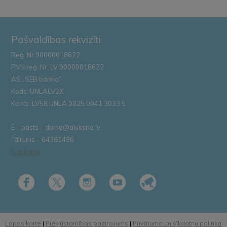
Pašvaldības rekvizīti
Reģ. Nr.90000018622
PVN reģ. Nr. LV 90000018622
AS „SEB banka”
Kods: UNLALV2X
Konts: LV58 UNLA 0025 0041 3033 5
E – pasts – dome@aluksne.lv
Tālrunis – 64381496
E-adrese
Lapas karte
|
Piekļūstamības paziņojums
|
Privātuma un sīkdatņu politika