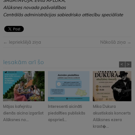
SAGATAVOJA: Evita APLOKA,
Alūksnes novada pašvaldības
Centrālās administrācijas sabiedrisko attiecību speciāliste
← Iepriekšējā ziņa
Nākošā ziņa →
Iesakām arī šo
<
>
Mājas kafejnīcu
Interesenti aicināti
Mika Dukura
dienās aicina izgaršot
piedalīties publiskās
akustiskais koncerts
Alūksnes no...
apsprieš...
Alūksnes ezera
krast�...