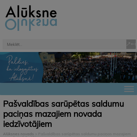
Pašvaldības sarūpētas saldumu
paciņas mazajiem novada
iedzīvotājiem
Alūksnes novads
>
Pašvaldības sarūpētas saldumu paciņas mazajiem