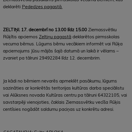
deklarēti
Pededzes pagastā.
ZELTIŅI. 17.
decembrī no 13.00 līdz 15.00
Ziemassvētku
Rūķītis apciemos
Zeltiņu pagastā
deklarētos pirmsskolas
vecuma bērnus. Lūgums bērnu vecākiem informēt vai Rūķa
apciemojums Jūsu mājās šajā datumā un laikā ir vēlams –
zvaniet pa tālruni 29492284 līdz 12. decembrim.
Ja kādi no bērniem nevarēs apmeklēt pasākumu, lūgums
sazināties ar konkrētās teritorijas kultūras darba speciālistu
vai Alūksnes novada Kultūras centru pa tālruni 64322105, vai
savstarpēji vienojoties, čaklais Ziemassvētku vecīša Rūķis
centīsies nogādāt saldumu paciņas uz konkrētu adresi.