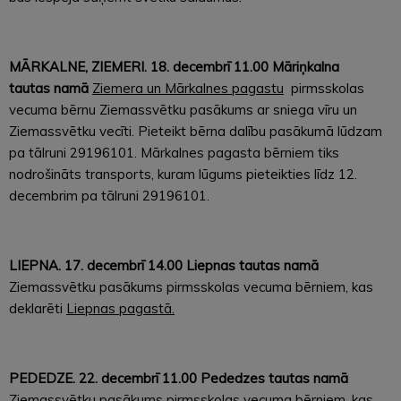
MĀRKALNE, ZIEMERI. 18. decembrī 11.00 Māriņkalna
tautas
namā
Ziemera un Mārkalnes pagastu
pirmsskolas
vecuma bērnu Ziemassvētku pasākums ar sniega vīru un
Ziemassvētku vecīti. Pieteikt bērna dalību pasākumā lūdzam
pa tālruni 29196101. Mārkalnes pagasta bērniem tiks
nodrošināts transports, kuram lūgums pieteikties līdz 12.
decembrim pa tālruni 29196101.
LIEPNA. 17. decembrī 14.00 Liepnas tautas namā
Ziemassvētku pasākums pirmsskolas vecuma bērniem, kas
deklarēti
Liepnas pagastā.
PEDEDZE. 22. decembrī 11.00 Pededzes tautas namā
Ziemassvētku pasākums pirmsskolas vecuma bērniem, kas