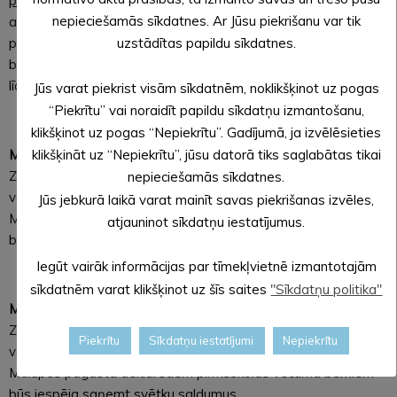
pagastu
pirmsskolas vecuma bērnu Ziemassvētku pasākums
nepieciešamās sīkdatnes. Ar Jūsu piekrišanu var tik
ar sniega vīru un Ziemassvētku vecīti. Pieteikt bērna dalību
pasākumā lūdzam pa tālruni 26468307. Veclaicenes pagasta
uzstādītas papildu sīkdatnes.
bērniem tiks nodrošināts transports, kuram lūgums pieteikties
līdz 12. decembrim pa tālruni 26468307.
Jūs varat piekrist visām sīkdatnēm, noklikšķinot uz pogas
“Piekrītu” vai noraidīt papildu sīkdatņu izmantošanu,
klikšķinot uz pogas “Nepiekrītu”. Gadījumā, ja izvēlēsieties
MALIENA. 17. decembrī
14.00
Malienas tautas namā
klikšķināt uz “Nepiekrītu”, jūsu datorā tiks saglabātas tikai
Ziemassvētku pasākums
Malienas pagasta
pirmsskolas
nepieciešamās sīkdatnes.
vecuma bērniem “Svētku eglīte mežā”. Pasākuma laikā
Jūs jebkurā laikā varat mainīt savas piekrišanas izvēles,
Malienas pagastā deklarētiem pirmsskolas vecuma bērniem
atjauninot sīkdatņu iestatījumus.
būs iespēja saņemt svētku saldumus.
Iegūt vairāk informācijas par tīmekļvietnē izmantotajām
sīkdatnēm varat klikšķinot uz šīs saites
"Sīkdatņu politika"
MĀLUPE. 17. decembrī
11.00
Mālupes Saieta namā
Ziemassvētku pasākums
Mālupes pagasta
pirmsskolas
Piekrītu
Sīkdatņu iestatījumi
Nepiekrītu
vecuma bērniem “Svētku eglīte mežā”. Pasākuma laikā
Mālupes pagastā deklarētiem pirmsskolas vecuma bērniem
būs iespēja saņemt svētku saldumus.