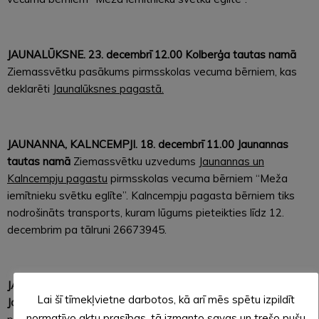
JAUNALŪKSNE. 23. decembrī 12.00 Kolberģa tautas namā
Ziemassvētku pasākums pirmsskolas vecuma bērniem, kas
deklarēti
Jaunalūksnes pagastā.
JAUNANNA, KALNCEMPJI. 18. decembrī 11.00 Jaunannas
tautas namā
Ziemassvētku uzvedums
Jaunannas un
Kalncempju pagastu
pirmsskolas vecuma bērniem “Meža
iemītnieku svētku eglīte”. Kalncempju pagasta bērniem tiks
nodrošināts transports, kuram lūgums pieteikties līdz 12.
decembrim pa tālruni 26673945.
JAUNLAICENE, VECLAICENE. 18. decembrī 13.00
Lai šī tīmekļvietne darbotos, kā arī mēs spētu izpildīt
Jaunlaicenes tautas namā
Veclaicenes un Jaunlaicenes
normatīvo aktu prasības, tā izmanto savas un trešo pušu