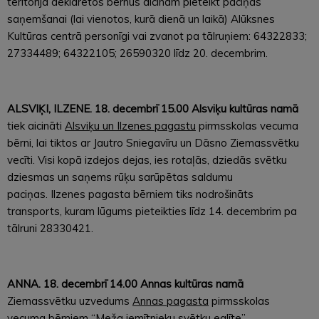
teritorijā deklarētos bērnus aicinām pieteikt paciņas
saņemšanai (lai vienotos, kurā dienā un laikā) Alūksnes
Kultūras centrā personīgi vai zvanot pa tālruņiem: 64322833;
27334489; 64322105; 26590320 līdz 20. decembrim.
ALSVIĶI, ILZENE. 18. decembrī 15.00 Alsviķu kultūras namā
tiek aicināti
Alsviķu un Ilzenes pagastu
pirmsskolas vecuma
bērni, lai tiktos ar Jautro Sniegavīru un Dāsno Ziemassvētku
vecīti. Visi kopā izdejos dejas, ies rotaļās, dziedās svētku
dziesmas un saņems rūķu sarūpētas saldumu
paciņas. Ilzenes pagasta bērniem tiks nodrošināts
transports, kuram lūgums pieteikties līdz 14. decembrim pa
tālruni 28330421.
ANNA. 18. decembrī 14.00 Annas kultūras namā
Ziemassvētku uzvedums
Annas pagasta
pirmsskolas
vecuma bērniem “Meža iemītnieku svētku eglīte”.