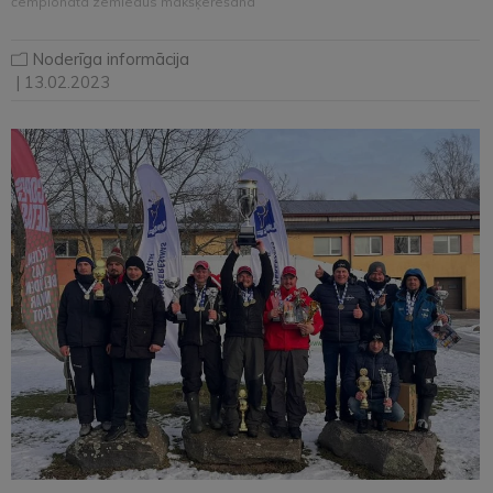
čempionātā zemledus makšķerēšanā
Noderīga informācija
| 13.02.2023