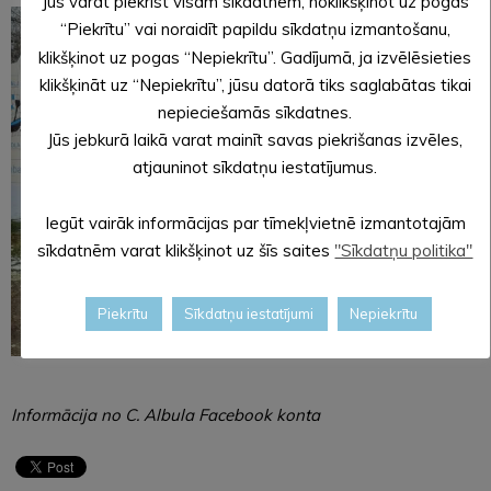
Jūs varat piekrist visām sīkdatnēm, noklikšķinot uz pogas
“Piekrītu” vai noraidīt papildu sīkdatņu izmantošanu,
klikšķinot uz pogas “Nepiekrītu”. Gadījumā, ja izvēlēsieties
klikšķināt uz “Nepiekrītu”, jūsu datorā tiks saglabātas tikai
nepieciešamās sīkdatnes.
Jūs jebkurā laikā varat mainīt savas piekrišanas izvēles,
atjauninot sīkdatņu iestatījumus.
Iegūt vairāk informācijas par tīmekļvietnē izmantotajām
sīkdatnēm varat klikšķinot uz šīs saites
"Sīkdatņu politika"
Piekrītu
Sīkdatņu iestatījumi
Nepiekrītu
Informācija no C. Albula Facebook konta