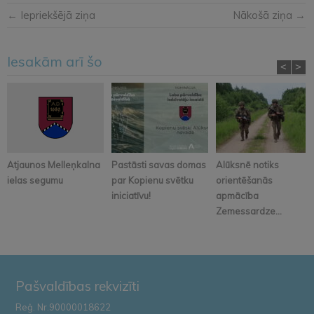
← Iepriekšējā ziņa
Nākošā ziņa →
Iesakām arī šo
<
>
Atjaunos Melleņkalna
Pastāsti savas domas
Alūksnē notiks
ielas segumu
par Kopienu svētku
orientēšanās
iniciatīvu!
apmācība
Zemessardze...
Pašvaldības rekvizīti
Reģ. Nr.90000018622