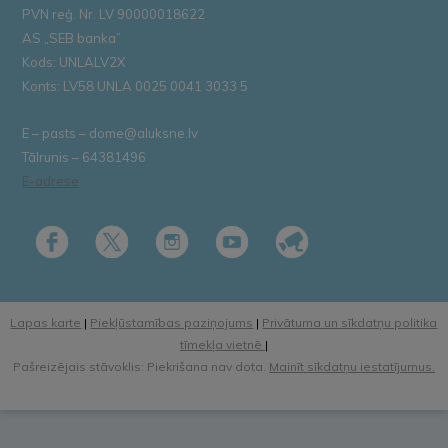
PVN reģ. Nr. LV 90000018622
AS „SEB banka”
Kods: UNLALV2X
Konts: LV58 UNLA 0025 0041 3033 5
E – pasts – dome@aluksne.lv
Tālrunis – 64381496
E-adrese
Lapas karte
|
Piekļūstamības paziņojums
|
Privātuma un sīkdatņu politika
tīmekļa vietnē
|
Pašreizējais stāvoklis: Piekrišana nav dota.
Mainīt sīkdatņu iestatījumus.