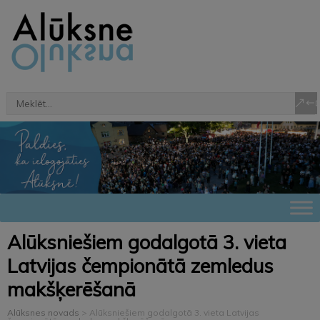
Alūksniešiem godalgotā 3. vieta
Latvijas čempionātā zemledus
makšķerēšanā
Alūksnes novads
>
Alūksniešiem godalgotā 3. vieta Latvijas