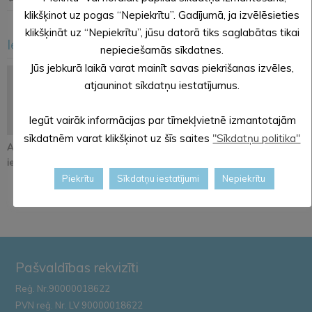
klikšķinot uz pogas “Nepiekrītu”. Gadījumā, ja izvēlēsieties
klikšķināt uz “Nepiekrītu”, jūsu datorā tiks saglabātas tikai
Iesakām arī šo
nepieciešamās sīkdatnes.
<
>
Jūs jebkurā laikā varat mainīt savas piekrišanas izvēles,
atjauninot sīkdatņu iestatījumus.
Iegūt vairāk informācijas par tīmekļvietnē izmantotajām
sīkdatnēm varat klikšķinot uz šīs saites
"Sīkdatņu politika"
Atjaunos Melleņkalna
Pastāsti savas domas
Alūksnē notiks
ielas segumu
par Kopienu svētku
orientēšanās
iniciatīvu!
apmācība
Piekrītu
Sīkdatņu iestatījumi
Nepiekrītu
Zemessardze...
Pašvaldības rekvizīti
Reģ. Nr.90000018622
PVN reģ. Nr. LV 90000018622