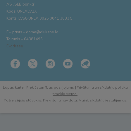
AS „SEB banka”
Kods: UNLALV2X
Konts: LV58 UNLA 0025 0041 3033 5
E – pasts – dome@aluksne.lv
Tālrunis – 64381496
E-adrese
Lapas karte
|
Piekļūstamības paziņojums
|
Privātuma un sīkdatņu politika
tīmekļa vietnē
|
Pašreizējais stāvoklis: Piekrišana nav dota.
Mainīt sīkdatņu iestatījumus.