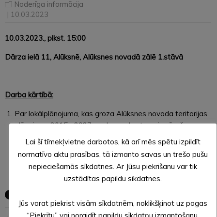
Noderīga informācija
| 10.03.2023
10.03.2023.
, plkst. 15:00
Dārza ielā 11, Alūksnē, Alūksnes novadā zālē 1.stāvā
Darba kārtībā:
Par lokālplānojuma, kas groza Alūksnes novada teritorijas
plānojumu 2015. -2027. gadam nekustamajos īpašumos
Peldu ielā 5A, Ošu ielā 3, Ošu ielā 5, Ošu ielā 3A un Ošu ielā
Lai šī tīmekļvietne darbotos, kā arī mēs spētu izpildīt
3B, Alūksnē, Alūksnes novadā, pilnveidotās redakcijas
normatīvo aktu prasības, tā izmanto savas un trešo pušu
atkārtotu nodošanu publiskajai apspriešanai un institūciju
nepieciešamās sīkdatnes. Ar Jūsu piekrišanu var tik
atzinumu saņemšanai. (
lēmumprojekts
)
uzstādītas papildu sīkdatnes.
Jūs varat piekrist visām sīkdatnēm, noklikšķinot uz pogas
“Piekrītu” vai noraidīt papildu sīkdatņu izmantošanu,
← Iepriekšējā ziņa
Nākošā ziņa →