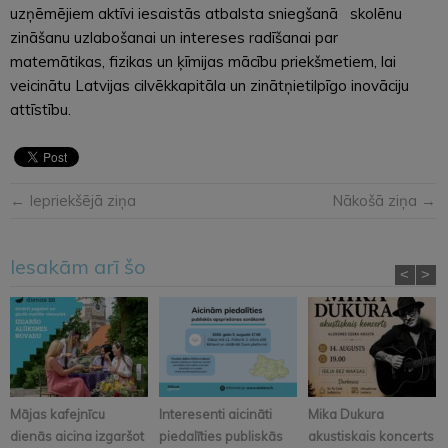
uzņēmējiem aktīvi iesaistās atbalsta sniegšanā skolēnu
zināšanu uzlabošanai un intereses radīšanai par
matemātikas, fizikas un ķīmijas mācību priekšmetiem, lai
veicinātu Latvijas cilvēkkapitāla un zinātņietilpīgo inovāciju
attīstību.
← Iepriekšējā ziņa
Nākošā ziņa →
Iesakām arī šo
<
>
Mājas kafejnīcu
Interesenti aicināti
Mika Dukura
dienās aicina izgaršot
piedalīties publiskās
akustiskais koncerts