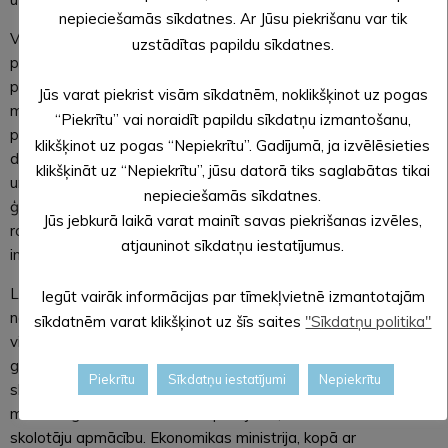
nepieciešamās sīkdatnes. Ar Jūsu piekrišanu var tik
Vizītes ietvaros ministre apmeklēs vienīgo koka ēveļskaidu
uzstādītas papildu sīkdatnes.
plātņu ražotāju Baltijas valstīs uzņēmumu
CEWOOD
, kas
pērnā gada nogalē kā pirmais noslēdza līgumu Ekonomikas
Jūs varat piekrist visām sīkdatnēm, noklikšķinot uz pogas
ministrijas jaunajā atbalsta programmā lielo investīciju
“Piekrītu” vai noraidīt papildu sīkdatņu izmantošanu,
projektu īstenošanai un šobrīd novadā paplašina savu
klikšķinot uz pogas “Nepiekrītu”. Gadījumā, ja izvēlēsieties
darbību, veicot ieguldījumus tehnoloģisko procesu ieviešanā
klikšķināt uz “Nepiekrītu”, jūsu datorā tiks saglabātas tikai
un jaunas ražotnes izveidē. Tāpat ministre viesosies vietējā
nepieciešamās sīkdatnes.
ģimenes šūšanas uzņēmumā
LINDEN
, kas gatavās
Jūs jebkurā laikā varat mainīt savas piekrišanas izvēles,
ražošanas fabriku ir izvietojis Alūksnes novada pašvaldības
atjauninot sīkdatņu iestatījumus.
industriālajā ēkā.
Lai pārrunātu ar jauniešiem eksakto jeb STEM priekšmetu
Iegūt vairāk informācijas par tīmekļvietnē izmantotajām
nozīmi nākotnes profesijas izvēlē, ekonomikas ministre
sīkdatnēm varat klikšķinot uz šīs saites
"Sīkdatņu politika"
viesosies
Ernsta Glika Alūksnes valsts ģimnāzijā
. Pagājušajā
gadā, piedaloties nodibinājuma “Iespējamā misija” konkursā,
Piekrītu
Sīkdatņu iestatījumi
Nepiekrītu
skola ieguva AS “Latvenergo” balvu – modernu un
mūsdienīgu fizikas kabineta aprīkojumu, kā arī fizikas
skolotāju apmācību. Ekonomikas ministrija, kopā ar