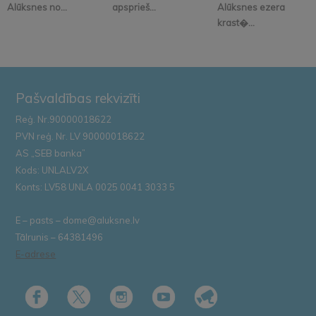
Alūksnes no...
apsprieš...
Alūksnes ezera
krast�...
Pašvaldības rekvizīti
Reģ. Nr.90000018622
PVN reģ. Nr. LV 90000018622
AS „SEB banka”
Kods: UNLALV2X
Konts: LV58 UNLA 0025 0041 3033 5
E – pasts – dome@aluksne.lv
Tālrunis – 64381496
E-adrese