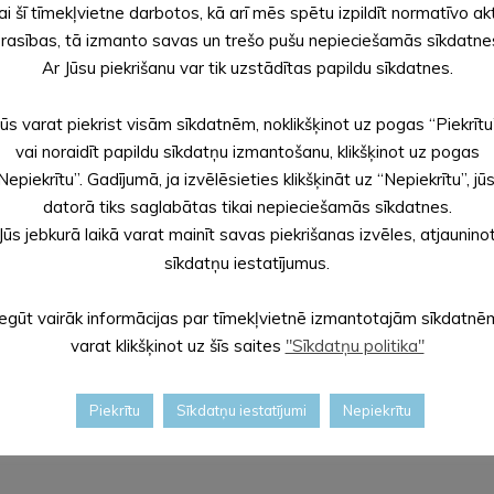
ai šī tīmekļvietne darbotos, kā arī mēs spētu izpildīt normatīvo ak
 portālā
latvija.gov.lv
,
rasības, tā izmanto savas un trešo pušu nepieciešamās sīkdatne
i
priekslikumi@aluksne.lv
,
Ar Jūsu piekrišanu var tik uzstādītas papildu sīkdatnes.
izpildot iesnieguma veidlapu Valsts un pašvaldības vienotajos kl
ā, vai pagastu bibliotēkās
to darba laikā
.
Jūs varat piekrist visām sīkdatnēm, noklikšķinot uz pogas “Piekrītu
ība apkopos un atspoguļos tos attiecīgo noteikumu projekta pask
vai noraidīt papildu sīkdatņu izmantošanu, klikšķinot uz pogas
Nepiekrītu”. Gadījumā, ja izvēlēsieties klikšķināt uz “Nepiekrītu”, jū
datorā tiks saglabātas tikai nepieciešamās sīkdatnes.
Jūs jebkurā laikā varat mainīt savas piekrišanas izvēles, atjaunino
sīkdatņu iestatījumus.
Iegūt vairāk informācijas par tīmekļvietnē izmantotajām sīkdatnē
varat klikšķinot uz šīs saites
"Sīkdatņu politika"
Piekrītu
Sīkdatņu iestatījumi
Nepiekrītu