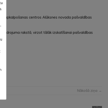
tu
s.
ientu apkalpošanas centros Alūksnes novada pašvaldības
”
aidrojuma rakstā, virzot tālāk izskatīšanai pašvaldības
su
t
m
Nākošā ziņa →