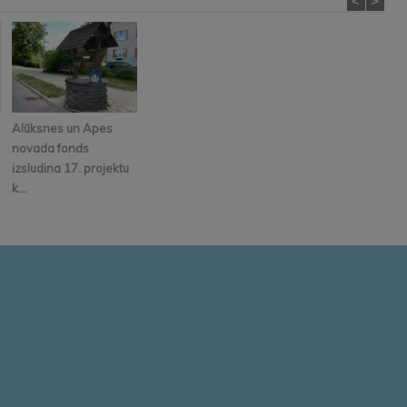
<
>
Alūksnes un Apes
novada fonds
izsludina 17. projektu
k...