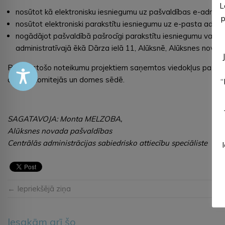
L
nosūtot kā elektronisku iesniegumu uz pašvaldības e-adresi
p
nosūtot elektroniski parakstītu iesniegumu uz e-pasta adres
nogādājot pašvaldībā pašrocīgi parakstītu iesniegumu vai a
administratīvajā ēkā Dārza ielā 11, Alūksnē, Alūksnes novad
Par saistošo noteikumu projektiem saņemtos viedokļus pašvald
domes komitejās un domes sēdē.
“
SAGATAVOJA: Monta MELZOBA,
Alūksnes novada pašvaldības
Centrālās administrācijas sabiedrisko attiecību speciāliste
← Iepriekšējā ziņa
Iesakām arī šo