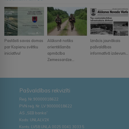
Pastāsti savas domas
Alūksnē notiks
Iznācis jaunākais
par Kopienu svētku
orientēšanās
pašvaldības
iniciatīvu!
apmācība
informatīvā izdevum...
Zemessardze...
Pašvaldības rekvizīti
Reģ. Nr.90000018622
PVN reģ. Nr. LV 90000018622
AS „SEB banka”
Kods: UNLALV2X
Konts: LV58 UNLA 0025 0041 3033 5