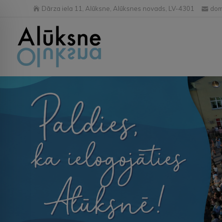
Dārza iela 11, Alūksne, Alūksnes novads, LV-4301
dom