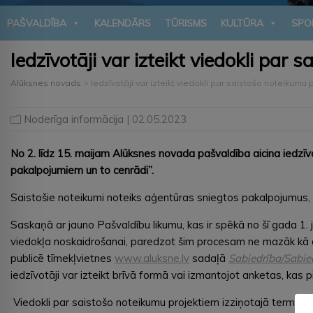
PAŠVALDĪBA
KALENDĀRS
TŪRISMS
KULTŪRA
SPO
Iedzīvotāji var izteikt viedokli par
Alūksnes novads
>
Iedzīvotāji var izteikt viedokli par saistošo noteikumu 
Noderīga informācija
| 02.05.2023
No 2. līdz 15. maijam Alūksnes novada pašvaldība aicina iedzīvo
pakalpojumiem un to cenrādi”.
Saistošie noteikumi noteiks aģentūras sniegtos pakalpojumus, 
Saskaņā ar jauno Pašvaldību likumu, kas ir spēkā no šī gada 1.
viedokļa noskaidrošanai, paredzot šim procesam ne mazāk kā div
publicē tīmekļvietnes
www.aluksne.lv
sadaļā
Sabiedrība/Sabied
iedzīvotāji var izteikt brīvā formā vai izmantojot anketas, kas
Viedokli par saistošo noteikumu projektiem izziņotajā termiņā