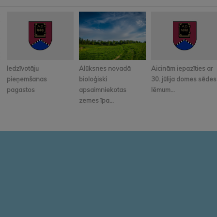
Iedzīvotāju
Alūksnes novadā
Aicinām iepazīties ar
pieņemšanas
bioloģiski
30. jūlija domes sēdes
pagastos
apsaimniekotas
lēmum...
zemes īpa...