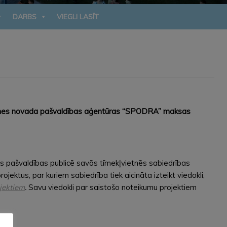
DARBS
VIEGLI LASĪT
nes novada pašvaldības aģentūras “SPODRA” maksas
us pašvaldības publicē savās tīmekļvietnēs sabiedrības
tus, par kuriem sabiedrība tiek aicināta izteikt viedokli,
jektiem
.
Savu viedokli par saistošo noteikumu projektiem