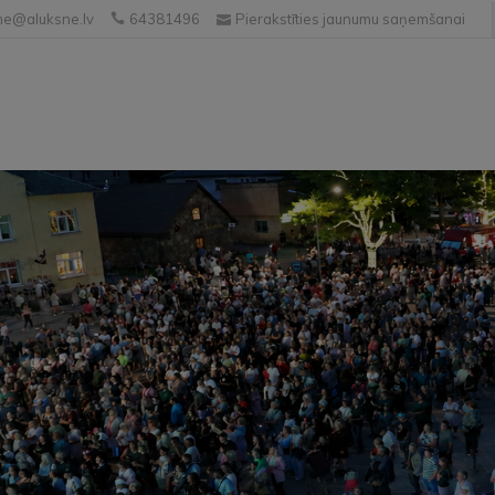
e@aluksne.lv
64381496
Pierakstīties jaunumu saņemšanai