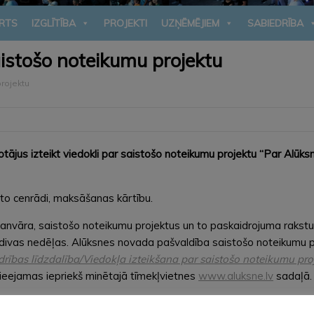
RTS
IZGLĪTĪBA
PROJEKTI
UZŅĒMĒJIEM
SABIEDRĪBA
 saistošo noteikumu projektu
projektu
tājus izteikt viedokli par saistošo noteikumu projektu “
Par Alūks
to cenrādi, maksāšanas kārtību.
 janvāra, saistošo noteikumu projektus un to paskaidrojuma rakst
as nedēļas. Alūksnes novada pašvaldība saistošo noteikumu projek
rības līdzdalība/Viedokļa izteikšana par saistošo noteikumu pro
 pieejamas iepriekš minētajā tīmekļvietnes
www.aluksne.lv
sadaļā.
 var iesniegt kādā no šiem veidiem: