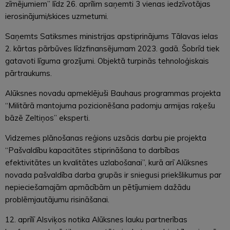
zīmējumiem” līdz 26. aprīlim saņemti 3 vienas iedzīvotājas
ierosinājumi/skices uzmetumi.
Saņemts Satiksmes ministrijas apstiprinājums Tālavas ielas
2. kārtas pārbūves līdzfinansējumam 2023. gadā. Šobrīd tiek
gatavoti līguma grozījumi. Objektā turpinās tehnoloģiskais
pārtraukums.
Alūksnes novadu apmeklējuši Bauhaus programmas projekta
“Militārā mantojuma pozicionēšana padomju armijas raķešu
bāzē Zeltiņos” eksperti.
Vidzemes plānošanas reģions uzsācis darbu pie projekta
“Pašvaldību kapacitātes stiprināšana to darbības
efektivitātes un kvalitātes uzlabošanai”, kurā arī Alūksnes
novada pašvaldība darba grupās ir sniegusi priekšlikumus par
nepieciešamajām apmācībām un pētījumiem dažādu
problēmjautājumu risināšanai.
12. aprīlī Alsviķos notika Alūksnes lauku partnerības