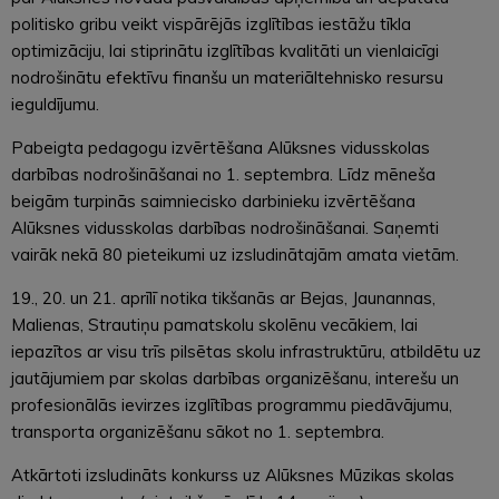
politisko gribu veikt vispārējās izglītības iestāžu tīkla
optimizāciju, lai stiprinātu izglītības kvalitāti un vienlaicīgi
nodrošinātu efektīvu finanšu un materiāltehnisko resursu
ieguldījumu.
Pabeigta pedagogu izvērtēšana Alūksnes vidusskolas
darbības nodrošināšanai no 1. septembra. Līdz mēneša
beigām turpinās saimniecisko darbinieku izvērtēšana
Alūksnes vidusskolas darbības nodrošināšanai. Saņemti
vairāk nekā 80 pieteikumi uz izsludinātajām amata vietām.
19., 20. un 21. aprīlī notika tikšanās ar Bejas, Jaunannas,
Malienas, Strautiņu pamatskolu skolēnu vecākiem, lai
iepazītos ar visu trīs pilsētas skolu infrastruktūru, atbildētu uz
jautājumiem par skolas darbības organizēšanu, interešu un
profesionālās ievirzes izglītības programmu piedāvājumu,
transporta organizēšanu sākot no 1. septembra.
Atkārtoti izsludināts konkurss uz Alūksnes Mūzikas skolas