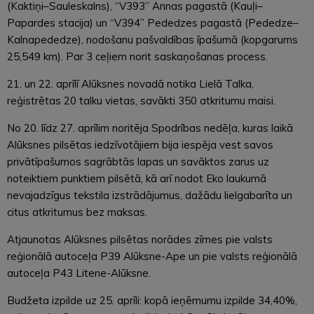
(Kaktiņi–Sauleskalns), “V393” Annas pagastā (Kauļi–
Papardes stacija) un “V394” Pededzes pagastā (Pededze–
Kalnapededze), nodošanu pašvaldības īpašumā (kopgarums
25,549 km). Par 3 ceļiem norit saskaņošanas process.
21. un 22. aprīlī Alūksnes novadā notika Lielā Talka,
reģistrētas 20 talku vietas, savākti 350 atkritumu maisi.
No 20. līdz 27. aprīlim noritēja Spodrības nedēļa, kuras laikā
Alūksnes pilsētas iedzīvotājiem bija iespēja vest savos
privātīpašumos sagrābtās lapas un savāktos zarus uz
noteiktiem punktiem pilsētā, kā arī nodot Eko laukumā
nevajadzīgus tekstila izstrādājumus, dažādu lielgabarīta un
citus atkritumus bez maksas.
Atjaunotas Alūksnes pilsētas norādes zīmes pie valsts
reģionālā autoceļa P39 Alūksne-Ape un pie valsts reģionālā
autoceļa P43 Litene-Alūksne.
Budžeta izpilde uz 25. aprīli: kopā ieņēmumu izpilde 34,40%,