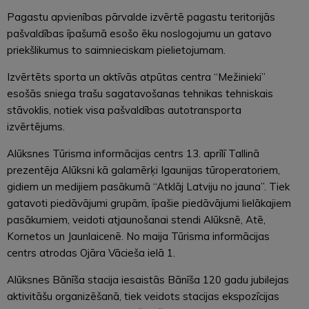
Pagastu apvienības pārvalde izvērtē pagastu teritorijās
pašvaldības īpašumā esošo ēku noslogojumu un gatavo
priekšlikumus to saimnieciskam pielietojumam.
Izvērtēts sporta un aktīvās atpūtas centra “Mežinieki”
esošās sniega trašu sagatavošanas tehnikas tehniskais
stāvoklis, notiek visa pašvaldības autotransporta
izvērtējums.
Alūksnes Tūrisma informācijas centrs 13. aprīlī Tallinā
prezentēja Alūksni kā galamērķi Igaunijas tūroperatoriem,
gidiem un medijiem pasākumā “Atklāj Latviju no jauna”. Tiek
gatavoti piedāvājumi grupām, īpašie piedāvājumi lielākajiem
pasākumiem, veidoti atjaunošanai stendi Alūksnē, Atē,
Kornetos un Jaunlaicenē. No maija Tūrisma informācijas
centrs atrodas Ojāra Vācieša ielā 1.
Alūksnes Bānīša stacija iesaistās Bānīša 120 gadu jubilejas
aktivitāšu organizēšanā, tiek veidots stacijas ekspozīcijas