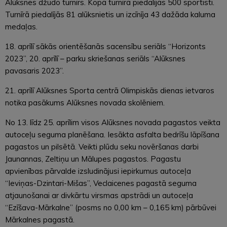
Alūksnes džudo turnīrs. Kopā turnīrā piedalījās 500 sportisti.
Turnīrā piedalījās 81 alūksnietis un izcīnīja 43 dažāda kaluma
medaļas.
18. aprīlī sākās orientēšanās sacensību seriāls “Horizonts
2023”, 20. aprīlī – parku skriešanas seriāls “Alūksnes
pavasaris 2023”.
21. aprīlī Alūksnes Sporta centrā Olimpiskās dienas ietvaros
notika pasākums Alūksnes novada skolēniem.
No 13. līdz 25. aprīlim visos Alūksnes novada pagastos veikta
autoceļu seguma planēšana. Iesākta asfalta bedrīšu lāpīšana
pagastos un pilsētā. Veikti plūdu seku novēršanas darbi
Jaunannas, Zeltiņu un Mālupes pagastos. Pagastu
apvienības pārvalde izsludinājusi iepirkumus autoceļa
“Ieviņas-Dzintari-Mišas”, Veclaicenes pagastā seguma
atjaunošanai ar divkārtu virsmas apstrādi un autoceļa
“Ezīšava-Mārkalne” (posms no 0,00 km – 0,165 km) pārbūvei
Mārkalnes pagastā.