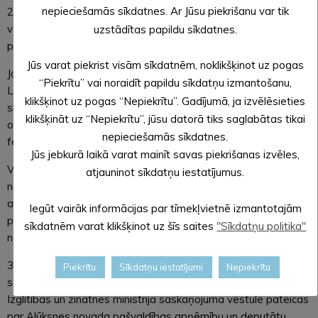
nepieciešamās sīkdatnes. Ar Jūsu piekrišanu var tik
27. aprīlī noticis pasākums “Labdaru mūzikas vakars”, kas
veltīts 19. gs. vidū izgatavotā mūzikas instrumenta – nelielu
uzstādītas papildu sīkdatnes.
pārvietojamo ērģeļu restaurācijai.
Jūs varat piekrist visām sīkdatnēm, noklikšķinot uz pogas
Jaunlaicenes muižas muzejā “Malēnieša pasaule” īstenota
“Piekrītu” vai noraidīt papildu sīkdatņu izmantošanu,
Lieldienu muzejpedagoģiskā programma pirmsskolas un
klikšķinot uz pogas “Nepiekrītu”. Gadījumā, ja izvēlēsieties
skolas vecuma bērniem “Lieldienu izdarības”, 1. aprīlī
klikšķināt uz “Nepiekrītu”, jūsu datorā tiks saglabātas tikai
organizēts 5. puna turnīrs (sezonas noslēgums pirms
nepieciešamās sīkdatnes.
festivāla), 22. aprīlī noticis pasākums “Esi malēnīts”.
Jūs jebkurā laikā varat mainīt savas piekrišanas izvēles,
Viktora Ķirpa Ates muzejā “Vidzemes lauku sēta” 8. aprīlī
atjauninot sīkdatņu iestatījumus.
notika pasākums “Ottes Lieldienas”, kas pulcēja vairāk kā 300
apmeklētāju. Sagatavots projekts iesniegšanai Vidzemes
Iegūt vairāk informācijas par tīmekļvietnē izmantotajām
plānošanas reģionā pasākuma “Pļaujas svētki Ottesmuižā”
sīkdatnēm varat klikšķinot uz šīs saites
"Sīkdatņu politika"
nodrošināšanai.
31. martā saņemts Izglītības un zinātnes ministrijas
Piekrītu
Sīkdatņu iestatījumi
Nepiekrītu
saskaņojums lēmumam par Strautiņu pamatskolas likvidāciju.
Izglītības un zinātnes ministrija saskaņojuma vēstulē pateicas
par Alūksnes novada pašvaldības apņēmību un deputātu