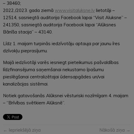
– 38460;
2022./2023. gada ziemā
www.visitaluksne.lv
lietotāji –
12514, sasniegtā auditorija Facebook lapai “Visit Aluksne” –
241350, sasniegtā auditorija Facebook lapai “Alūksnes
Bānīša stacija” – 43140.
Līdz 1. maijam turpinās iedzīvotāju aptauja par jaunu īres
dzīvokļu pieprasījumu.
Maijā iedzīvotāji varēs iesniegt pieteikumus pašvaldības
līdzfinansējuma saņemšanai nekustamo īpašumu
pieslēgšanai centralizētajai ūdensapgādes un/vai
kanalizācijas sistēmai.
Notiek gatavošanās Alūksnei vēsturiski nozīmīgam 4. maijam
– “Brīvības svētkiem Alūksnē”.
← Iepriekšējā ziņa
Nākošā ziņa →