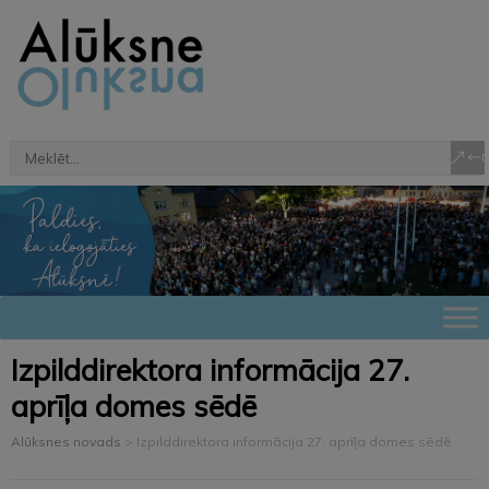
Izpilddirektora informācija 27.
aprīļa domes sēdē
Alūksnes novads
>
Izpilddirektora informācija 27. aprīļa domes sēdē