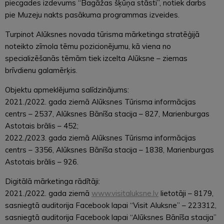
piecgades izdevums “Bagāžas šķūņa stāsti”, notiek darbs
pie Muzeju nakts pasākuma programmas izveides.
Turpinot Alūksnes novada tūrisma mārketinga stratēģijā
noteikto zīmola tēmu pozicionējumu, kā viena no
specializēšanās tēmām tiek izcelta Alūksne – ziemas
brīvdienu galamērķis.
Objektu apmeklējuma salīdzinājums:
2021./2022. gada ziemā Alūksnes Tūrisma informācijas
centrs – 2537, Alūksnes Bānīša stacija – 827, Marienburgas
Astotais brālis – 452;
2022./2023. gada ziemā Alūksnes Tūrisma informācijas
centrs – 3356, Alūksnes Bānīša stacija – 1838, Marienburgas
Astotais brālis – 926.
Digitālā mārketinga rādītāji:
2021./2022. gada ziemā
www.visitaluksne.lv
lietotāji – 8179,
sasniegtā auditorija Facebook lapai “Visit Aluksne” – 223312,
sasniegtā auditorija Facebook lapai “Alūksnes Bānīša stacija”