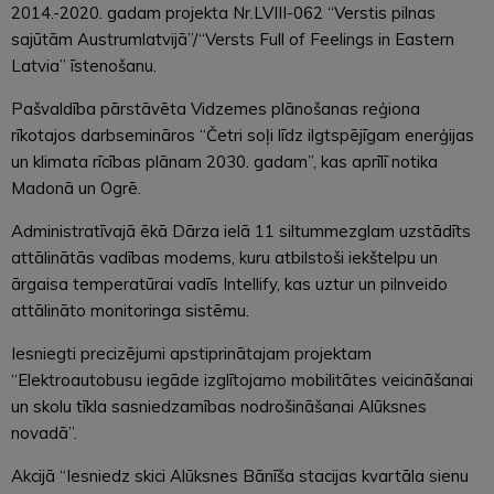
2014.-2020. gadam projekta Nr.LVIII-062 “Verstis pilnas
sajūtām Austrumlatvijā”/“Versts Full of Feelings in Eastern
Latvia” īstenošanu.
Pašvaldība pārstāvēta Vidzemes plānošanas reģiona
rīkotajos darbsemināros “Četri soļi līdz ilgtspējīgam enerģijas
un klimata rīcības plānam 2030. gadam”, kas aprīlī notika
Madonā un Ogrē.
Administratīvajā ēkā Dārza ielā 11 siltummezglam uzstādīts
attālinātās vadības modems, kuru atbilstoši iekštelpu un
ārgaisa temperatūrai vadīs Intellify, kas uztur un pilnveido
attālināto monitoringa sistēmu.
Iesniegti precizējumi apstiprinātajam projektam
“Elektroautobusu iegāde izglītojamo mobilitātes veicināšanai
un skolu tīkla sasniedzamības nodrošināšanai Alūksnes
novadā”.
Akcijā “Iesniedz skici Alūksnes Bānīša stacijas kvartāla sienu