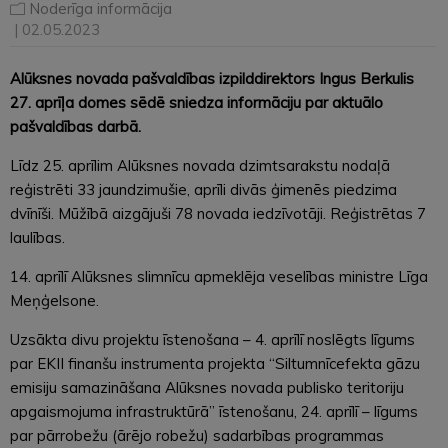
Noderīga informācija
| 02.05.2023
Alūksnes novada pašvaldības izpilddirektors Ingus Berkulis
27. aprīļa domes sēdē sniedza informāciju par aktuālo
pašvaldības darbā.
Līdz 25. aprīlim Alūksnes novada dzimtsarakstu nodaļā
reģistrēti 33 jaundzimušie, aprīli divās ģimenēs piedzima
dvīnīši. Mūžībā aizgājuši 78 novada iedzīvotāji. Reģistrētas 7
laulības.
14. aprīlī Alūksnes slimnīcu apmeklēja veselības ministre Līga
Meņģelsone.
Uzsākta divu projektu īstenošana – 4. aprīlī noslēgts līgums
par EKII finanšu instrumenta projekta “Siltumnīcefekta gāzu
emisiju samazināšana Alūksnes novada publisko teritoriju
apgaismojuma infrastruktūrā” īstenošanu, 24. aprīlī – līgums
par pārrobežu (ārējo robežu) sadarbības programmas