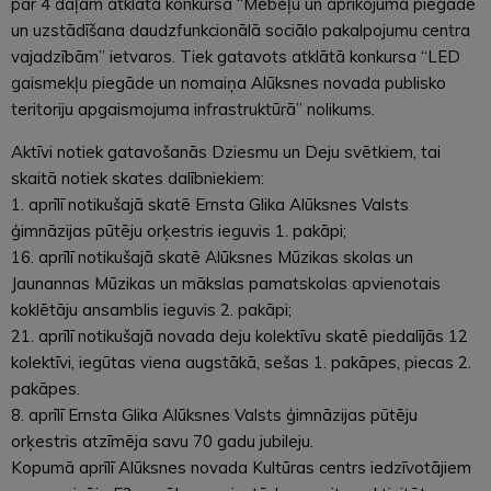
par 4 daļām atklāta konkursa “Mēbeļu un aprīkojuma piegāde
un uzstādīšana daudzfunkcionālā sociālo pakalpojumu centra
vajadzībām” ietvaros. Tiek gatavots atklātā konkursa “LED
gaismekļu piegāde un nomaiņa Alūksnes novada publisko
teritoriju apgaismojuma infrastruktūrā” nolikums.
Aktīvi notiek gatavošanās Dziesmu un Deju svētkiem, tai
skaitā notiek skates dalībniekiem:
1. aprīlī notikušajā skatē Ernsta Glika Alūksnes Valsts
ģimnāzijas pūtēju orķestris ieguvis 1. pakāpi;
16. aprīlī notikušajā skatē Alūksnes Mūzikas skolas un
Jaunannas Mūzikas un mākslas pamatskolas apvienotais
koklētāju ansamblis ieguvis 2. pakāpi;
21. aprīlī notikušajā novada deju kolektīvu skatē piedalījās 12
kolektīvi, iegūtas viena augstākā, sešas 1. pakāpes, piecas 2.
pakāpes.
8. aprīlī Ernsta Glika Alūksnes Valsts ģimnāzijas pūtēju
orķestris atzīmēja savu 70 gadu jubileju.
Kopumā aprīlī Alūksnes novada Kultūras centrs iedzīvotājiem