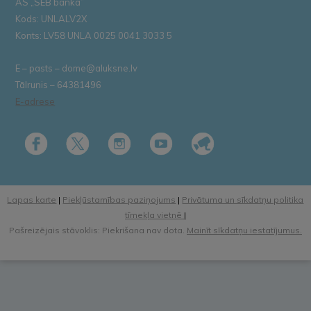
AS „SEB banka”
Kods: UNLALV2X
Konts: LV58 UNLA 0025 0041 3033 5
E – pasts – dome@aluksne.lv
Tālrunis – 64381496
E-adrese
Lapas karte
|
Piekļūstamības paziņojums
|
Privātuma un sīkdatņu politika
tīmekļa vietnē
|
Pašreizējais stāvoklis: Piekrišana nav dota.
Mainīt sīkdatņu iestatījumus.