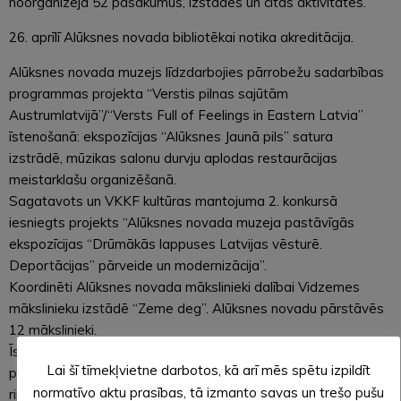
noorganizēja 52 pasākumus, izstādes un citas aktivitātes.
26. aprīlī Alūksnes novada bibliotēkai notika akreditācija.
Alūksnes novada muzejs līdzdarbojies pārrobežu sadarbības
programmas projekta “Verstis pilnas sajūtām
Austrumlatvijā”/“Versts Full of Feelings in Eastern Latvia”
īstenošanā: ekspozīcijas “Alūksnes Jaunā pils” satura
izstrādē, mūzikas salonu durvju aplodas restaurācijas
meistarklašu organizēšanā.
Sagatavots un VKKF kultūras mantojuma 2. konkursā
iesniegts projekts “Alūksnes novada muzeja pastāvīgās
ekspozīcijas “Drūmākās lappuses Latvijas vēsturē.
Deportācijas” pārveide un modernizācija”.
Koordinēti Alūksnes novada mākslinieki dalībai Vidzemes
mākslinieku izstādē “Zeme deg”. Alūksnes novadu pārstāvēs
12 mākslinieki.
Īstenota 21 Lieldienu muzejpedagoģiskā programma
Lai šī tīmekļvietne darbotos, kā arī mēs spētu izpildīt
pirmsskolas un skolas vecuma bērniem “Oliņ boliņ, džimpiņ
normatīvo aktu prasības, tā izmanto savas un trešo pušu
rimpiņ”.