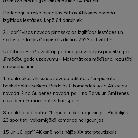
direktora amatu (pieteikšanās līdz 14. maijam).
Pedagogu streikā piedalījās četras Alūksnes novada
izglītības iestādes, kopā 64 darbinieki.
21. aprīlī visas novada pirmsskolas izglītības iestādes un
skolas piedalījās Olimpiskās dienas 2023 aktivitātēs.
Izglītības iestāžu vadītāji, pedagogi rezumējuši paveikto par
šī mācību gada uzdevumu – Matemātikas mācīšana, rezultāti
un izaicinājumi.
1. aprīlī sākās Alūksnes novada atklātais čempionāts
basketbolā vīriešiem. Piedalās 8 komandas. 4 no Alūksnes
novada, 2 no Gulbenes novada, pa 1 no Balvu un Smiltenes
novadiem. 5. maijā notiks finālspēles.
8. aprīlī Liepnā notika “Liepnas nakts rogainings”. Piedalījās
23 sportisti. Veiksmīgākā komanda no Igaunijas.
15. un 16. aprīlī Alūksnē norisinājās XX starptautiskais