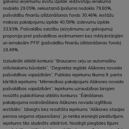
galveno ieņēmumu avotu izpilde: iedzīvotāju ienākuma
nodoklis 29,05%, nekustamā īpašuma nodoklis 79,80%,
pašvaldību finanšu izlīdzināšanas fonds 30,46%, iestāžu
maksas pakalpojumu izpilde 40,59%; izdevumu izpilde
33,93%. Pašvaldību saistību (aizņēmumu un galvojumu)
proporcija pret pašvaldības ieņēmumiem bez mērķdotācijām
un iemaksām PFIF (pašvaldību finanšu izlīdzināšanas fonds)
18,49%.
Izsludināti atklāti konkursi “Braucamo ceļu un automašīnu
stāvlaukumu būvdarbi”, “Degvielas iegāde Alūksnes novada
pašvaldības vajadzībām”, Publisko iepirkumu likuma 9. panta
kārtībā iepirkums “Mērniecības pakalpojumi Alūksnes novada
pašvaldības vajadzībām”, Iepirkumu uzraudzības birojam
nosūtīts publicēšanai atklāts konkurss “Ēdināšanas
pakalpojuma nodrošināšana Alūksnes novada izglītības
iestādēs”. Izbeigts bez rezultāta iepirkums “Alūksnes stacijas
perona seguma atjaunošana”, jo netika iesniegti piedāvājumi,
iepirkums tiks sludināts atkārtoti. Noslēgti piegādes līgumi