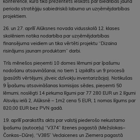
konference, kurā tika prezentēts ieskats par biedrības jaunā
perioda stratēģiju sabiedriskā labuma un uzņēmējdarbības
projektiem.
26. un 27. aprīlī Alūksnes novada vidusskolā 12. klases
skolēniem notika nodarbība par uzņēmējdarbības
finansējuma veidiem un tika vērtēti projektu “Dizaina
risinājums jaunam produktam” darbi.
Trīs mēnešos pieņemti 10 domes lēmumi par īpašumu
nodošanu atsavināšanai, no tiem 1 izpildīts un 9 procesā
(pasūtīti vērtējumi, jāveic dzīvokļu inventarizācija). Notikušas
9 Īpašumu atsavināšanas komisijas sēdes, pieņemti 50
lēmumi, noslēgti 14 pirkuma līgumi par 77 280 EUR un 2 līgumi
Alsviķu ielā 2, Alūksnē – 1m2 cena 5 EUR, 1 nomas līgums par
820,00 EUR bez PVN gadā.
19. aprīlī parakstīts akts par valstij piederošo nekustamo
īpašumu (autoceļu) “V374” Ilzenes pagastā (Mežslokas–
Čonkas–Dūre), “V385” Veclaicenes un Ziemera pagastā