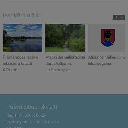
Iesakām arī šo
<
>
Promenādes izbūve
Atsāksies meliorācijas
Atjaunos Melleņkalna
iekšezera krastā
darbi Alūksnes
ielas segumu
Alūksnē
iekšezera pie...
Pašvaldības rekvizīti
Reģ. Nr.90000018622
PVN reģ. Nr. LV 90000018622