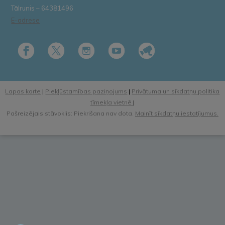
Tālrunis – 64381496
E-adrese
Lapas karte
|
Piekļūstamības paziņojums
|
Privātuma un sīkdatņu politika
tīmekļa vietnē
|
Pašreizējais stāvoklis: Piekrišana nav dota.
Mainīt sīkdatņu iestatījumus.