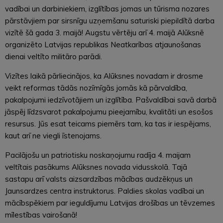
vadībai un darbiniekiem, izglītības jomas un tūrisma nozares
pārstāvjiem par sirsnīgu uzņemšanu saturiski piepildītā darba
vizītē šā gada 3. maijā! Augstu vērtēju arī 4. maijā Alūksnē
organizēto Latvijas republikas Neatkarības atjaunošanas
dienai veltīto militāro parādi.
Vizītes laikā pārliecinājos, ka Alūksnes novadam ir drosme
veikt reformas tādās nozīmīgās jomās kā pārvaldība,
pakalpojumi iedzīvotājiem un izglītība. Pašvaldībai savā darbā
jāspēj līdzsvarot pakalpojumu pieejamību, kvalitāti un esošos
resursus. Jūs esat teicams piemērs tam, ka tas ir iespējams,
kaut arī ne viegli īstenojams.
Pacilājošu un patriotisku noskaņojumu radīja 4. maijam
veltītais pasākums Alūksnes novada vidusskolā. Tajā
sastapu arī valsts aizsardzības mācības audzēkņus un
Jaunsardzes centra instruktorus. Paldies skolas vadībai un
mācībspēkiem par ieguldījumu Latvijas drošības un tēvzemes
mīlestības vairošanā!