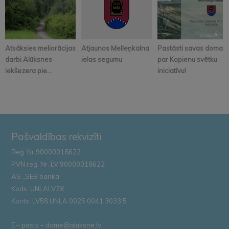
Atsāksies meliorācijas
Atjaunos Melleņkalna
Pastāsti savas domas
darbi Alūksnes
ielas segumu
par Kopienu svētku
iekšezera pie...
iniciatīvu!
Pašvaldības rekvizīti
Reģ. Nr.90000018622
PVN reģ. Nr. LV 90000018622
AS „SEB banka”
Kods: UNLALV2X
Konts: LV58 UNLA 0025 0041 3033 5
E – pasts – dome@aluksne.lv