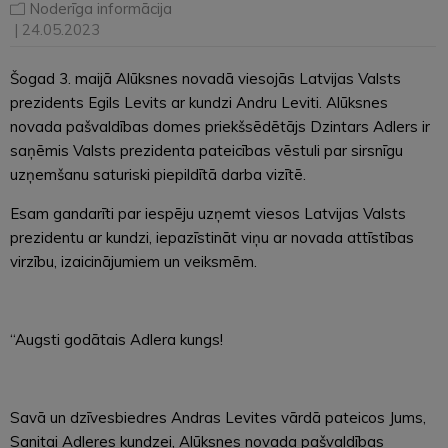
Noderīga informācija
| 24.05.2023
Šogad 3. maijā Alūksnes novadā viesojās Latvijas Valsts
prezidents Egils Levits ar kundzi Andru Leviti. Alūksnes
novada pašvaldības domes priekšsēdētājs Dzintars Adlers ir
saņēmis Valsts prezidenta pateicības vēstuli par sirsnīgu
uzņemšanu saturiski piepildītā darba vizītē.
Esam gandarīti par iespēju uzņemt viesos Latvijas Valsts
prezidentu ar kundzi, iepazīstināt viņu ar novada attīstības
virzību, izaicinājumiem un veiksmēm.
“Augsti godātais Adlera kungs!
Savā un dzīvesbiedres Andras Levites vārdā pateicos Jums,
Sanitai Adleres kundzei, Alūksnes novada pašvaldības