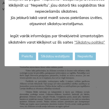
Alūksnes novadā!” teikts Valsts prezidenta Egila Levita
klikšķināt uz “Nepiekrītu”, jūsu datorā tiks saglabātas tikai
vēstulē.
nepieciešamās sīkdatnes.
Jūs jebkurā laikā varat mainīt savas piekrišanas izvēles,
atjauninot sīkdatņu iestatījumus.
Iegūt vairāk informācijas par tīmekļvietnē izmantotajām
sīkdatnēm varat klikšķinot uz šīs saites
"Sīkdatņu politika"
Piekrītu
Sīkdatņu iestatījumi
Nepiekrītu