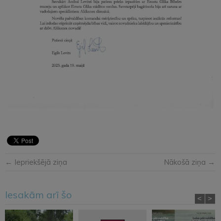
← Iepriekšējā ziņa
Nākošā ziņa →
Iesakām arī šo
<
>