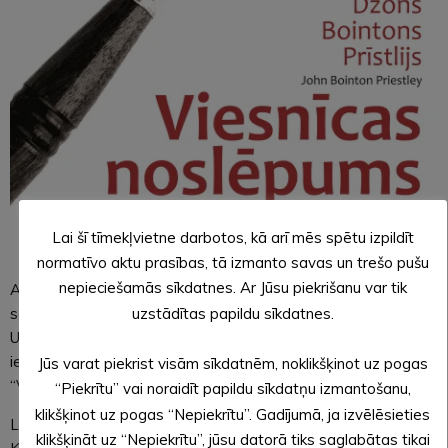
Lai šī tīmekļvietne darbotos, kā arī mēs spētu izpildīt
normatīvo aktu prasības, tā izmanto savas un trešo pušu
nepieciešamās sīkdatnes. Ar Jūsu piekrišanu var tik
Alūksnes pilsētas svētkos “GALVENAJĀ LOMĀ ALŪKSNE”
uzstādītas papildu sīkdatnes.
sestdien, 5.augustā, plkst.15.00, Alūksnes Kultūras centra
Ulda Sedlenieka Alūksnes Tautas teātris “Slieksnis” piedāvās
iecienīto Džona Bointona Prīslija detektīvkomēdiju 3 cēlienos
Jūs varat piekrist visām sīkdatnēm, noklikšķinot uz pogas
“Viesnīcas noslēpums” Daigas Bēteres režijā.
“Piekrītu” vai noraidīt papildu sīkdatņu izmantošanu,
klikšķinot uz pogas “Nepiekrītu”. Gadījumā, ja izvēlēsieties
Lomās: Vera Sedleniece, Valdis Vimba, Ainārs Volcītis, Violeta
klikšķināt uz “Nepiekrītu”, jūsu datorā tiks saglabātas tikai