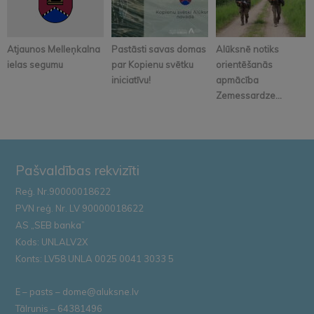
Atjaunos Melleņkalna
Pastāsti savas domas
Alūksnē notiks
ielas segumu
par Kopienu svētku
orientēšanās
iniciatīvu!
apmācība
Zemessardze...
Pašvaldības rekvizīti
Reģ. Nr.90000018622
PVN reģ. Nr. LV 90000018622
AS „SEB banka”
Kods: UNLALV2X
Konts: LV58 UNLA 0025 0041 3033 5
E – pasts – dome@aluksne.lv
Tālrunis – 64381496