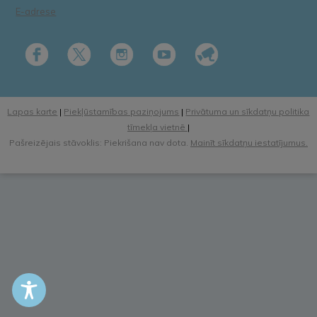
E-adrese
Lapas karte
|
Piekļūstamības paziņojums
|
Privātuma un sīkdatņu politika
tīmekļa vietnē
|
Pašreizējais stāvoklis: Piekrišana nav dota.
Mainīt sīkdatņu iestatījumus.