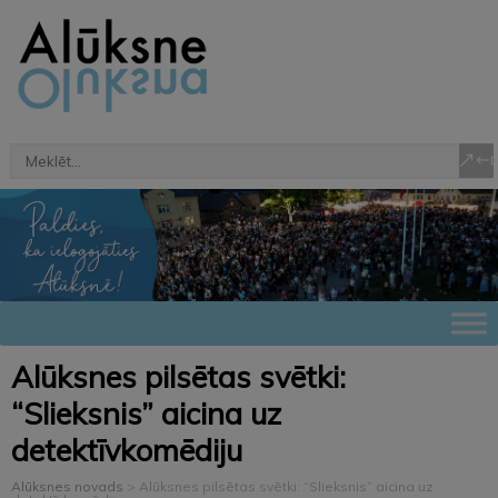
Alūksnes pilsētas svētki:
“Slieksnis” aicina uz
detektīvkomēdiju
Alūksnes novads
>
Alūksnes pilsētas svētki: “Slieksnis” aicina uz