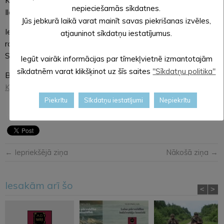
Kļaviņa, Jolanta Baldiņa, Didzis Eglītis, Dzintars Strodāns,
nepieciešamās sīkdatnes.
Ilona Apsīte, Silvija Aizupe un Zaiga Sudraba.
Jūs jebkurā laikā varat mainīt savas piekrišanas izvēles,
Iestudējumam scenogrāfiju veidojis Ints Sedlenieks, mūziku
atjauninot sīkdatņu iestatījumus.
rakstījis Zintis Cepurnieks, tērpu konsultante – Inese
Sedleniece, skatuves iekārtojums – Aivars Millers.
Iegūt vairāk informācijas par tīmekļvietnē izmantotajām
sīkdatnēm varat klikšķinot uz šīs saites
"Sīkdatņu politika"
Biļetes:
https://www.bilesuparadize.lv/lv/
vai
Alūksnes
Kultūras centrs
kasē.
Piekrītu
Sīkdatņu iestatījumi
Nepiekrītu
← Iepriekšējā ziņa
Nākošā ziņa →
Iesakām arī šo
<
>