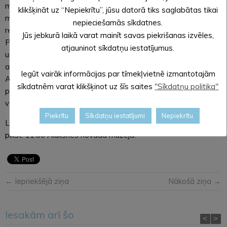
muzeja organizēto publisko ekskursiju pa Alūksnes novada
klikšķināt uz “Nepiekrītu”, jūsu datorā tiks saglabātas tikai
muzeju un Alūksnes Muižas parku. Pasākums notiek divas
nepieciešamās sīkdatnes.
reizes mēnesī un pulcē aizvien plašāku apmeklētāju loku.
Jūs jebkurā laikā varat mainīt savas piekrišanas izvēles,
Pasākuma mērķis ir iepazīstināt Alūksnes viesus un pilsētas
atjauninot sīkdatņu iestatījumus.
un novada iedzīvotājus ar Alūksnes novada muzejā
aplūkojamo ekspozīciju un izstāžu saturu, iepazīties ar
Iegūt vairāk informācijas par tīmekļvietnē izmantotajām
Alūksnes Muižas parka dabas un mākslas vērtībām un
sīkdatnēm varat klikšķinot uz šīs saites
"Sīkdatņu politika"
pavadīt saturīgi un izzinoši laiku. Tā ir iespēja cilvēkiem, kuri
vēlas apskatīt muzeju un parku gida pavadībā.
Piekrītu
Sīkdatņu iestatījumi
Nepiekrītu
Laipni aicināti uz sestdienas pastaigu! Ekskursijas sākums
plkst. 11:00 Alūksnes novada muzejā.
← Iepriekšējā ziņa
Nākošā ziņa →
Iesakām arī šo
<
>