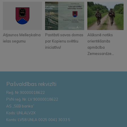
Atjaunos Melleņkalna
Pastāsti savas domas
Alūksnē notiks
ielas segumu
par Kopienu svētku
orientēšanās
iniciatīvu!
apmācība
Zemessardze...
Pašvaldības rekvizīti
Reģ. Nr.90000018622
PVN reģ. Nr. LV 90000018622
AS „SEB banka”
Kods: UNLALV2X
Konts: LV58 UNLA 0025 0041 3033 5