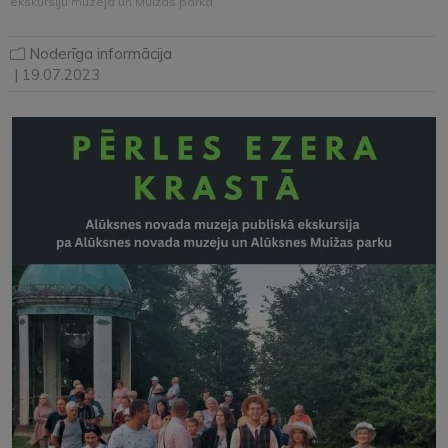
ekskursiju muzejā un Muižas parkā
Noderīga informācija
| 19.07.2023