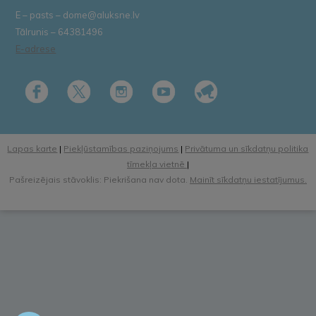
E – pasts – dome@aluksne.lv
Tālrunis – 64381496
E-adrese
Lapas karte
|
Piekļūstamības paziņojums
|
Privātuma un sīkdatņu politika
tīmekļa vietnē
|
Pašreizējais stāvoklis: Piekrišana nav dota.
Mainīt sīkdatņu iestatījumus.