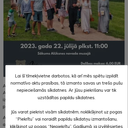
Lai šī tīmekļvietne darbotos, kā arī mēs spētu izpildīt
normatīvo aktu prasības, tā izmanto savas un trešo pušu
Alūksnes novada muzeja aicina uz publisko ekskursiju pa
nepieciešamās sīkdatnes. Ar Jūsu piekrišanu var tik
Alūksnes novada muzeju un Alūksnes Muižas parku, kas jau
uzstādītas papildu sīkdatnes.
izveidojusies par ikmēneša piedāvājumu un pulcē aizvien
plašāku apmeklētāju loku.
Jūs varat piekrist visām sīkdatnēm, noklikšķinot uz pogas
Aicinām iepazīt un izzināt Alūksnes un tās apkārtnes vēsturi,
“Piekrītu” vai noraidīt papildu sīkdatņu izmantošanu,
apmeklējot 2023.gada 22.jūlijā plkst.11:00 Alūksnes novada
klikšķinot uz pogas “Nepiekrītu”. Gadījumā, ja izvēlēsieties