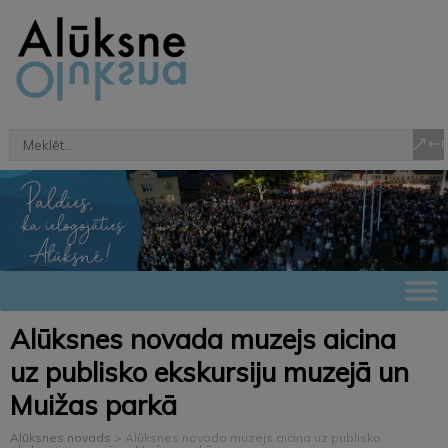
Alūksnes novada muzejs aicina
uz publisko ekskursiju muzejā un
Muižas parkā
Alūksnes novads
>
Alūksnes novada muzejs aicina uz publisko