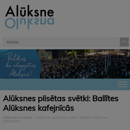
Alūksnes pilsētas svētki: Ballītes
Alūksnes kafejnīcās
Alūksnes novads
>
Alūksnes pilsētas svētki: Ballītes Alūksnes
kafejnīcās