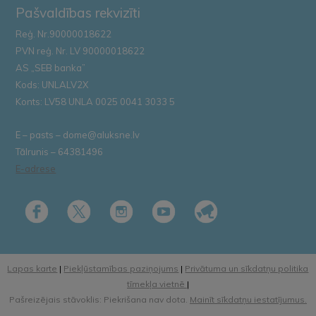
Pašvaldības rekvizīti
Reģ. Nr.90000018622
PVN reģ. Nr. LV 90000018622
AS „SEB banka”
Kods: UNLALV2X
Konts: LV58 UNLA 0025 0041 3033 5
E – pasts – dome@aluksne.lv
Tālrunis – 64381496
E-adrese
Lapas karte
|
Piekļūstamības paziņojums
|
Privātuma un sīkdatņu politika
tīmekļa vietnē
|
Pašreizējais stāvoklis: Piekrišana nav dota.
Mainīt sīkdatņu iestatījumus.