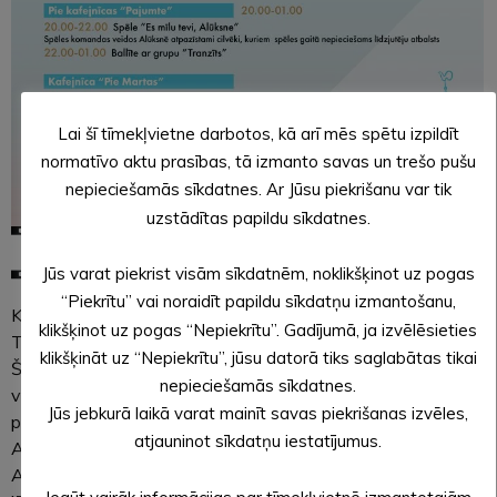
Lai šī tīmekļvietne darbotos, kā arī mēs spētu izpildīt
normatīvo aktu prasības, tā izmanto savas un trešo pušu
nepieciešamās sīkdatnes. Ar Jūsu piekrišanu var tik
uzstādītas papildu sīkdatnes.
Jūs varat piekrist visām sīkdatnēm, noklikšķinot uz pogas
“Piekrītu” vai noraidīt papildu sīkdatņu izmantošanu,
Kas gan būtu Alūksnes pilsētas svētki bez ballēm!?
klikšķinot uz pogas “Nepiekrītu”. Gadījumā, ja izvēlēsieties
Tāpēc – ballītes būs!
klikšķināt uz “Nepiekrītu”, jūsu datorā tiks saglabātas tikai
Šogad svētku rīkotāji iesaistījuši arī Alūksnes kafejnīcas un
nepieciešamās sīkdatnes.
vairākas no tām atsaukušās svētku ballīšu rīkošanai
Jūs jebkurā laikā varat mainīt savas piekrišanas izvēles,
piektdienas, 4. augusta, vakarā.
atjauninot sīkdatņu iestatījumus.
Aicinām svētku dienās un vakaros apmeklēt arī citas
Alūksnes kafejnīcas un baudīt to piedāvājumu! Jo svētki ir